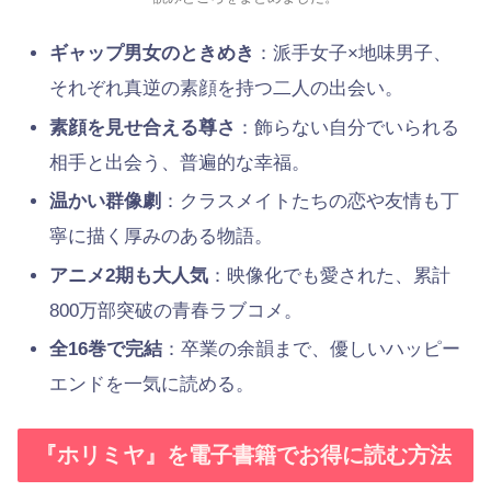
ギャップ男女のときめき
：派手女子×地味男子、
それぞれ真逆の素顔を持つ二人の出会い。
素顔を見せ合える尊さ
：飾らない自分でいられる
相手と出会う、普遍的な幸福。
温かい群像劇
：クラスメイトたちの恋や友情も丁
寧に描く厚みのある物語。
アニメ2期も大人気
：映像化でも愛された、累計
800万部突破の青春ラブコメ。
全16巻で完結
：卒業の余韻まで、優しいハッピー
エンドを一気に読める。
『ホリミヤ』を電子書籍でお得に読む方法