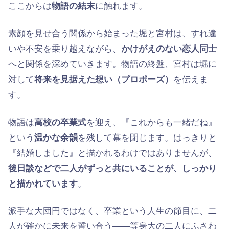
ここからは
物語の結末
に触れます。
素顔を見せ合う関係から始まった堀と宮村は、すれ違
いや不安を乗り越えながら、
かけがえのない恋人同士
へと関係を深めていきます。物語の終盤、宮村は堀に
対して
将来を見据えた想い（プロポーズ）
を伝えま
す。
物語は
高校の卒業式
を迎え、『これからも一緒だね』
という
温かな余韻
を残して幕を閉じます。はっきりと
『結婚しました』と描かれるわけではありませんが、
後日談などで二人がずっと共にいることが、しっかり
と描かれています
。
派手な大団円ではなく、卒業という人生の節目に、二
人が確かに未来を誓い合う——等身大の二人にふさわ