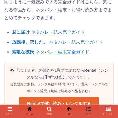
同じように一気読みできる完全ガイドはこちら。気に
なる作品から、ネタバレ・結末・お得な読み方までま
とめてチェックできます。
君に届け
ネタバレ・結末完全ガイド
放課後、恋した。
ネタバレ・結末完全ガイド
素敵な彼氏
ネタバレ・結末完全ガイド
📚 『ホリミヤ』の続きを1巻ずつ読むなら
Renta!
（レン
タルなら1冊ずつお試しできます）。
会員登録は無料。レンタルは48時間100円〜、購入・レンタルで
ポイント還元（無料で読める作品も多数）
Renta!で試し読み・レンタルする
メニュー
ホーム
検索
一番上
目次
サイドバー