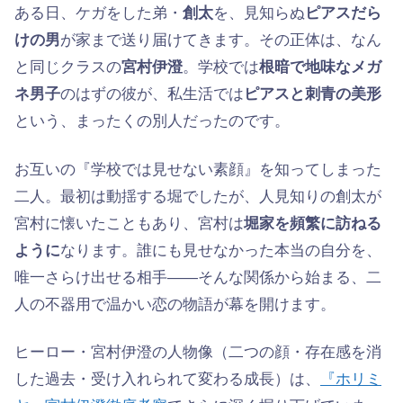
ある日、ケガをした弟・
創太
を、見知らぬ
ピアスだら
けの男
が家まで送り届けてきます。その正体は、なん
と同じクラスの
宮村伊澄
。学校では
根暗で地味なメガ
ネ男子
のはずの彼が、私生活では
ピアスと刺青の美形
という、まったくの別人だったのです。
お互いの『学校では見せない素顔』を知ってしまった
二人。最初は動揺する堀でしたが、人見知りの創太が
宮村に懐いたこともあり、宮村は
堀家を頻繁に訪ねる
ように
なります。誰にも見せなかった本当の自分を、
唯一さらけ出せる相手——そんな関係から始まる、二
人の不器用で温かい恋の物語が幕を開けます。
ヒーロー・宮村伊澄の人物像（二つの顔・存在感を消
した過去・受け入れられて変わる成長）は、
『ホリミ