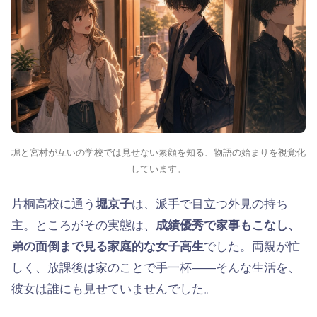
堀と宮村が互いの学校では見せない素顔を知る、物語の始まりを視覚化
しています。
片桐高校に通う
堀京子
は、派手で目立つ外見の持ち
主。ところがその実態は、
成績優秀で家事もこなし、
弟の面倒まで見る家庭的な女子高生
でした。両親が忙
しく、放課後は家のことで手一杯——そんな生活を、
彼女は誰にも見せていませんでした。