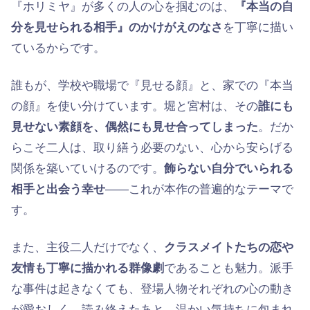
『ホリミヤ』が多くの人の心を掴むのは、
『本当の自
分を見せられる相手』のかけがえのなさ
を丁寧に描い
ているからです。
誰もが、学校や職場で『見せる顔』と、家での『本当
の顔』を使い分けています。堀と宮村は、その
誰にも
見せない素顔を、偶然にも見せ合ってしまった
。だか
らこそ二人は、取り繕う必要のない、心から安らげる
関係を築いていけるのです。
飾らない自分でいられる
相手と出会う幸せ
——これが本作の普遍的なテーマで
す。
また、主役二人だけでなく、
クラスメイトたちの恋や
友情も丁寧に描かれる群像劇
であることも魅力。派手
な事件は起きなくても、登場人物それぞれの心の動き
が愛おしく、読み終えたあと、温かい気持ちに包まれ