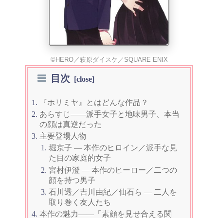
©HERO／萩原ダイスケ／SQUARE ENIX
目次
『ホリミヤ』とはどんな作品？
あらすじ——派手女子と地味男子、本当
の顔は真逆だった
主要登場人物
堀京子 — 本作のヒロイン／派手な見
た目の家庭的女子
宮村伊澄 — 本作のヒーロー／二つの
顔を持つ男子
石川透／吉川由紀／仙石ら — 二人を
取り巻く友人たち
本作の魅力——「素顔を見せ合える関