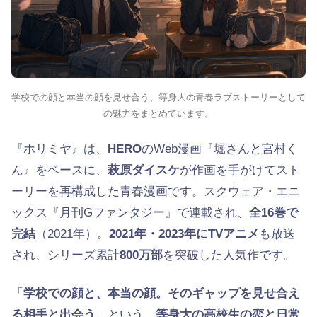
学校での顔と本当の顔を見せ合う、等身大の青春ラブストーリーとして
の魅力をまとめています。
『ホリミヤ』は、
HERO
のWeb漫画『堀さんと宮村く
ん』をベースに、
萩原ダイスケ
が作画を手がけてスト
ーリーを再構成した青春漫画です。スクウェア・エニ
ックス『月刊Gファンタジー』で連載され、
全16巻で
完結
（2021年）。
2021年・2023年にTVアニメ
も放送
され、シリーズ累計
800万部
を突破した人気作です。
「
学校での顔と、本当の顔。そのギャップを見せ合え
る相手と出会う
」という、
等身大の高校生の恋と日常