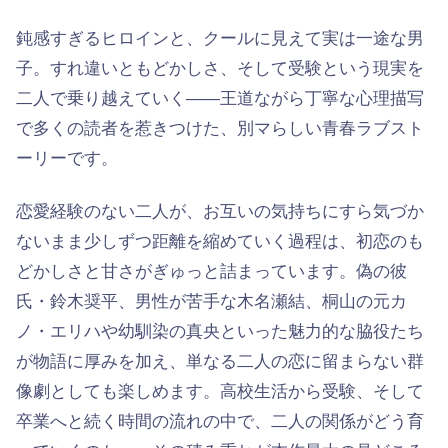
鈍感すぎるヒロインと、クールに見えて実は一途な男
子。すれ違いともどかしさ、そして受験という現実を
二人で乗り越えていく——王道ながら丁寧な心理描写
で多くの読者を惹きつけた、別マらしい青春ラブスト
ーリーです。
恋愛経験のない二人が、お互いの気持ちにすら気づか
ないまま少しずつ距離を縮めていく過程は、初恋のも
どかしさと甘さがぎゅっと詰まっています。偽の彼
氏・鈴木奨平、男性が苦手な木名瀬結、桐山の元カ
ノ・エリハや幼馴染の真央といった魅力的な脇役たち
が物語に厚みを加え、単なる二人の恋に留まらない群
像劇としても楽しめます。高校生活から受験、そして
卒業へと続く時間の流れの中で、二人の関係がどう育