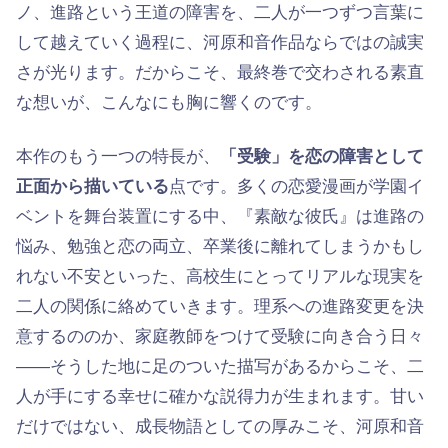
ノ、進路という王道の障害を、二人が一つずつ言葉に
して越えていく過程に、河原和音作品ならではの誠実
さが光ります。だからこそ、最終巻で交わされる素直
な想いが、こんなにも胸に響くのです。
本作のもう一つの特長が、
「受験」を恋の障害として
正面から描いている
点です。多くの恋愛漫画が学園イ
ベントを舞台装置にする中、『素敵な彼氏』は進路の
悩み、勉強と恋の両立、卒業後に離れてしまうかもし
れない不安といった、高校生にとってリアルな現実を
二人の関係に絡めていきます。理系への進路変更を決
意するののか、家庭教師をつけて受験に向き合う日々
——そうした地に足のついた描写があるからこそ、二
人が手にする幸せに確かな説得力が生まれます。甘い
だけではない、成長物語としての厚みこそ、河原和音