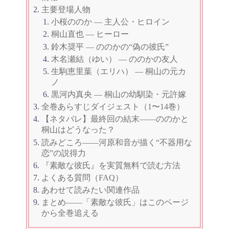
主要登場人物
小桜ののか — 主人公・ヒロイン
桐山直也 — ヒーロー
鈴木奨平 — ののかの“偽の彼氏”
木名瀬結（ゆい） — ののかの友人
生駒恵里葉（エリハ） — 桐山の元カ
ノ
黒河内真央 — 桐山の幼馴染・元許嫁
全巻あらすじダイジェスト（1〜14巻）
【ネタバレ】最終回の結末——ののかと
桐山はどうなった？
読みどころ——河原和音が描く“不器用な
恋”の説得力
『素敵な彼氏』を実質無料で読む方法
よくある質問（FAQ）
あわせて読みたい関連作品
まとめ——「素敵な彼氏」はこのページ
から全巻追える