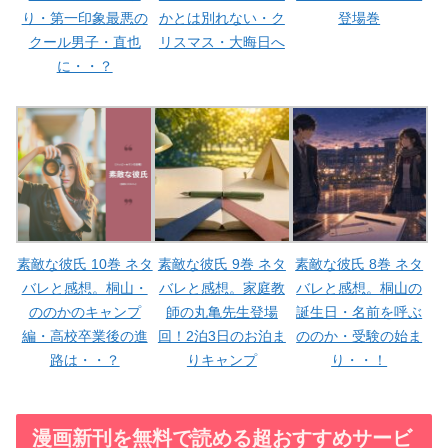
り・第一印象最悪の
かとは別れない・ク
登場巻
クール男子・直也
リスマス・大晦日へ
に・・？
素敵な彼氏 10巻 ネタ
素敵な彼氏 9巻 ネタ
素敵な彼氏 8巻 ネタ
バレと感想。桐山・
バレと感想。家庭教
バレと感想。桐山の
ののかのキャンプ
師の丸亀先生登場
誕生日・名前を呼ぶ
編・高校卒業後の進
回！2泊3日のお泊ま
ののか・受験の始ま
路は・・？
りキャンプ
り・・！
漫画新刊を無料で読める超おすすめサービ