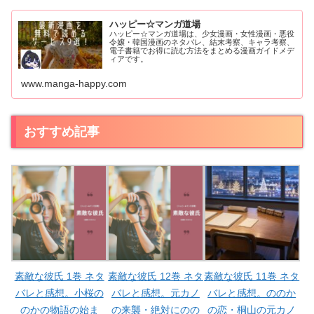
ハッピー☆マンガ道場
ハッピー☆マンガ道場は、少女漫画・女性漫画・悪役
令嬢・韓国漫画のネタバレ、結末考察、キャラ考察、
電子書籍でお得に読む方法をまとめる漫画ガイドメデ
ィアです。
www.manga-happy.com
おすすめ記事
素敵な彼氏 1巻 ネタ
素敵な彼氏 12巻 ネタ
素敵な彼氏 11巻 ネタ
バレと感想。小桜の
バレと感想。元カノ
バレと感想。ののか
のかの物語の始ま
の来襲・絶対にのの
の恋・桐山の元カノ