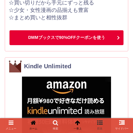
☆買い切りだから手元にずっと残る
☆少女・女性漫画の品揃えも豊富
☆まとめ買いと相性抜群
DMMブックスで90%OFFクーポンを使う
Kindle Unlimited
メニュー
ホーム
検索
一番上
目次
サイドバー