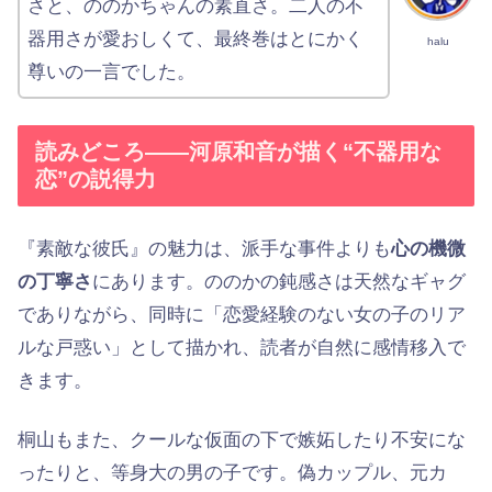
さと、ののかちゃんの素直さ。二人の不
器用さが愛おしくて、最終巻はとにかく
halu
尊いの一言でした。
読みどころ——河原和音が描く“不器用な
恋”の説得力
『素敵な彼氏』の魅力は、派手な事件よりも
心の機微
の丁寧さ
にあります。ののかの鈍感さは天然なギャグ
でありながら、同時に「恋愛経験のない女の子のリア
ルな戸惑い」として描かれ、読者が自然に感情移入で
きます。
桐山もまた、クールな仮面の下で嫉妬したり不安にな
ったりと、等身大の男の子です。偽カップル、元カ