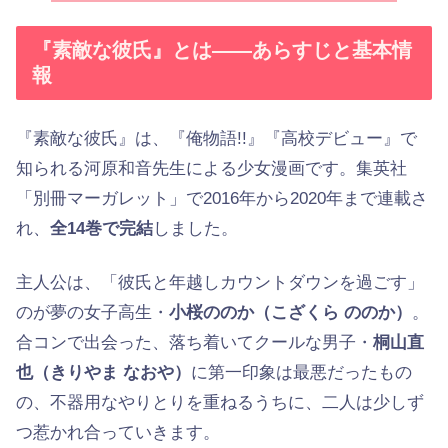
『素敵な彼氏』とは——あらすじと基本情
報
『素敵な彼氏』は、『俺物語!!』『高校デビュー』で
知られる河原和音先生による少女漫画です。集英社
「別冊マーガレット」で2016年から2020年まで連載さ
れ、
全14巻で完結
しました。
主人公は、「彼氏と年越しカウントダウンを過ごす」
のが夢の女子高生・
小桜ののか（こざくら ののか）
。
合コンで出会った、落ち着いてクールな男子・
桐山直
也（きりやま なおや）
に第一印象は最悪だったもの
の、不器用なやりとりを重ねるうちに、二人は少しず
つ惹かれ合っていきます。