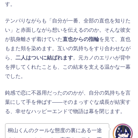
す。
テンパりながらも「自分が一番、全部の直也を知りた
い」と赤面しながら想いを伝えるののか。そんな彼女
が肌身離さず着けていた
直也からの指輪
を見て、直也
もまた頬を染めます。互いの気持ちをすり合わせなが
ら、
二人はついに結ばれます
。元カノのエリハが背中
を押してくれたことも、この結末を支える温かな一幕
でした。
鈍感で恋に不器用だったののかが、自分の気持ちを言
葉にして手を伸ばす——そのまっすぐな成長が結実す
る、幸せなハッピーエンドで物語は幕を閉じます。
桐山くんのクールな態度の裏にある一途