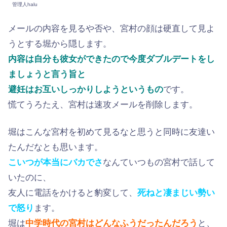
管理人halu
メールの内容を見るや否や、宮村の顔は硬直して見よ
うとする堀から隠します。
内容は自分も彼女ができたので今度ダブルデートをし
ましょうと言う旨と
避妊はお互いしっかりしようというもの
です。
慌てうろたえ、宮村は速攻メールを削除します。
堀はこんな宮村を初めて見るなと思うと同時に友達い
たんだなとも思います。
こいつが本当にバカでさ
なんていつもの宮村で話して
いたのに、
友人に電話をかけると豹変して、
死ねと凄まじい勢い
で怒り
ます。
堀は
中学時代の宮村はどんなふうだったんだろう
と、