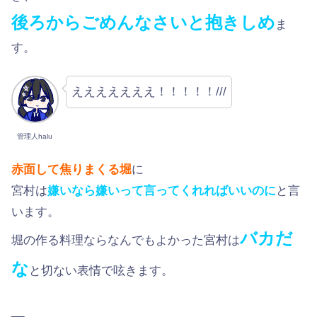
後ろからごめんなさいと抱きしめ
ま
す。
えええええええ！！！！！///
管理人halu
赤面して焦りまくる堀
に
宮村は
嫌いなら嫌いって言ってくれればいいのに
と言
います。
バカだ
堀の作る料理ならなんでもよかった宮村は
な
と切ない表情で呟きます。
__