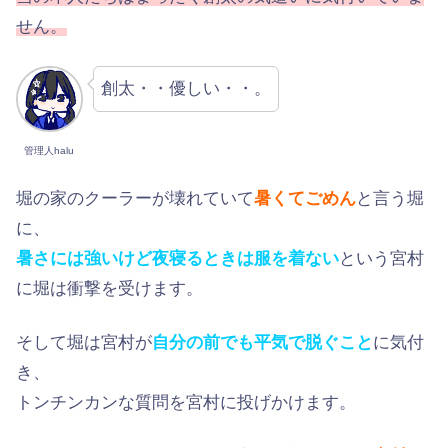
せん。
創太・・優しい・・。
管理人halu
堀の家のクーラーが壊れていて
暑くてごめん
と言う堀
に、
暑さには強いけど夜寝るときは服を着ない
という宮村
に堀は衝撃を受けます。
そして堀は宮村が
自分の前でも平気で脱ぐこと
に気付
き、
トンチンカンな質問を宮村に投げかけます。