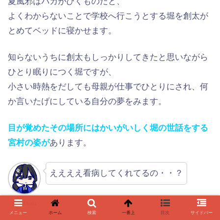
夏風邪はバカがひくものだと、
よくわからないことで学校へ行こうとする堀を創太が
とめてベッドに寝かせます。
知らないうちに創太もしっかりしてきたと思いながら
ひとり眠りにつく堀ですが、
小さい時熱をだしても母親が仕事でひとりにされ、何
か言いたげにしている自分の夢をみます。
目が覚めたその場所にはかいがいしく堀の世話をする
宮村の姿が
あります。
ええええ看病してくれてるの・・？
管理人halu
メニュー
ホーム
検索
一番上
目次
サイドバー