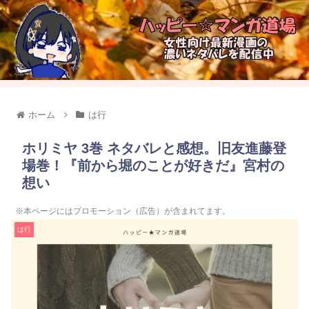
ホーム
は行
ホリミヤ 3巻 ネタバレと感想。旧友進藤登
場巻！『前から堀のことが好きだ』宮村の
想い
※本ページにはプロモーション（広告）が含まれてます。
は行