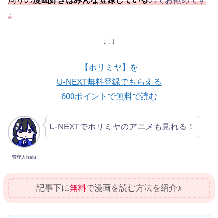
周りの
漫画好きはみんな登録している
のでお勧めです
♪
↓↓↓
【ホリミヤ】を
U-NEXT無料登録でもらえる
600ポイントで無料で読む
U-NEXTでホリミヤのアニメも見れる！
管理人halu
記事下に
無料
で漫画を読む方法を紹介♪