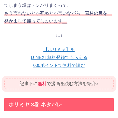
てしまう堀はテンパりまくって、
もう言わないとか死ぬとか言いながら、
宮村の鼻を一
発かまして帰って
しまいます__
↓↓↓
【ホリミヤ】を
U-NEXT無料登録でもらえる
600ポイントで無料で読む
記事下に
無料
で漫画を読む方法を紹介♪
ホリミヤ 3巻 ネタバレ