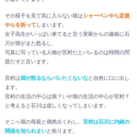
その様子を見て気に入らない堀は
シャーペンやら定規
やらを折って
しまいます。
女子高生がいっぱい来てると言う実家からの連絡に石
川が堀がまた怒るし、
写真に写っている人物が宮村だとバレるのは時間の問
題だぞと言います。
宮村は
堀が怒るならバレたくないな
と自然に口に出し
ます。
宮村の生活の中心は堀？いや堀の生活の中心が宮村？
と考えると石川は虚しくなってしまいます。
そこへ堀の母親と偶然出くわし、
宮村は石川に内緒の
関係を知られまい
と焦ります。