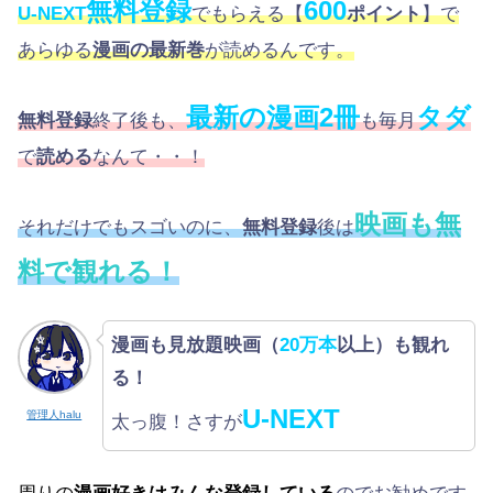
無料登録
600
U-NEXT
でもらえる【
ポイント
】で
あらゆる
漫画の最新巻
が読めるんです。
最新の漫画2冊
タダ
無料登録
終了後も、
も毎月
で
読める
なんて・・！
映画も無
それだけでもスゴいのに、
無料登録
後は
料で観れる！
漫画も見放題映画（
20万本
以上）も観れ
る！
U-NEXT
管理人halu
太っ腹！さすが