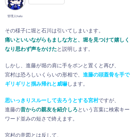
管理人halu
その様子に堀と石川は引いてしまいます。
痛いといいながらもましな方と、堀を見つけて嬉しく
なり思わず声をかけた
と説明します。
しかし、進藤が堀の肩に手をポンと置くと再び、
宮村は恐ろしいくらいの形相で、
進藤の頭蓋骨を手で
ギリギリと掴み帰れと威嚇
します。
思いっきりスルーして去ろうとする宮村
ですが、
進藤の
昔からの親友を紹介しろ
という言葉に検索キー
ワード並みの短さで終えます。
宮村の意図とは反して、