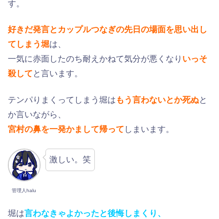
す。
好きだ発言とカップルつなぎの先日の場面を思い出し
てしまう堀
は、
一気に赤面したのち耐えかねて気分が悪くなり
いっそ
殺して
と言います。
テンパりまくってしまう堀は
もう言わないとか死ぬ
と
か言いながら、
宮村の鼻を一発かまして帰って
しまいます。
激しい。笑
管理人halu
堀は
言わなきゃよかったと後悔しまくり、