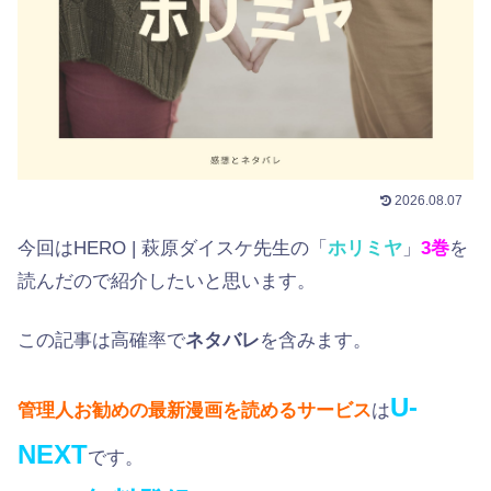
2026.08.07
今回はHERO | 萩原ダイスケ先生の「
ホリミヤ
」
3巻
を
読んだので紹介したいと思います。
この記事は高確率で
ネタバレ
を含みます。
U-
管理人お勧めの最新漫画を読めるサービス
は
NEXT
です。