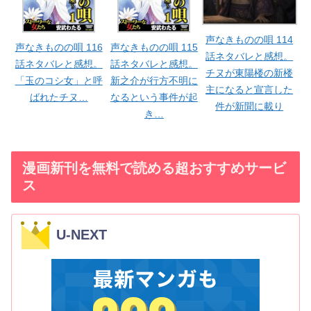
声なきものの唄 114
声なきものの唄 116
声なきものの唄 115
話ネタバレと感想。
話ネタバレと感想。
話ネタバレと感想。
チヌが東陽楼の新楼
「玉のコシ女」と呼
新之介が行方不明に
主になると宣言した
ばれたチヌ…
なるという事件が起
件が新聞に載り
き…
漫画新刊を無料で読める超おすすめサービ
ス
U-NEXT