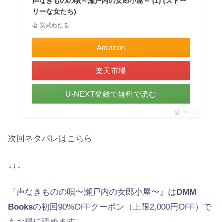
声なきものの唄～瀬戸内の女郎小屋～ (1) (ストー
リーな女たち)
著:安武わたる
Amazon
楽天市場
U-NEXT登録で無料で読む
ポチップ
次回ネタバレはこちら
↓↓↓
『声なきものの唄〜瀬戸内の女郎小屋〜』は
DMM
Books
の初回90%OFFクーポン（上限2,000円OFF）で
もお得に読めます。