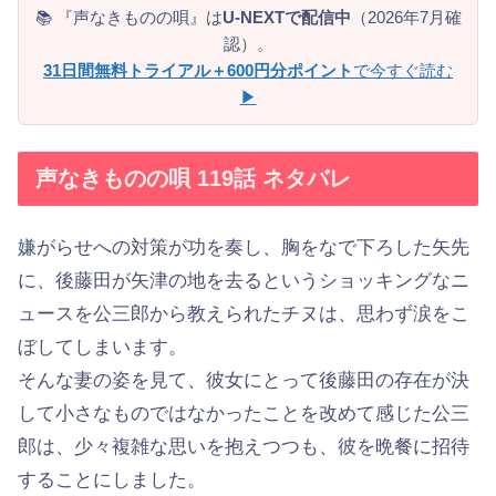
📚 『声なきものの唄』は
U-NEXTで配信中
（2026年7月確
認）。
31日間無料トライアル＋600円分ポイント
で今すぐ読む
▶
声なきものの唄 119話 ネタバレ
嫌がらせへの対策が功を奏し、胸をなで下ろした矢先
に、後藤田が矢津の地を去るというショッキングなニ
ュースを公三郎から教えられたチヌは、思わず涙をこ
ぼしてしまいます。
そんな妻の姿を見て、彼女にとって後藤田の存在が決
して小さなものではなかったことを改めて感じた公三
郎は、少々複雑な思いを抱えつつも、彼を晩餐に招待
することにしました。