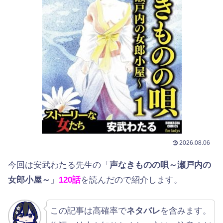
2026.08.06
今回は安武わたる先生の「
声なきものの唄～瀬戸内の
女郎小屋～
」
120話
を読んだので紹介します。
この記事は高確率で
ネタバレ
を含みます。