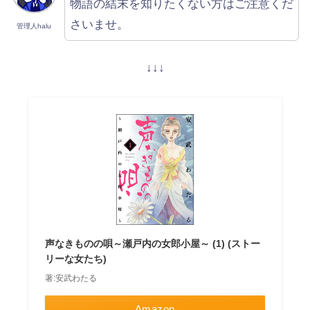
物語の結末を知りたくない方はご注意くだ
さいませ。
管理人halu
↓↓↓
声なきものの唄～瀬戸内の女郎小屋～ (1) (ストー
リーな女たち)
著:安武わたる
Amazon