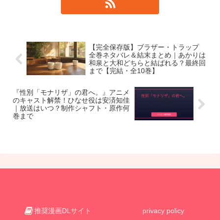
【完全保存版】ブラザー・トラップ
全巻ネタバレ＆結末まとめ｜あかりは
和泉と大和どちらと結ばれる？最終回
まで【完結・全10巻】
『性別「モナリザ」の君へ。』アニメ
のキャスト解禁！ひなせ役は安済知佳
｜放送はいつ？制作シャフト・原作何
巻まで
推奨漫画DLサイト
privacy policy