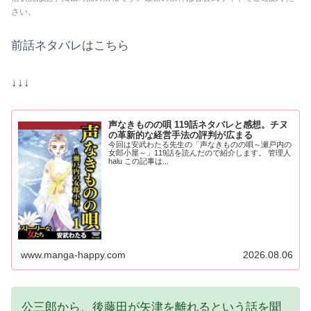
さい。
前話ネタバレはこちら
↓↓↓
声なきものの唄 119話ネタバレと感想。チヌ
の革新的な経営手法の評判が広まる
今回は安武わたる先生の「声なきものの唄～瀬戸内の
女郎小屋～」119話を読んだので紹介します。 管理人
halu この記事は...
www.manga-happy.com
2026.08.06
公三郎から、後藤田が矢津を離れるという話を聞