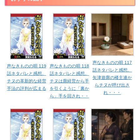
声なきものの唄 117
声なきものの唄 119
声なきものの唄 118
話ネタバレと感想。
話ネタバレと感想。
話ネタバレと感想。
矢津遊廓の楼主連か
チヌの革新的な経営
チヌは廓経営から手
らチヌが呼び出さ
手法の評判が広まる
を引くように「裏か
れ・・・
ら」手を回され・・