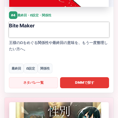
#4
最終回・Ω設定・関係性
Bite Maker
王様のΩをめぐる関係性や最終回の意味を、もう一度整理し
たい方へ。
最終回
Ω設定
関係性
ネタバレ一覧
DMMで探す