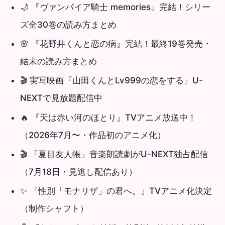
🌙
『ヴァンパイア騎士 memories』完結！シリー
ズ全30巻の読み方まとめ
🌸
『花野井くんと恋の病』完結！最終19巻発売・
結末の読み方まとめ
🎬
実写映画『山田くんとLv999の恋をする』U-
NEXTで見放題配信中
🔥
『天は赤い河のほとり』TVアニメ放送中！
（2026年7月〜・作品初のアニメ化）
🎬
『夏目友人帳』音楽朗読劇がU-NEXT独占配信
（7月18日・見逃し配信あり）
✨
『性別「モナリザ」の君へ。』TVアニメ化決定
（制作シャフト）