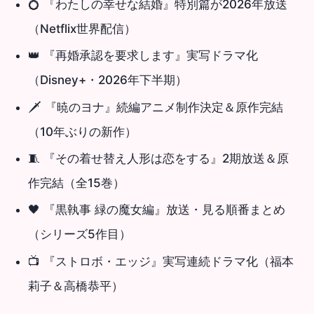
💍
『わたしの幸せな結婚』特別篇が2026年放送
（Netflix世界配信）
👑
『再婚承認を要求します』実写ドラマ化
（Disney+・2026年下半期）
🗡
『暁のヨナ』続編アニメ制作決定＆原作完結
（10年ぶりの新作）
🧵
『その着せ替え人形は恋をする』2期放送＆原
作完結
（全15巻）
🖤
『黒執事 緑の魔女編』放送・見る順番まとめ
（シリーズ5作目）
📺
『ストロボ・エッジ』実写連続ドラマ化
（福本
莉子＆高橋恭平）