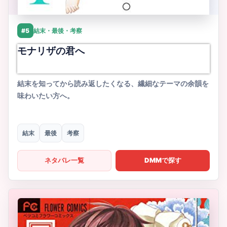
#5
結末・最後・考察
モナリザの君へ
結末を知ってから読み返したくなる、繊細なテーマの余韻を
味わいたい方へ。
結末
最後
考察
ネタバレ一覧
DMMで探す