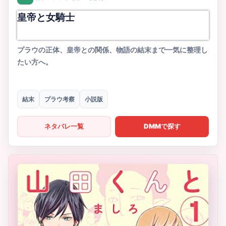
皇帝と女騎士
プラウの正体、皇帝との関係、物語の結末まで一気に整理し
たい方へ。
結末
プラウ考察
小説版
ネタバレ一覧
DMMで探す