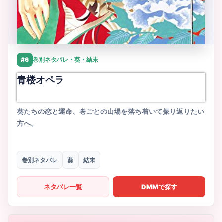
#6
巻別ネタバレ・葵・結末
青楼オペラ
葵たちの恋と運命、巻ごとの山場を落ち着いて振り返りたい
方へ。
巻別ネタバレ
葵
結末
ネタバレ一覧
DMMで探す