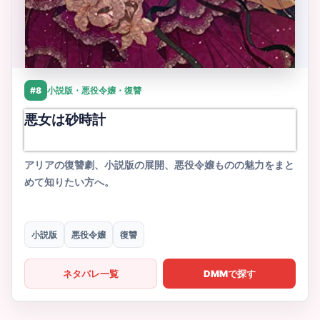
#8
小説版・悪役令嬢・復讐
悪女は砂時計
アリアの復讐劇、小説版の展開、悪役令嬢ものの魅力をまと
めて知りたい方へ。
小説版
悪役令嬢
復讐
ネタバレ一覧
DMMで探す