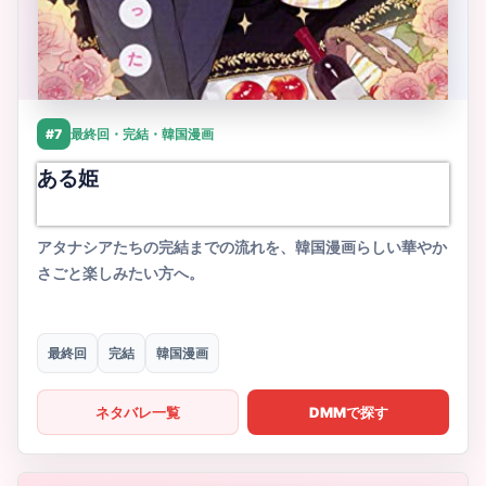
#7
最終回・完結・韓国漫画
ある姫
アタナシアたちの完結までの流れを、韓国漫画らしい華やか
さごと楽しみたい方へ。
最終回
完結
韓国漫画
ネタバレ一覧
DMMで探す