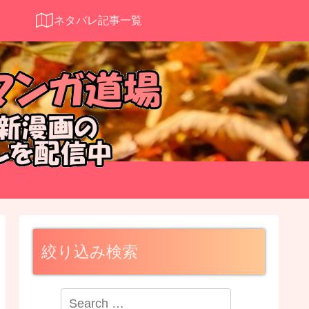
ネタバレ記事一覧
絞り込み検索