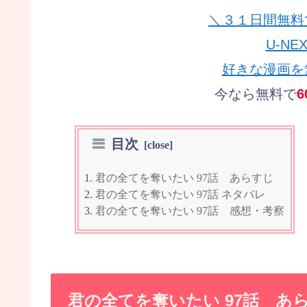
＼３１日間無料
U-N
好きな漫画を
今なら無料で
目次
君の全てを奪いたい 97話 あらすじ
君の全てを奪いたい 97話 ネタバレ
君の全てを奪いたい 97話 感想・考察
君の全てを奪いたい 97話 あ