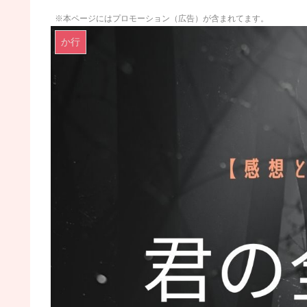
※本ページにはプロモーション（広告）が含まれてます。
か行