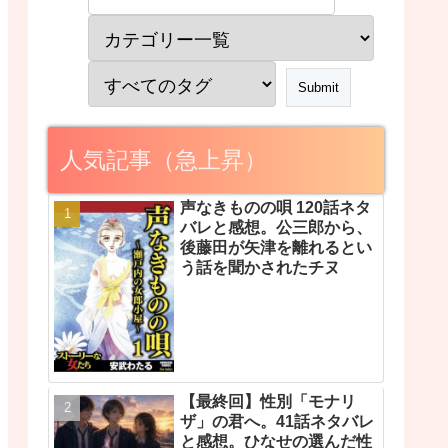
人気記事（急上昇）
声なきものの唄 120話ネタ
バレと感想。公三郎から、
後藤田が矢津を離れるとい
う話を聞かされたチヌ
【最終回】性別「モナリ
ザ」の君へ。41話ネタバレ
と感想。ひなせの選んだ性