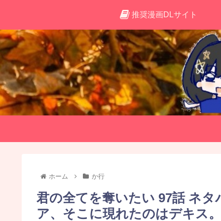
推奨漫画DLサイト
ホーム
か行
君の全てを奪いたい 97話 ネ
ア、そこに現れたのはデキス