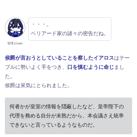
・・・。
ベリアード家の諸々の密告だね。
管理人halu
侯爵が言おうとしていることを察したイアロス
はテー
ブルに勢いよく手をつき、
口を慎むように命じ
まし
た。
侯爵は呆気にとられました。
何者かが皇室の情報を隠蔽したなど、皇帝陛下の
代理を務める自分が未熟だから、本会議さえ統率
できないと言っているようなものだ。