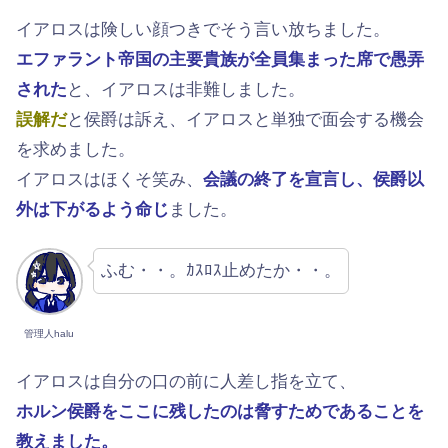
イアロスは険しい顔つきでそう言い放ちました。
エファラント帝国の主要貴族が全員集まった席で愚弄
された
と、イアロスは非難しました。
誤解だ
と侯爵は訴え、イアロスと単独で面会する機会
を求めました。
イアロスはほくそ笑み、
会議の終了を宣言し、侯爵以
外は下がるよう命じ
ました。
ふむ・・。ｶｽﾛｽ止めたか・・。
管理人halu
イアロスは自分の口の前に人差し指を立て、
ホルン侯爵をここに残したのは脅すためであることを
教えました。