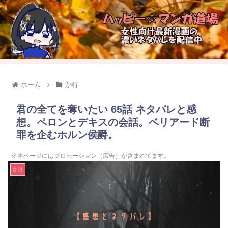
ホーム
か行
君の全てを奪いたい 65話 ネタバレと感
想。ペロンとデキスの会話。ベリアード断
罪を企むホルン侯爵。
※本ページにはプロモーション（広告）が含まれてます。
か行