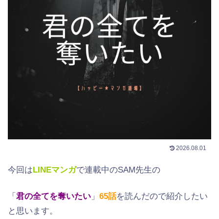
2026.08.01
今回は
LINEマンガ
で連載中のSAM先生の
「
君の全てを奪いたい
」
65
話
を読んだので紹介したい
と思います。