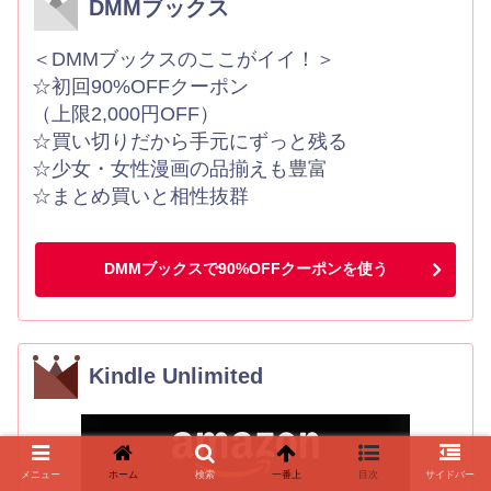
DMMブックス
＜DMMブックスのここがイイ！＞
☆初回90%OFFクーポン
（上限2,000円OFF）
☆買い切りだから手元にずっと残る
☆少女・女性漫画の品揃えも豊富
☆まとめ買いと相性抜群
DMMブックスで90%OFFクーポンを使う
Kindle Unlimited
メニュー
ホーム
検索
一番上
目次
サイドバー