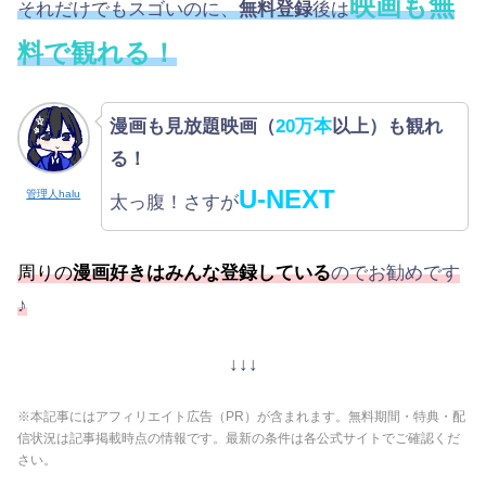
映画も無
それだけでもスゴいのに、
無料登録
後は
料で観れる！
漫画も見放題映画（
20万本
以上）も観れ
る！
U-NEXT
管理人halu
太っ腹！さすが
周りの
漫画好きはみんな登録している
のでお勧めです
♪
↓↓↓
※本記事にはアフィリエイト広告（PR）が含まれます。無料期間・特典・配
信状況は記事掲載時点の情報です。最新の条件は各公式サイトでご確認くだ
さい。