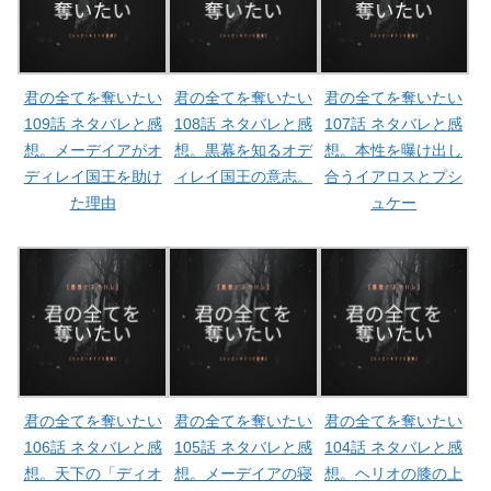
君の全てを奪いたい
君の全てを奪いたい
君の全てを奪いたい
109話 ネタバレと感
108話 ネタバレと感
107話 ネタバレと感
想。メーデイアがオ
想。黒幕を知るオデ
想。本性を曝け出し
ディレイ国王を助け
ィレイ国王の意志。
合うイアロスとプシ
た理由
ュケー
君の全てを奪いたい
君の全てを奪いたい
君の全てを奪いたい
106話 ネタバレと感
105話 ネタバレと感
104話 ネタバレと感
想。天下の「ディオ
想。メーデイアの寝
想。ヘリオの膝の上