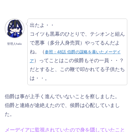
出たよ・・
コイツも黒幕のひとりで、テシオンと組ん
で悪事（多分人身売買）やってるんだよ
管理人halu
ね。（
参照：48話 伯爵の謀略を暴いたメーデイ
）ってことはこの侯爵もその一員・・？
ア
だとすると、この鞭で叩かれてる子供たち
は・・。
伯爵は事が上手く進んでいないことを察しました。
伯爵と連絡が途絶えたので、侯爵は心配していまし
た。
メーデイアに監視されていたので身を隠していたこと