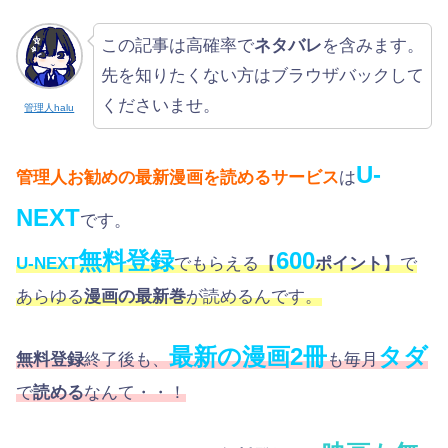
この記事は高確率で
ネタバレ
を含みます。
先を知りたくない方はブラウザバックして
くださいませ。
管理人halu
U-
管理人お勧めの最新漫画を読めるサービス
は
NEXT
です。
無料登録
600
U-NEXT
でもらえる【
ポイント
】で
あらゆる
漫画の最新巻
が読めるんです。
最新の漫画2冊
タダ
無料登録
終了後も、
も毎月
で
読める
なんて・・！