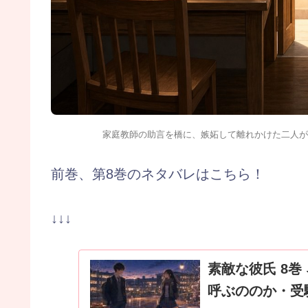
家庭教師の助言を橋に、嫉妬して離れかけた二人が
前巻、第8巻のネタバレはこちら！
↓↓↓
素敵な彼氏 8
呼ぶののか・受