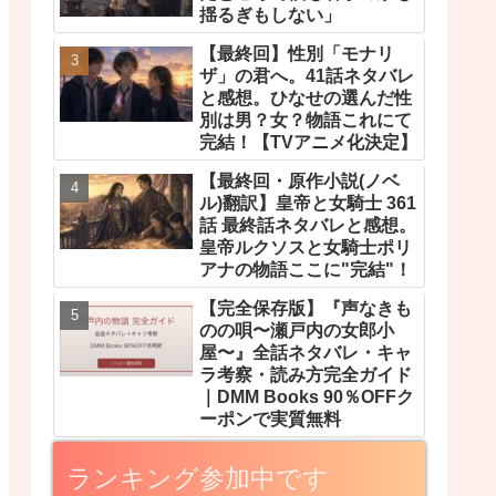
揺るぎもしない」
【最終回】性別「モナリ
ザ」の君へ。41話ネタバレ
と感想。ひなせの選んだ性
別は男？女？物語これにて
完結！【TVアニメ化決定】
【最終回・原作小説(ノベ
ル)翻訳】皇帝と女騎士 361
話 最終話ネタバレと感想。
皇帝ルクソスと女騎士ポリ
アナの物語ここに"完結"！
【完全保存版】『声なきも
のの唄〜瀬戸内の女郎小
屋〜』全話ネタバレ・キャ
ラ考察・読み方完全ガイド
｜DMM Books 90％OFFク
ーポンで実質無料
ランキング参加中です