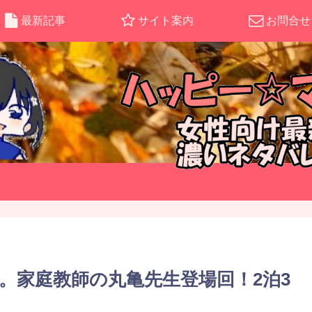
最新記事
サイト案内
お問合せ
想。家庭教師の丸亀先生登場回！2泊3