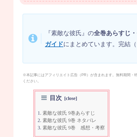
『素敵な彼氏』の
全巻あらすじ・
ガイド
にまとめています。完結（
※本記事にはアフィリエイト広告（PR）が含まれます。無料期間・
ください。
目次
素敵な彼氏 9巻あらすじ
素敵な彼氏 9巻 ネタバレ
素敵な彼氏 9巻 感想・考察