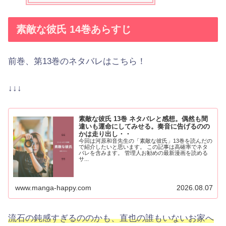
素敵な彼氏 14巻あらすじ
前巻、第13巻のネタバレはこちら！
↓↓↓
素敵な彼氏 13巻 ネタバレと感想。偶然も間
違いも運命にしてみせる。奏音に告げるのの
かは走り出し・・
今回は河原和音先生の「素敵な彼氏」13巻を読んだの
で紹介したいと思います。 この記事は高確率でネタ
バレを含みます。 管理人お勧めの最新漫画を読める
サ...
www.manga-happy.com
2026.08.07
流石の鈍感すぎるののかも、直也の誰もいないお家へ