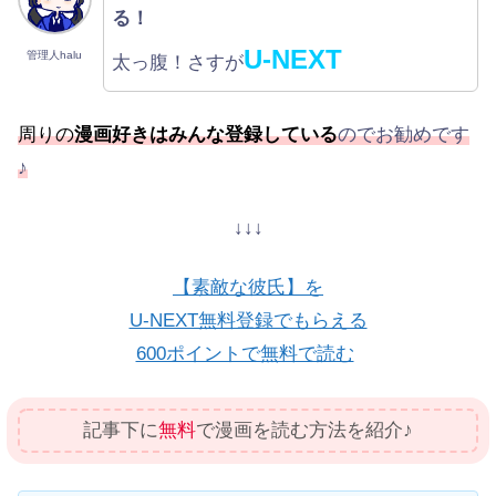
る！
U-NEXT
管理人halu
太っ腹！さすが
周りの
漫画好きはみんな登録している
のでお勧めです
♪
↓↓↓
【素敵な彼氏】を
U-NEXT無料登録でもらえる
600ポイントで無料で読む
記事下に
無料
で漫画を読む方法を紹介♪