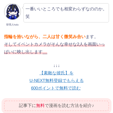
一番いいところでも相変わらずなののか。
笑
管理人halu
指輪を拾いながら、二人は甘く微笑み合い
ます。
そしてイベントカメラがそんな幸せな2人を画面いっ
ぱいに映し出します__
↓↓↓
【素敵な彼氏】を
U-NEXT無料登録でもらえる
600ポイントで無料で読む
記事下に
無料
で漫画を読む方法を紹介♪