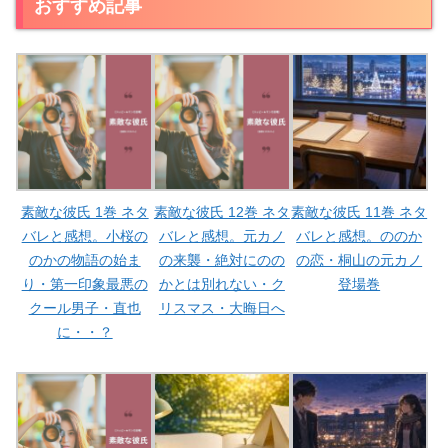
おすすめ記事
素敵な彼氏 1巻 ネタ
素敵な彼氏 12巻 ネタ
素敵な彼氏 11巻 ネタ
バレと感想。小桜の
バレと感想。元カノ
バレと感想。ののか
のかの物語の始ま
の来襲・絶対にのの
の恋・桐山の元カノ
り・第一印象最悪の
かとは別れない・ク
登場巻
クール男子・直也
リスマス・大晦日へ
に・・？