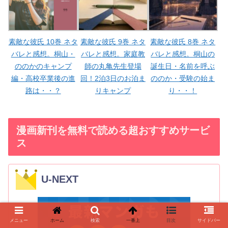
素敵な彼氏 10巻 ネタ
素敵な彼氏 9巻 ネタ
素敵な彼氏 8巻 ネタ
バレと感想。桐山・
バレと感想。家庭教
バレと感想。桐山の
ののかのキャンプ
師の丸亀先生登場
誕生日・名前を呼ぶ
編・高校卒業後の進
回！2泊3日のお泊ま
ののか・受験の始ま
路は・・？
りキャンプ
り・・！
漫画新刊を無料で読める超おすすめサービ
ス
U-NEXT
メニュー
ホーム
検索
一番上
目次
サイドバー