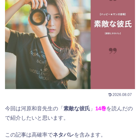
2026.08.07
今回は河原和音先生の「
素敵な彼氏
」
14巻
を読んだの
で紹介したいと思います。
この記事は高確率で
ネタバレ
を含みます。