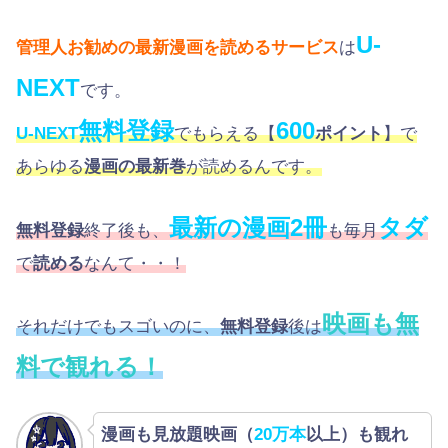
U-
管理人お勧めの最新漫画を読めるサービス
は
NEXT
です。
無料登録
600
U-NEXT
でもらえる【
ポイント
】で
あらゆる
漫画の最新巻
が読めるんです。
最新の漫画2冊
タダ
無料登録
終了後も、
も毎月
で
読める
なんて・・！
映画も無
それだけでもスゴいのに、
無料登録
後は
料で観れる！
漫画も見放題映画（
20万本
以上）も観れ