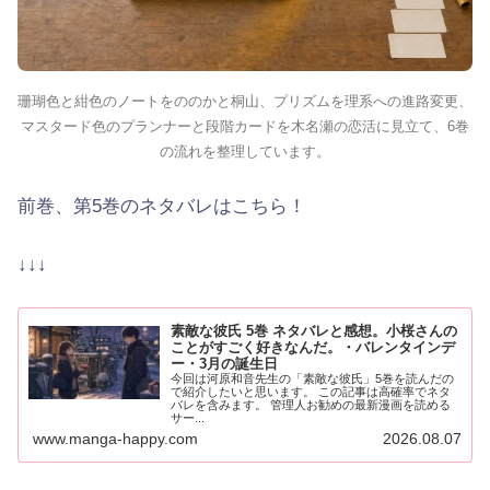
珊瑚色と紺色のノートをののかと桐山、プリズムを理系への進路変更、
マスタード色のプランナーと段階カードを木名瀬の恋活に見立て、6巻
の流れを整理しています。
前巻、第5巻のネタバレはこちら！
↓↓↓
素敵な彼氏 5巻 ネタバレと感想。小桜さんの
ことがすごく好きなんだ。・バレンタインデ
ー・3月の誕生日
今回は河原和音先生の「素敵な彼氏」5巻を読んだの
で紹介したいと思います。 この記事は高確率でネタ
バレを含みます。 管理人お勧めの最新漫画を読める
サー...
www.manga-happy.com
2026.08.07