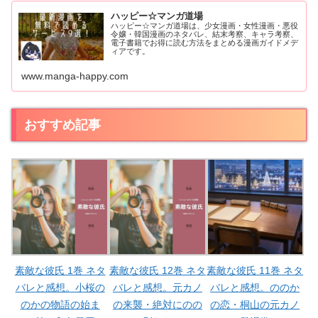
ハッピー☆マンガ道場
ハッピー☆マンガ道場は、少女漫画・女性漫画・悪役
令嬢・韓国漫画のネタバレ、結末考察、キャラ考察、
電子書籍でお得に読む方法をまとめる漫画ガイドメデ
ィアです。
www.manga-happy.com
おすすめ記事
素敵な彼氏 1巻 ネタ
素敵な彼氏 12巻 ネタ
素敵な彼氏 11巻 ネタ
バレと感想。小桜の
バレと感想。元カノ
バレと感想。ののか
のかの物語の始ま
の来襲・絶対にのの
の恋・桐山の元カノ