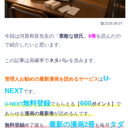
2026.08.07
今回は河原和音先生の「
素敵な彼氏
」
6巻
を読んだの
で紹介したいと思います。
この記事は高確率で
ネタバレ
を含みます。
U-
管理人お勧めの最新漫画を読めるサービス
は
NEXT
です。
無料登録
600
U-NEXT
でもらえる【
ポイント
】で
あらゆる
漫画の最新巻
が読めるんです。
最新の漫画2冊
タダ
無料登録
終了後も、
も毎月