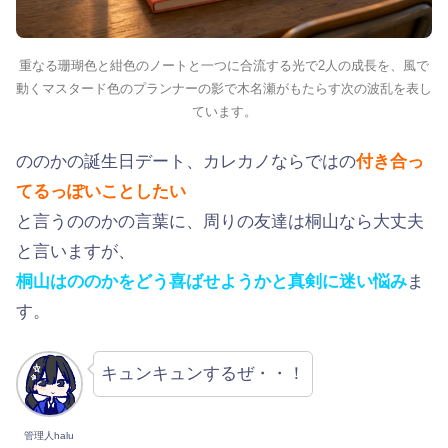
重なる珊瑚色と紺色のノートと一つに合流する光で2人の成長を、風で
動くマスタード色のプランナーの影で木名瀬がもたらす次の波乱を表し
ています。
ののかの誕生日デート、カレカノならではの
付き合っ
てるっぽいことしたい
と言うののかの言葉に、周りの友達は桐山なら大丈夫
と言いますが、
桐山はののかをどう喜ばせようかと真剣に迷い悩み
ま
す。
キュンキュンするぜ・・！
管理人halu