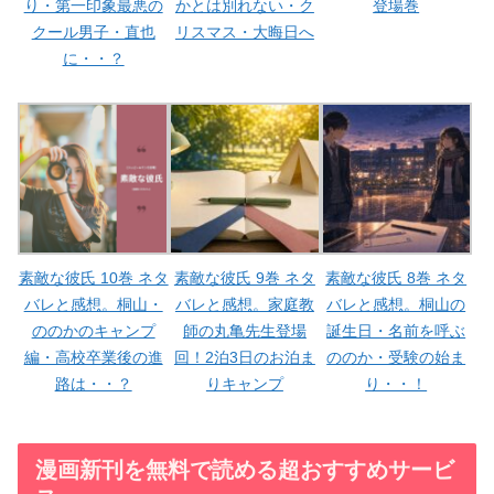
り・第一印象最悪の
かとは別れない・ク
登場巻
クール男子・直也
リスマス・大晦日へ
に・・？
素敵な彼氏 10巻 ネタ
素敵な彼氏 9巻 ネタ
素敵な彼氏 8巻 ネタ
バレと感想。桐山・
バレと感想。家庭教
バレと感想。桐山の
ののかのキャンプ
師の丸亀先生登場
誕生日・名前を呼ぶ
編・高校卒業後の進
回！2泊3日のお泊ま
ののか・受験の始ま
路は・・？
りキャンプ
り・・！
漫画新刊を無料で読める超おすすめサービ