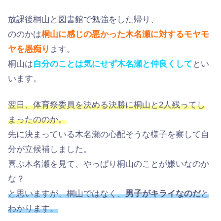
放課後桐山と図書館で勉強をした帰り、
ののかは
桐山に感じの悪かった木名瀬に対するモヤモ
ヤを愚痴り
ます。
桐山は
自分のことは気にせず木名瀬と仲良くして
とい
います。
翌日、体育祭委員を決める決勝に桐山と2人残ってし
まったののか。
先に決まっている木名瀬の心配そうな様子を察して自
分が立候補しました。
喜ぶ木名瀬を見て、やっぱり桐山のことが嫌いなのか
な？
と思いますが、桐山ではなく、
男子がキライなのだ
と
わかります。