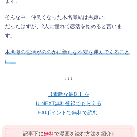
ます。
そんな中、仲良くなった木名瀬結は男嫌い、
だったはずが、2人に憧れて恋活を始めると言いま
す。
木名瀬の恋活がののかに新たな不安を運んでくること
に__
↓↓↓
【素敵な彼氏】を
U-NEXT無料登録でもらえる
600ポイントで無料で読む
記事下に
無料
で漫画を読む方法を紹介♪