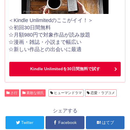
＜Kindle Unlimitedのここがイイ！＞
☆初回30日間無料
☆月額980円で対象作品が読み放題
☆漫画・雑誌・小説まで幅広い
☆新しい作品との出会いに最適
Kindle Unlimitedを30日間無料で試す
さ行
素敵な彼氏
ヒューマンドラマ
恋愛・ラブコメ
シェアする
Twitter
Facebook
はてブ