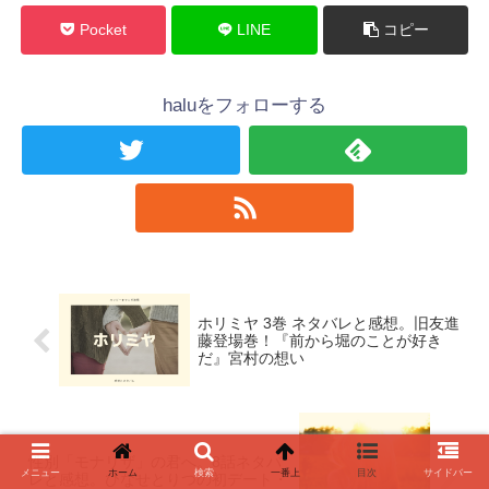
Pocket
LINE
コピー
haluをフォローする
ホリミヤ 3巻 ネタバレと感想。旧友進
藤登場巻！『前から堀のことが好き
だ』宮村の想い
性別「モナリザ」の君へ。8話ネタバ
メニュー
ホーム
検索
一番上
目次
サイドバー
レと感想。ひなせとりつの初デート・