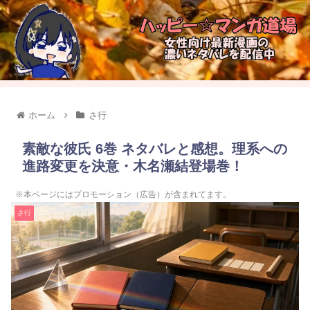
ホーム
さ行
素敵な彼氏 6巻 ネタバレと感想。理系への
進路変更を決意・木名瀬結登場巻！
※本ページにはプロモーション（広告）が含まれてます。
さ行