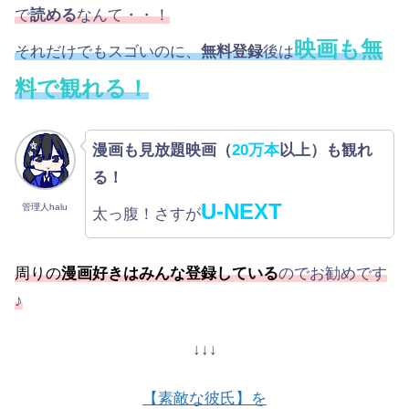
で
読める
なんて・・！
映画も無
それだけでもスゴいのに、
無料登録
後は
料で観れる！
漫画も見放題映画（
20万本
以上）も観れ
る！
U-NEXT
管理人halu
太っ腹！さすが
周りの
漫画好きはみんな登録している
のでお勧めです
♪
↓↓↓
【素敵な彼氏】を