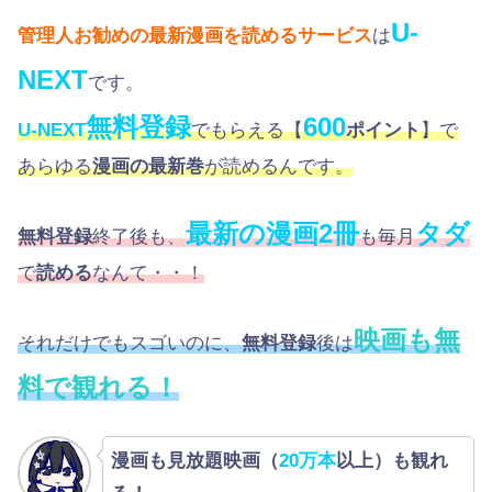
U-
管理人お勧めの最新漫画を読めるサービス
は
NEXT
です。
無料登録
600
U-NEXT
でもらえる【
ポイント
】で
あらゆる
漫画の最新巻
が読めるんです。
最新の漫画2冊
タダ
無料登録
終了後も、
も毎月
で
読める
なんて・・！
映画も無
それだけでもスゴいのに、
無料登録
後は
料で観れる！
漫画も見放題映画（
20万本
以上）も観れ