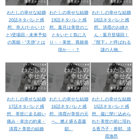
わたしの幸せな結婚
わたしの幸せな結婚
わたしの幸せな結婚
20話ネタバレと感
19話ネタバレと感
18話ネタバレと感
想。尭人(たかい ひ
想。葉月は美世のこ
想。清霞のお姉さ
と)登場回・未来予知
とをいたく気に入
ん・葉月登場回！
の異能・”天啓”とは
り・・美世、異能発
『陛下』と呼ばれる
現か・・？
謎の人物。
わたしの幸せな結婚
わたしの幸せな結婚
わたしの幸せな結婚
17話ネタバレと感
16話ネタバレと感
15話ネタバレと感
想。美世に走る鋭い
想。清霞が美世の元
想。蔵に閉じ込めら
痛み・幸次の約束・
へ。燃え盛る斎森
れた美世の前に現れ
清霞と美世の結婚
邸。
る香乃子・香耶。清
霞激昂