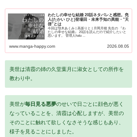
わたしの幸せな結婚 20話ネタバレと感想。尭
人(たかい ひと)登場回・未来予知の異能・"天
啓"とは
今回は顎木あくみ | 高坂りと | 月岡月穂 先生の 『わ
たしの幸せな結婚』 20話を読んだので紹介したいと
思います。 管理人halu ...
www.manga-happy.com
2026.08.05
美世は清霞の姉の久堂葉月に淑女としての所作を
教わり中。
美世が
毎日見る悪夢
のせいで日ごとに顔色が悪く
なっていることを、清霞は心配しますが、美世の
そのことに触れて欲しくなさそうな感じもあり、
様子を見ることにしました。