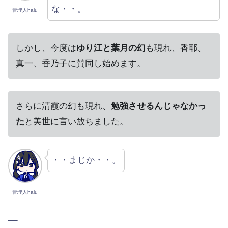
な・・。
管理人halu
しかし、今度は
ゆり江と葉月の幻
も現れ、香耶、
真一、香乃子に賛同し始めます。
さらに清霞の幻も現れ、
勉強させるんじゃなかっ
た
と美世に言い放ちました。
・・まじか・・。
管理人halu
__