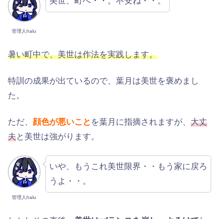
美世、町へ・・。不安ね・・。
管理人halu
暑い町中で、美世は作法を実践します。
特訓の成果が出ているので、葉月は美世を褒めまし
た。
ただ、
顔色が悪いこと
を葉月に指摘されますが、
大丈
夫
と美世は強がります。
いや、もうこれ美世限界・・もう家に戻ろ
うよ・・。
管理人halu