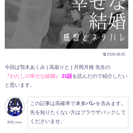
2026.08.05
今回は顎木あくみ | 高坂りと | 月岡月穂 先生の
『わたしの幸せな結婚』
21話
を読んだので紹介したい
と思います。
この記事は高確率で
ネタバレ
を含みます。
先を知りたくない方はブラウザバックして
くださいませ。
管理人halu