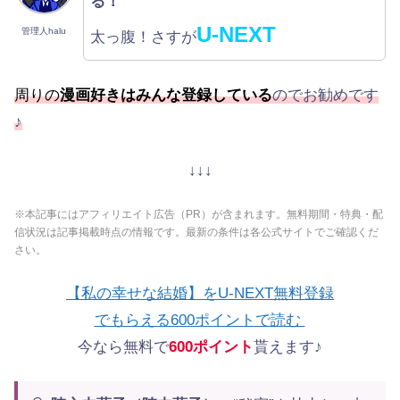
る！
U-NEXT
管理人halu
太っ腹！さすが
周りの
漫画好きはみんな登録している
のでお勧めです
♪
↓↓↓
※本記事にはアフィリエイト広告（PR）が含まれます。無料期間・特典・配
信状況は記事掲載時点の情報です。最新の条件は各公式サイトでご確認くだ
さい。
【私の幸せな結婚】をU-NEXT無料登録
でもらえる600ポイントで読む
今なら無料で
600ポイント
貰えます♪