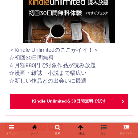
＜Kindle Unlimitedのここがイイ！＞
☆初回30日間無料
☆月額980円で対象作品が読み放題
☆漫画・雑誌・小説まで幅広い
☆新しい作品との出会いに最適
Kindle Unlimitedを30日間無料で試す
わたしの幸せな結婚
わ行
メニュー
ホーム
検索
一番上
目次
サイドバー