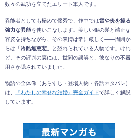
数々の武功を立てたエリート軍人です。
異能者としても極めて優秀で、作中では
雷や炎を操る
強力な異能
を使いこなします。美しい銀の髪と端正な
容姿を持ちながら、その表情は常に厳しく——周囲か
らは
「冷酷無慈悲」
と恐れられている人物です。けれ
ど、その評判の裏には、世間の誤解と、彼なりの不器
用さが隠されていました。
物語の全体像（あらすじ・登場人物・各話ネタバレ）
は、
『わたしの幸せな結婚』完全ガイド
で詳しく解説
しています。