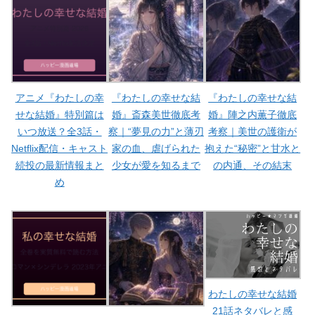
アニメ『わたしの幸
『わたしの幸せな結
『わたしの幸せな結
せな結婚』特別篇は
婚』斎森美世徹底考
婚』陣之内薫子徹底
いつ放送？全3話・
察｜“夢見の力”と薄刃
考察｜美世の護衛が
Netflix配信・キャスト
家の血、虐げられた
抱えた“秘密”と甘水と
続投の最新情報まと
少女が愛を知るまで
の内通、その結末
め
わたしの幸せな結婚
21話ネタバレと感