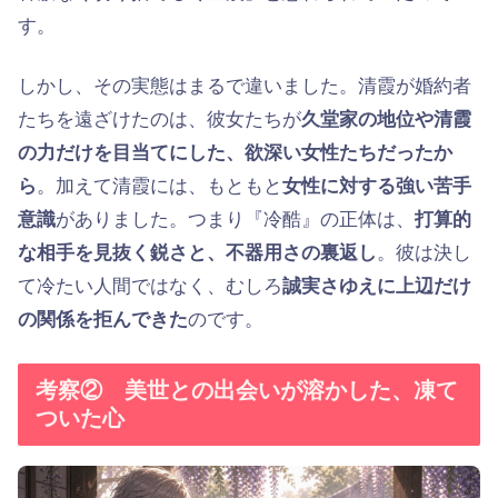
す。
しかし、その実態はまるで違いました。清霞が婚約者
たちを遠ざけたのは、彼女たちが
久堂家の地位や清霞
の力だけを目当てにした、欲深い女性たちだったか
ら
。加えて清霞には、もともと
女性に対する強い苦手
意識
がありました。つまり『冷酷』の正体は、
打算的
な相手を見抜く鋭さと、不器用さの裏返し
。彼は決し
て冷たい人間ではなく、むしろ
誠実さゆえに上辺だけ
の関係を拒んできた
のです。
考察② 美世との出会いが溶かした、凍て
ついた心