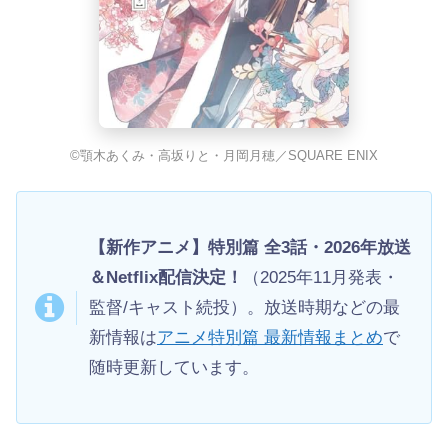
©顎木あくみ・高坂りと・月岡月穂／SQUARE ENIX
【新作アニメ】特別篇 全3話・2026年放送
＆Netflix配信決定！
（2025年11月発表・
監督/キャスト続投）。放送時期などの最
新情報は
アニメ特別篇 最新情報まとめ
で
随時更新しています。