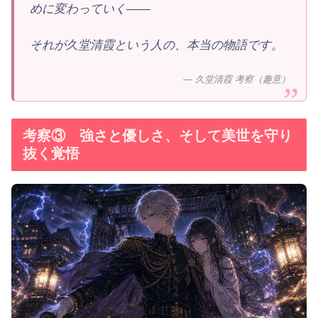
めに変わっていく——
それが久堂清霞という人の、本当の物語です。
— 久堂清霞 考察（趣意）
考察③ 強さと優しさ、そして美世を守り
抜く覚悟