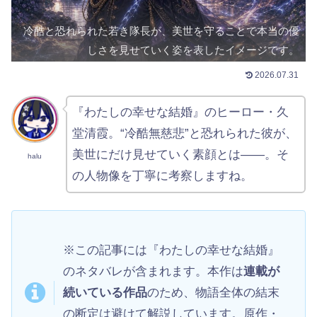
冷酷と恐れられた若き隊長が、美世を守ることで本当の優
しさを見せていく姿を表したイメージです。
2026.07.31
『わたしの幸せな結婚』のヒーロー・久
堂清霞。“冷酷無慈悲”と恐れられた彼が、
美世にだけ見せていく素顔とは——。そ
halu
の人物像を丁寧に考察しますね。
※この記事には『わたしの幸せな結婚』
のネタバレが含まれます。本作は
連載が
続いている作品
のため、物語全体の結末
の断定は避けて解説しています。原作・