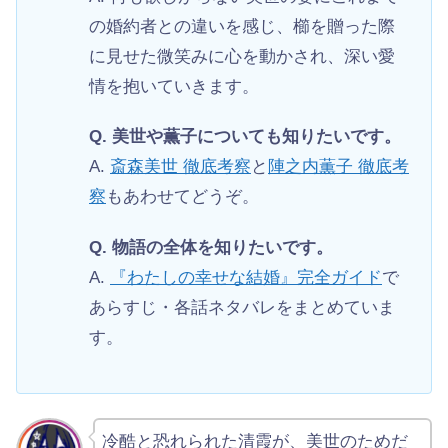
の婚約者との違いを感じ、櫛を贈った際
に見せた微笑みに心を動かされ、深い愛
情を抱いていきます。
Q. 美世や薫子についても知りたいです。
A.
斎森美世 徹底考察
と
陣之内薫子 徹底考
察
もあわせてどうぞ。
Q. 物語の全体を知りたいです。
A.
『わたしの幸せな結婚』完全ガイド
で
あらすじ・各話ネタバレをまとめていま
す。
冷酷と恐れられた清霞が、美世のためだ