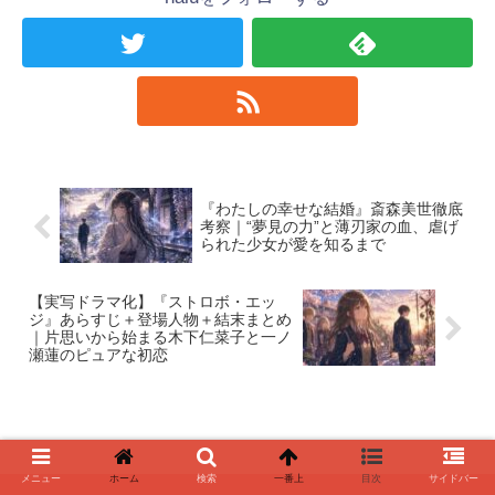
『わたしの幸せな結婚』斎森美世徹底
考察｜“夢見の力”と薄刃家の血、虐げ
られた少女が愛を知るまで
【実写ドラマ化】『ストロボ・エッ
ジ』あらすじ＋登場人物＋結末まとめ
｜片思いから始まる木下仁菜子と一ノ
瀬蓮のピュアな初恋
メニュー
ホーム
検索
一番上
目次
サイドバー