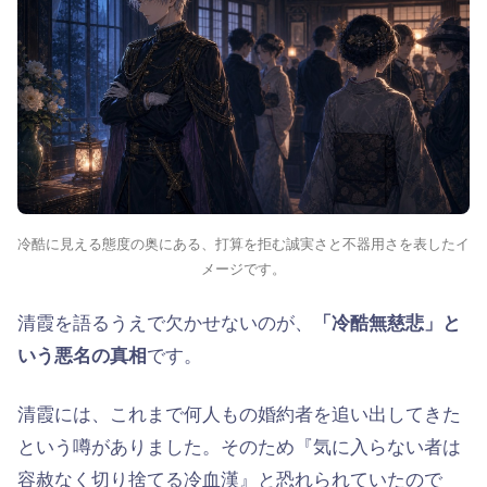
冷酷に見える態度の奥にある、打算を拒む誠実さと不器用さを表したイ
メージです。
清霞を語るうえで欠かせないのが、
「冷酷無慈悲」と
いう悪名の真相
です。
清霞には、これまで何人もの婚約者を追い出してきた
という噂がありました。そのため『気に入らない者は
容赦なく切り捨てる冷血漢』と恐れられていたので