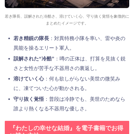
若き隊長、誤解された冷酷さ、溶けていく心、守り抜く覚悟を象徴的に
まとめたイメージです。
若き精鋭の隊長
：対異特務小隊を率い、雷や炎の
異能を操るエリート軍人。
誤解された“冷酷”
：噂の正体は、打算を見抜く鋭
さと女性が苦手な不器用さの裏返し。
溶けていく心
：何も欲しがらない美世の微笑み
に、凍てついた心が動かされる。
守り抜く覚悟
：普段は冷静でも、美世のためなら
誰より熱くなる不器用な優しさ。
『わたしの幸せな結婚』を電子書籍でお得