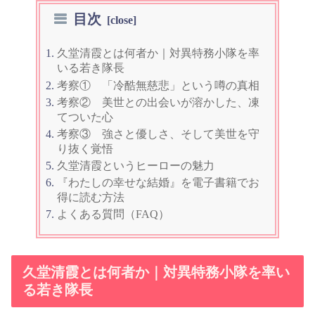
目次
久堂清霞とは何者か｜対異特務小隊を率
いる若き隊長
考察① 「冷酷無慈悲」という噂の真相
考察② 美世との出会いが溶かした、凍
てついた心
考察③ 強さと優しさ、そして美世を守
り抜く覚悟
久堂清霞というヒーローの魅力
『わたしの幸せな結婚』を電子書籍でお
得に読む方法
よくある質問（FAQ）
久堂清霞とは何者か｜対異特務小隊を率い
る若き隊長