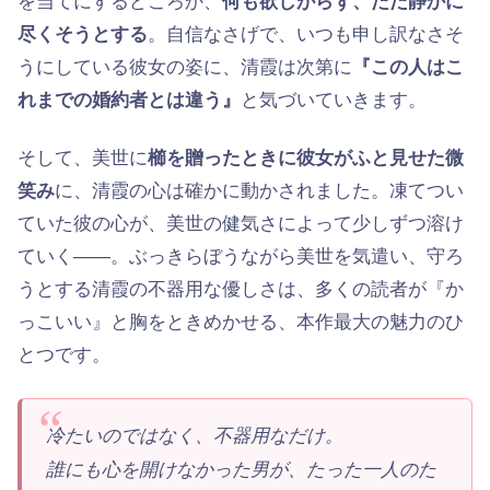
を当てにするどころか、
何も欲しがらず、ただ静かに
尽くそうとする
。自信なさげで、いつも申し訳なさそ
うにしている彼女の姿に、清霞は次第に
『この人はこ
れまでの婚約者とは違う』
と気づいていきます。
そして、美世に
櫛を贈ったときに彼女がふと見せた微
笑み
に、清霞の心は確かに動かされました。凍てつい
ていた彼の心が、美世の健気さによって少しずつ溶け
ていく——。ぶっきらぼうながら美世を気遣い、守ろ
うとする清霞の不器用な優しさは、多くの読者が『か
っこいい』と胸をときめかせる、本作最大の魅力のひ
とつです。
冷たいのではなく、不器用なだけ。
誰にも心を開けなかった男が、たった一人のた