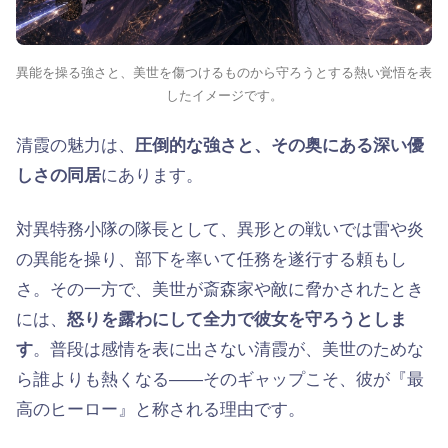
異能を操る強さと、美世を傷つけるものから守ろうとする熱い覚悟を表
したイメージです。
清霞の魅力は、
圧倒的な強さと、その奥にある深い優
しさの同居
にあります。
対異特務小隊の隊長として、異形との戦いでは雷や炎
の異能を操り、部下を率いて任務を遂行する頼もし
さ。その一方で、美世が斎森家や敵に脅かされたとき
には、
怒りを露わにして全力で彼女を守ろうとしま
す
。普段は感情を表に出さない清霞が、美世のためな
ら誰よりも熱くなる——そのギャップこそ、彼が『最
高のヒーロー』と称される理由です。