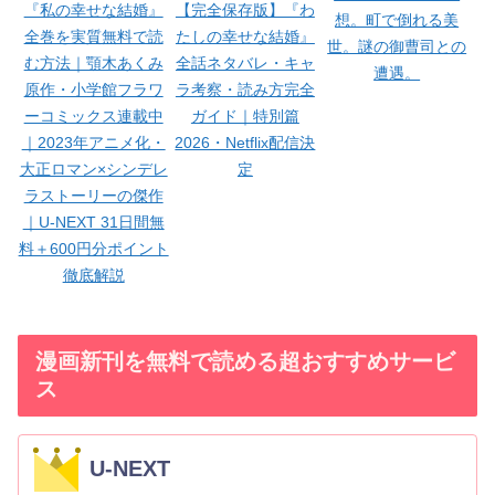
『私の幸せな結婚』
【完全保存版】『わ
想。町で倒れる美
全巻を実質無料で読
たしの幸せな結婚』
世。謎の御曹司との
む方法｜顎木あくみ
全話ネタバレ・キャ
遭遇。
原作・小学館フラワ
ラ考察・読み方完全
ーコミックス連載中
ガイド｜特別篇
｜2023年アニメ化・
2026・Netflix配信決
大正ロマン×シンデレ
定
ラストーリーの傑作
｜U-NEXT 31日間無
料＋600円分ポイント
徹底解説
漫画新刊を無料で読める超おすすめサービ
ス
U-NEXT