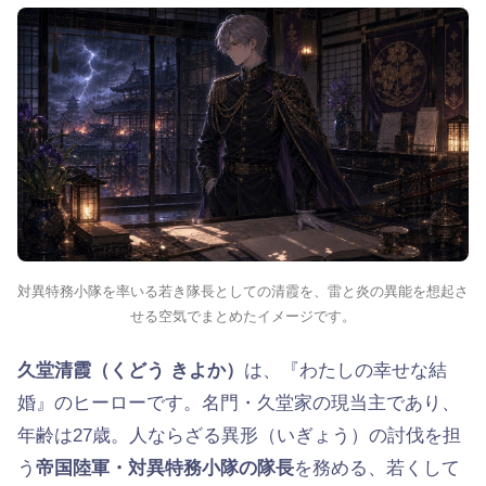
対異特務小隊を率いる若き隊長としての清霞を、雷と炎の異能を想起さ
せる空気でまとめたイメージです。
久堂清霞（くどう きよか）
は、『わたしの幸せな結
婚』のヒーローです。名門・久堂家の現当主であり、
年齢は27歳。人ならざる異形（いぎょう）の討伐を担
う
帝国陸軍・対異特務小隊の隊長
を務める、若くして