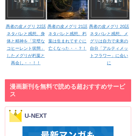
愚者の皮メグリ 22話
愚者の皮メグリ 21話
愚者の皮メグリ 20話
ネタバレと感想。身
ネタバレと感想。朽
ネタバレと感想。メ
体と精神を「完璧な
葉は生まれてすぐに
グリは自力で未来の
コヒーレント状態」
亡くなった・・？！
自分「アルティメッ
したメグリが朽葉と
トフラワー」に会い
再会し・・！！
に
漫画新刊を無料で読める超おすすめサービ
ス
U-NEXT