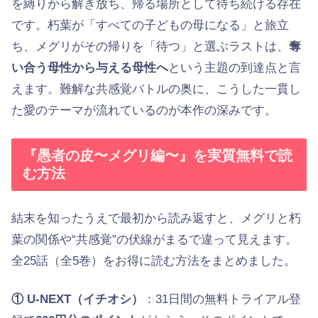
を縛りから解き放ち、帰る場所として待ち続ける存在
です。朽葉が「すべての子どもの母になる」と旅立
ち、メグリがその帰りを「待つ」と選ぶラストは、
奪
い合う母性から与える母性へ
という主題の到達点と言
えます。難解な共感覚バトルの奥に、こうした一貫し
た愛のテーマが流れているのが本作の深みです。
『愚者の皮〜メグリ編〜』を実質無料で読
む方法
結末を知ったうえで最初から読み返すと、メグリと朽
葉の関係や“共感覚”の伏線がまるで違って見えます。
全25話（全5巻）をお得に読む方法をまとめました。
① U-NEXT（イチオシ）
：31日間の無料トライアル登