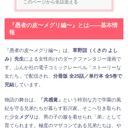
このページから全話追える
『愚者の皮〜メグリ編〜』とは——基本情
報
『愚者の皮〜メグリ編〜』は、
草野誼（くさの よし
み）先生
による女性向けのダークファンタジー漫画で
す。ぶんか社の電子コミックレーベル「ストーリーな
女たち」で配信され、
分冊版 全25話／単行本 全5巻で
完結
しています。
物語の舞台は、
「共感覚」
という特別な力で学園の風
紀を守る兄弟たちが暮らす彩川家。そこへ引き取られ
た少女
メグリ
は、男の子の服を着せられ「弟」として
育てられます。極度のマザコンである兄弟たちは、や