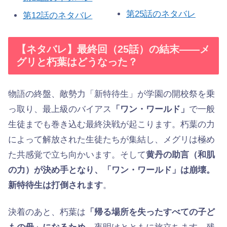
第25話のネタバレ
第12話のネタバレ
【ネタバレ】最終回（25話）の結末——メ
グリと朽葉はどうなった？
物語の終盤、敵勢力「新特待生」が学園の開校祭を乗
っ取り、最上級のバイアス
「ワン・ワールド」
で一般
生徒までも巻き込む最終決戦が起こります。朽葉の力
によって解放された生徒たちが集結し、メグリは極め
た共感覚で立ち向かいます。そして
黄丹の助言（和肌
の力）が決め手となり、「ワン・ワールド」は崩壊。
新特待生は打倒されます
。
決着のあと、朽葉は
「帰る場所を失ったすべての子ど