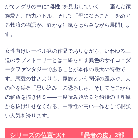
がてメグリの中に
“母性”
を見出していく——歪んだ家
族愛と、能力バトル、そして「母になること」をめぐ
る救済の物語が、静かな狂気をはらみながら展開しま
す。
女性向けレーベル発の作品でありながら、いわゆる王
道のラブストーリーとは一線を画す
異色のサイコ・ダ
ークファンタジー
であることが本作の最大の特徴で
す。恋愛の甘さよりも、家族という関係の歪みや、人
の心を縛る「思い込み」の恐ろしさ、そしてそこから
の解放を描き切る——一度読み始めると独特の世界観
から抜け出せなくなる、中毒性の高い一作として根強
い人気を誇ります。
シリーズの位置づけ——『愚者の皮』3部