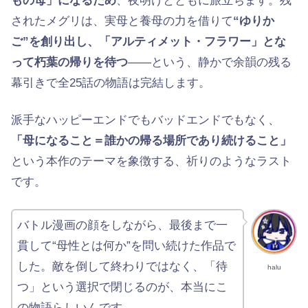
もの母」になるため
、夜明けとともに旅立ちます。残
されたメグリは、実母と養母の力を借りて
“ゆりか
ご”を創り出し、「アルティメット・フラワー」とな
って朽葉の帰りを待つ
——という、静かで余韻の残る
幕引きで全25話の物語は完結します。
派手なハッピーエンドでもバッドエンドでもなく、
「母になること＝誰かの帰る場所であり続けること」
という本作のテーマを象徴する、祈りのようなラスト
です。
バトル漫画の顔をしながら、最後まで一
貫して“母性とは何か”を問い続けた作品で
した。敵を倒して終わりではなく、「待
halu
つ」という選択で閉じるのが、本当にこ
の物語らしいんです。