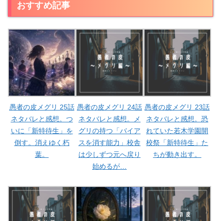
おすすめ記事
愚者の皮メグリ 25話
愚者の皮メグリ 24話
愚者の皮メグリ 23話
ネタバレと感想。つ
ネタバレと感想。メ
ネタバレと感想。恐
いに「新特待生」を
グリの持つ「バイア
れていた若木学園開
倒す。消えゆく朽
スを消す能力」校舎
校祭「新特待生」た
葉。
は少しずつ元へ戻り
ちが動き出す。
始めるが…