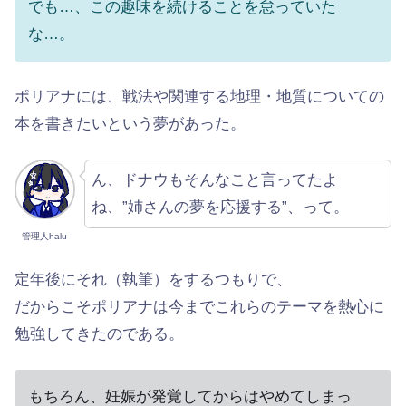
でも…、この趣味を続けることを怠っていた
な…。
ポリアナには、戦法や関連する地理・地質についての
本を書きたいという夢があった。
ん、ドナウもそんなこと言ってたよ
ね、”姉さんの夢を応援する”、って。
管理人halu
定年後にそれ（執筆）をするつもりで、
だからこそポリアナは今までこれらのテーマを熱心に
勉強してきたのである。
もちろん、妊娠が発覚してからはやめてしまっ