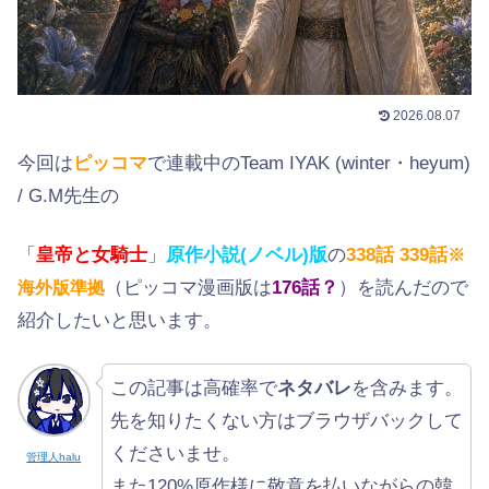
2026.08.07
今回は
ピッコマ
で連載中のTeam IYAK (winter・heyum)
/ G.M先生の
「
皇帝と女騎士
」
原作小説(ノベル)
版
の
338話 339話
※
（ピッコマ漫画版は
176話？
）を読んだので
海外版準拠
紹介したいと思います。
この記事は高確率で
ネタバレ
を含みます。
先を知りたくない方はブラウザバックして
くださいませ。
管理人halu
また120%原作様に敬意を払いながらの韓