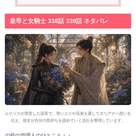
皇帝と女騎士 338話 339話 ネタバレ
ルクソスが用意した温室で、青いユリや花束を通してポリアナへ想いを
伝え、彼女が自分の気持ちを認めていく流れを整理しています。
の前の管理人のひとこと・・