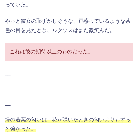
っていた。
やっと彼女の恥ずかしそうな、戸惑っているような茶
色の目を見たとき、ルクソスはまた微笑んだ。
これは彼の期待以上のものだった。
__
__
緑の若葉の匂いは、花が咲いたときの匂いよりもずっ
と強かった。