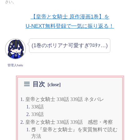
さい。
【皇帝と女騎士 原作漫画1巻】を
U-NEXT無料登録で一気に振り返る！
(1巻のポリアナ可愛すぎﾜﾛﾀｧ…)
管理人halu
目次
皇帝と女騎士 338話 339話 ネタバレ
338話
339話
皇帝と女騎士 338話 339話 感想・考察
📕 『皇帝と女騎士』を実質無料で読む
方法