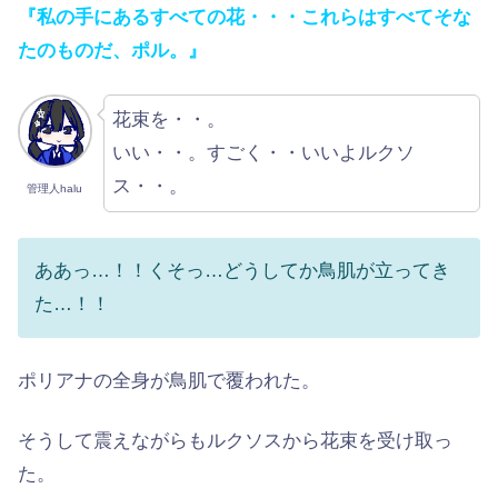
『私の手にあるすべての花・・・これらはすべてそな
たのものだ、ポル。』
花束を・・。
いい・・。すごく・・いいよルクソ
ス・・。
管理人halu
ああっ…！！くそっ…どうしてか鳥肌が立ってき
た…！！
ポリアナの全身が鳥肌で覆われた。
そうして震えながらもルクソスから花束を受け取っ
た。