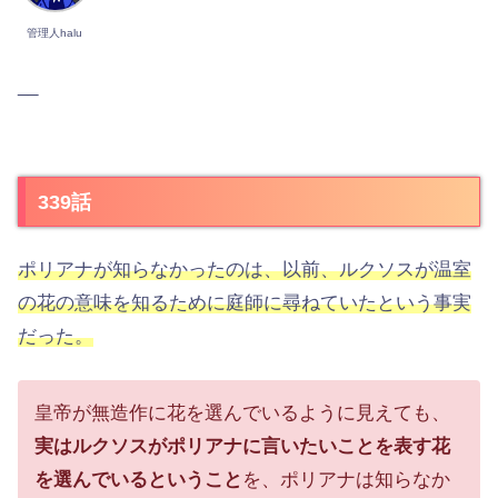
管理人halu
__
339話
ポリアナが知らなかったのは、以前、ルクソスが温室
の花の意味を知るために庭師に尋ねていたという事実
だった。
皇帝が無造作に花を選んでいるように見えても、
実はルクソスがポリアナに言いたいことを表す花
を選んでいるということ
を、ポリアナは知らなか