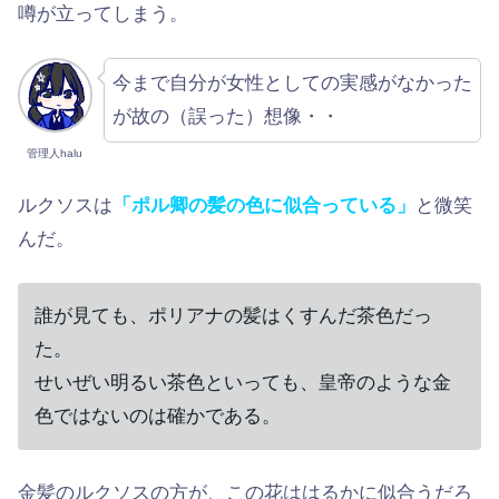
噂が立ってしまう。
今まで自分が女性としての実感がなかった
が故の（誤った）想像・・
管理人halu
ルクソスは
「ポル卿の髪の色に似合っている」
と微笑
んだ。
誰が見ても、ポリアナの髪はくすんだ茶色だっ
た。
せいぜい明るい茶色といっても、皇帝のような金
色ではないのは確かである。
金髪のルクソスの方が、この花ははるかに似合うだろ