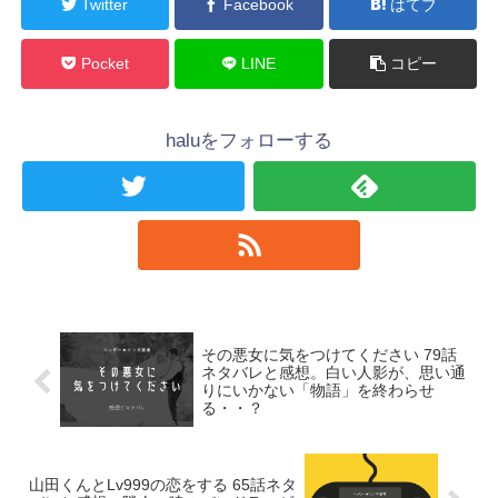
Twitter
Facebook
はてブ
Pocket
LINE
コピー
haluをフォローする
その悪女に気をつけてください 79話
ネタバレと感想。白い人影が、思い通
りにいかない「物語」を終わらせ
る・・？
山田くんとLv999の恋をする 65話ネタ