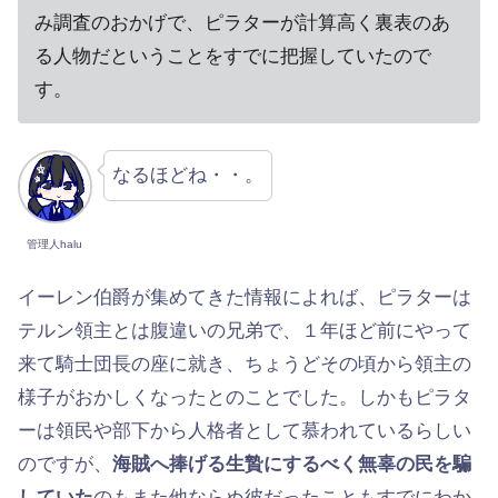
み調査のおかげで、ピラターが計算高く裏表のあ
る人物だということをすでに把握していたので
す。
なるほどね・・。
管理人halu
イーレン伯爵が集めてきた情報によれば、ピラターは
テルン領主とは腹違いの兄弟で、１年ほど前にやって
来て騎士団長の座に就き、ちょうどその頃から領主の
様子がおかしくなったとのことでした。しかもピラタ
ーは領民や部下から人格者として慕われているらしい
のですが、
海賊へ捧げる生贄にするべく無辜の民を騙
していた
のもまた他ならぬ彼だったこともすでにわか