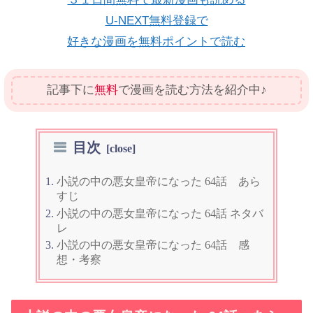
U-NEXT無料登録で
好きな漫画を無料ポイントで読む
記事下に
無料
で漫画を読む方法を紹介中♪
目次
小説の中の悪女皇帝になった 64話 あら
すじ
小説の中の悪女皇帝になった 64話 ネタバ
レ
小説の中の悪女皇帝になった 64話 感
想・考察