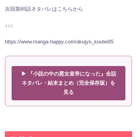
次回第65話ネタバレはこちらから
↓↓↓
https://www.manga-happy.com/akujyo_koutei65
▶ 『小説の中の悪女皇帝になった』全話
ネタバレ・結末まとめ（完全保存版）を
見る