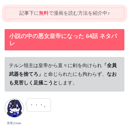
記事下に
無料
で漫画を読む方法を紹介中♪
小説の中の悪女皇帝になった 64話 ネタバ
レ
テルン領主は皇帝から直々に剣を向けられ
「全員
武器を捨てろ」
と命じられたにも拘わらず、
なお
も見苦しく足掻こうと
します。
・・・。
管理人halu