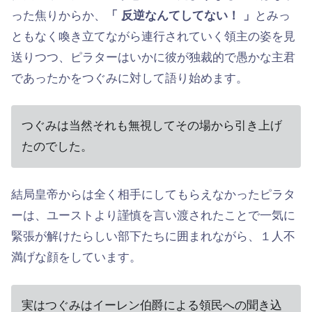
った焦りからか、
「 反逆なんてしてない！ 」
とみっ
ともなく喚き立てながら連行されていく領主の姿を見
送りつつ、ピラターはいかに彼が独裁的で愚かな主君
であったかをつぐみに対して語り始めます。
つぐみは当然それも無視してその場から引き上げ
たのでした。
結局皇帝からは全く相手にしてもらえなかったピラタ
ーは、ユーストより謹慎を言い渡されたことで一気に
緊張が解けたらしい部下たちに囲まれながら、１人不
満げな顔をしています。
実はつぐみはイーレン伯爵による領民への聞き込