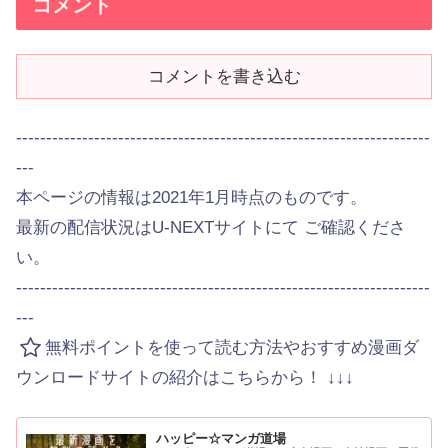
コメント
コメントを書き込む
---------------------------------------------------------------------
---
本ページの情報は2021年1月時点のものです。
最新の配信状況はU-NEXTサイトにて ご確認くださ
い。
---------------------------------------------------------------------
---
無料ポイントを使って読む方法やおすすめ漫画ダ
ウンロードサイトの紹介はこちらから！ ↓↓↓
ハッピー☆マンガ道場