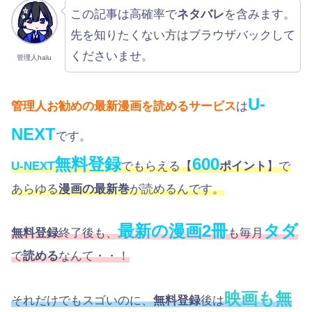
この記事は高確率で
ネタバレ
を含みます。
先を知りたくない方はブラウザバックして
くださいませ。
管理人halu
U-
管理人お勧めの最新漫画を読めるサービス
は
NEXT
です。
無料登録
600
U-NEXT
でもらえる【
ポイント
】で
あらゆる
漫画の最新巻
が読めるんです。
最新の漫画2冊
タダ
無料登録
終了後も、
も毎月
で
読める
なんて・・！
映画も無
それだけでもスゴいのに、
無料登録
後は