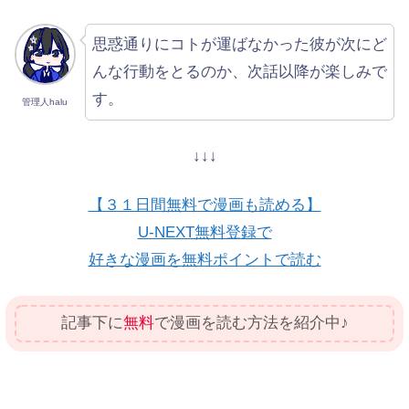
思惑通りにコトが運ばなかった彼が次にど
んな行動をとるのか、次話以降が楽しみで
す。
管理人halu
↓↓↓
【３１日間無料で漫画も読める】
U-NEXT無料登録で
好きな漫画を無料ポイントで読む
記事下に
無料
で漫画を読む方法を紹介中♪