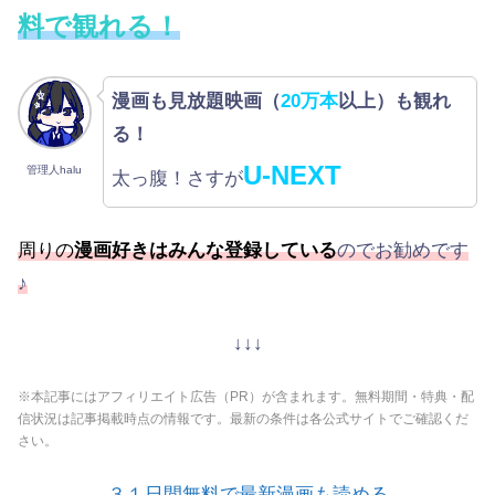
料で観れる！
漫画も見放題映画（
20万本
以上）も観れ
る！
U-NEXT
管理人halu
太っ腹！さすが
周りの
漫画好きはみんな登録している
のでお勧めです
♪
↓↓↓
※本記事にはアフィリエイト広告（PR）が含まれます。無料期間・特典・配
信状況は記事掲載時点の情報です。最新の条件は各公式サイトでご確認くだ
さい。
３１日間無料で最新漫画も読める