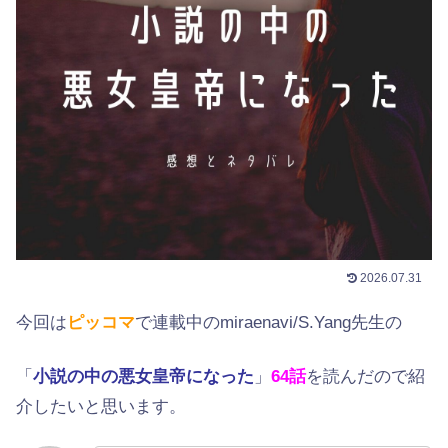
2026.07.31
今回は
ピッコマ
で連載中のmiraenavi/S.Yang先生の
「
小説の中の悪女皇帝になった
」
64話
を読んだので紹
介したいと思います。