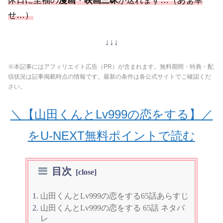
休日に至福の
漫画・映画三昧
が送れます…（あぁ幸
せ…）
↓↓↓
※本記事にはアフィリエイト広告（PR）が含まれます。無料期間・特典・配
信状況は記事掲載時点の情報です。最新の条件は各公式サイトでご確認くだ
さい。
＼【山田くんとLv999の恋をする】／
をU-NEXT無料ポイントで読む
目次
山田くんとLv999の恋をする65話あらすじ
山田くんとLv999の恋をする 65話 ネタバ
レ