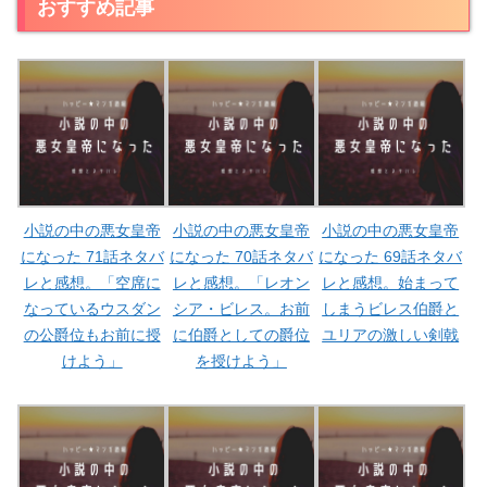
おすすめ記事
小説の中の悪女皇帝
小説の中の悪女皇帝
小説の中の悪女皇帝
になった 71話ネタバ
になった 70話ネタバ
になった 69話ネタバ
レと感想。「空席に
レと感想。「レオン
レと感想。始まって
なっているウスダン
シア・ビレス。お前
しまうビレス伯爵と
の公爵位もお前に授
に伯爵としての爵位
ユリアの激しい剣戟
けよう」
を授けよう」