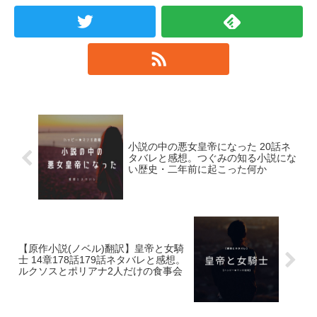
小説の中の悪女皇帝になった 20話ネ
タバレと感想。つぐみの知る小説にな
い歴史・二年前に起こった何か
【原作小説(ノベル)翻訳】皇帝と女騎
士 14章178話179話ネタバレと感想。
ルクソスとポリアナ2人だけの食事会