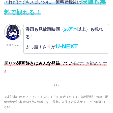
映画も無
それだけでもスゴいのに、
無料登録
後は
料で観れる！
漫画も見放題映画（
20万本
以上）も観れ
る！
U-NEXT
管理人halu
太っ腹！さすが
周りの
漫画好きはみんな登録している
のでお勧めです
♪
↓↓↓
※本記事にはアフィリエイト広告（PR）が含まれます。無料期間・特典・配
信状況は記事掲載時点の情報です。最新の条件は各公式サイトでご確認くだ
さい。