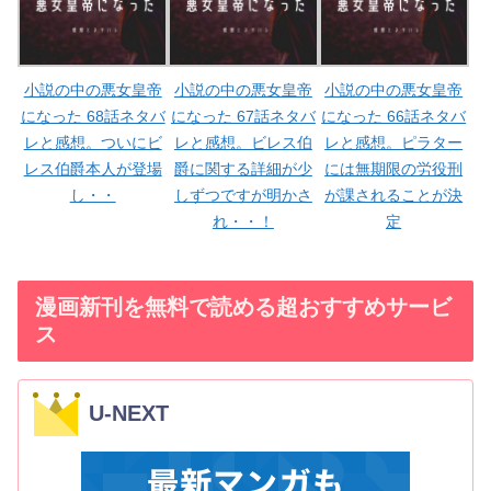
小説の中の悪女皇帝
小説の中の悪女皇帝
小説の中の悪女皇帝
になった 68話ネタバ
になった 67話ネタバ
になった 66話ネタバ
レと感想。ついにビ
レと感想。ビレス伯
レと感想。ピラター
レス伯爵本人が登場
爵に関する詳細が少
には無期限の労役刑
し・・
しずつですが明かさ
が課されることが決
れ・・！
定
漫画新刊を無料で読める超おすすめサービ
ス
U-NEXT