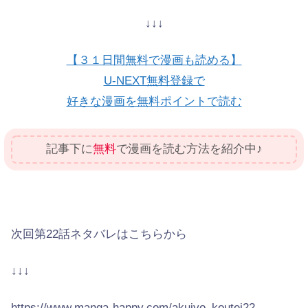
↓↓↓
【３１日間無料で漫画も読める】
U-NEXT無料登録で
好きな漫画を無料ポイントで読む
記事下に
無料
で漫画を読む方法を紹介中♪
次回第22話ネタバレはこちらから
↓↓↓
https://www.manga-happy.com/akujyo_koutei22