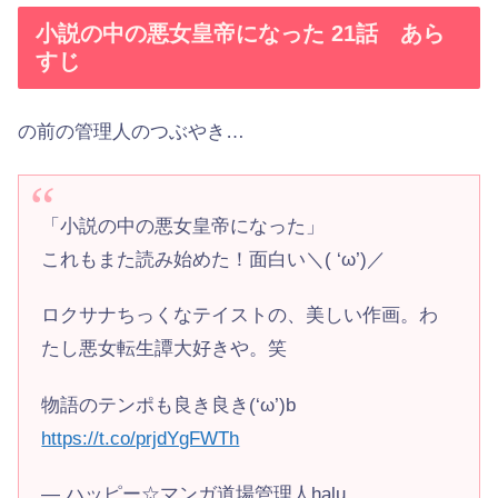
小説の中の悪女皇帝になった 21話 あら
すじ
の前の管理人のつぶやき…
「小説の中の悪女皇帝になった」
これもまた読み始めた！面白い＼( ‘ω’)／
ロクサナちっくなテイストの、美しい作画。わ
たし悪女転生譚大好きや。笑
物語のテンポも良き良き(‘ω’)b
https://t.co/prjdYgFWTh
— ハッピー☆マンガ道場管理人halu