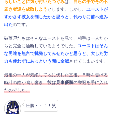
らしいことに気が付いたつぐみ
は、
自らの手でその不
届き者達を成敗しよう
とします。しかし、
ユーストが
すかさず彼女を制したかと思うと、代わりに前へ進み
出た
のです。
破落戸たちはそんなユーストを見て、相手は一人だか
らと完全に油断しているようでした。
ユーストはそん
な男達を無言で挑発してみせたかと思うと、大した労
力も使わずにあっという間に全滅
させてしまいます。
最後の一人が気絶して地に伏した直後、５時を告げる
時計の鐘が鳴り響き、
彼は見事優勝
の栄冠を手に入れ
たのでした。
圧勝・・！！笑