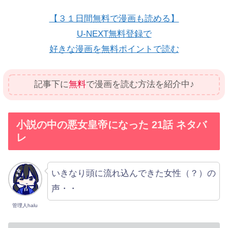
【３１日間無料で漫画も読める】
U-NEXT無料登録で
好きな漫画を無料ポイントで読む
記事下に
無料
で漫画を読む方法を紹介中♪
小説の中の悪女皇帝になった 21話 ネタバ
レ
いきなり頭に流れ込んできた女性（？）の
声・・
管理人halu