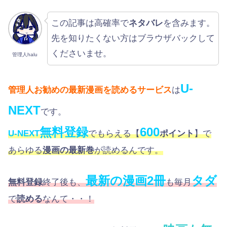
この記事は高確率で
ネタバレ
を含みます。
先を知りたくない方はブラウザバックして
くださいませ。
管理人halu
U-
管理人お勧めの最新漫画を読めるサービス
は
NEXT
です。
無料登録
600
U-NEXT
でもらえる【
ポイント
】で
あらゆる
漫画の最新巻
が読めるんです。
最新の漫画2冊
タダ
無料登録
終了後も、
も毎月
で
読める
なんて・・！