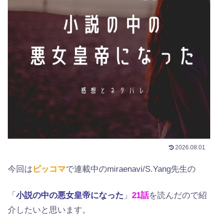
2026.08.01
今回は
ピッコマ
で連載中のmiraenavi/S.Yang先生の
「
小説の中の悪女皇帝になった
」
21話
を読んだので紹
介したいと思います。