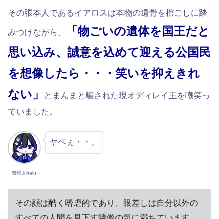
その張本人であるイアロスは本物の遺骨を棺ごしに踏
「物ごいの遺体を国王だと
みつけながら、
思い込み、誠意を込めて迎える公国民
を想像したら・・・笑いを抑えきれ
ない」
とまんまと騙された現オディレイ王を嘲笑っ
ていました。
ヤベぇ・・。
管理人halu
その顔は酷く嗜虐的であり、眼差しは自分以外の
すべての人間を見下す驕傲の気に満ちています。