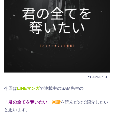
2026.07.31
今回は
LINEマンガ
で連載中のSAM先生の
「
君の全てを奪いたい
」
96
話
を読んだので紹介したい
と思います。