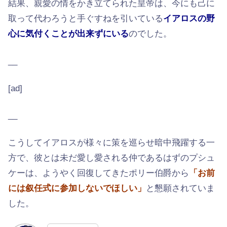
結果、親愛の情をかき立てられた皇帝は、今にも己に
取って代わろうと手ぐすねを引いている
イアロスの野
心に気付くことが出来ずにいる
のでした。
__
[ad]
__
こうしてイアロスが様々に策を巡らせ暗中飛躍する一
方で、彼とは未だ愛し愛される仲であるはずのプシュ
ケーは、ようやく回復してきたポリー伯爵から
「お前
には叙任式に参加しないでほしい」
と懇願されていま
した。