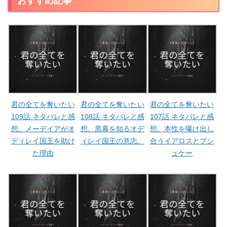
おすすめ記事
君の全てを奪いたい
君の全てを奪いたい
君の全てを奪いたい
109話 ネタバレと感
108話 ネタバレと感
107話 ネタバレと感
想。メーデイアがオ
想。黒幕を知るオデ
想。本性を曝け出し
ディレイ国王を助け
ィレイ国王の意志。
合うイアロスとプシ
た理由
ュケー