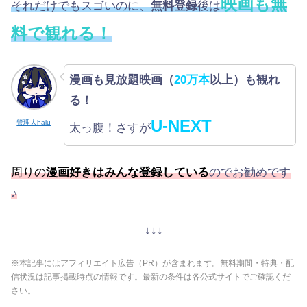
映画も無
それだけでもスゴいのに、
無料登録
後は
料で観れる！
漫画も見放題映画（
20万本
以上）も観れ
る！
U-NEXT
管理人halu
太っ腹！さすが
周りの
漫画好きはみんな登録している
のでお勧めです
♪
↓↓↓
※本記事にはアフィリエイト広告（PR）が含まれます。無料期間・特典・配
信状況は記事掲載時点の情報です。最新の条件は各公式サイトでご確認くだ
さい。