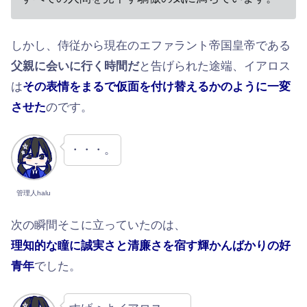
しかし、侍従から現在のエファラント帝国皇帝である
父親に会いに行く時間だ
と告げられた途端、イアロス
は
その表情をまるで仮面を付け替えるかのように一変
させた
のです。
・・・。
管理人halu
次の瞬間そこに立っていたのは、
理知的な瞳に誠実さと清廉さを宿す輝かんばかりの好
青年
でした。