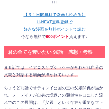
↓↓↓
【３１日間無料で漫画も読める】
U-NEXT無料登録で
好きな漫画を無料ポイントで読む
今なら無料で
600ポイント
貰えます♪
君の全てを奪いたい 96話 感想・考察
９６話では、イアロスとプシュケーがそれぞれ自分の
父親と対話する場面が描かれています。
ちょうど前話でオディレイ公国の王の父娘関係が描か
れ、メーデイアが自身の境遇との類似性を口にした流
れでのこの展開は、「父親」という存在が重要なファ