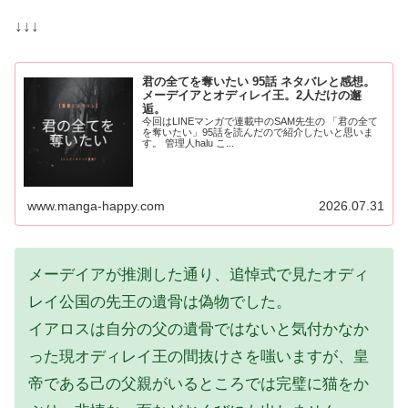
↓↓↓
君の全てを奪いたい 95話 ネタバレと感想。
メーデイアとオディレイ王。2人だけの邂
逅。
今回はLINEマンガで連載中のSAM先生の 「君の全て
を奪いたい」95話を読んだので紹介したいと思いま
す。 管理人halu こ...
www.manga-happy.com
2026.07.31
メーデイアが推測した通り、追悼式で見たオディ
レイ公国の先王の遺骨は偽物でした。
イアロスは自分の父の遺骨ではないと気付かなか
った現オディレイ王の間抜けさを嗤いますが、皇
帝である己の父親がいるところでは完璧に猫をか