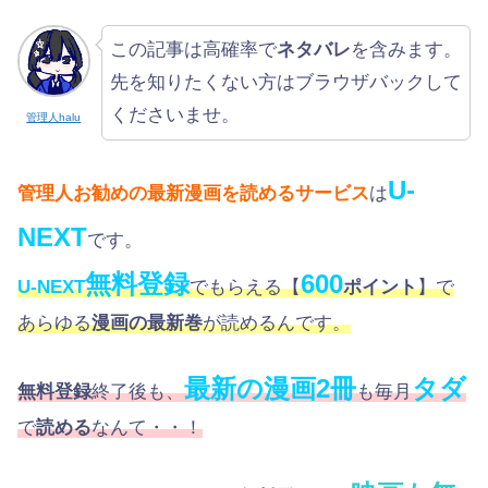
この記事は高確率で
ネタバレ
を含みます。
先を知りたくない方はブラウザバックして
くださいませ。
管理人halu
U-
管理人お勧めの最新漫画を読めるサービス
は
NEXT
です。
無料登録
600
U-NEXT
でもらえる【
ポイント
】で
あらゆる
漫画の最新巻
が読めるんです。
最新の漫画2冊
タダ
無料登録
終了後も、
も毎月
で
読める
なんて・・！