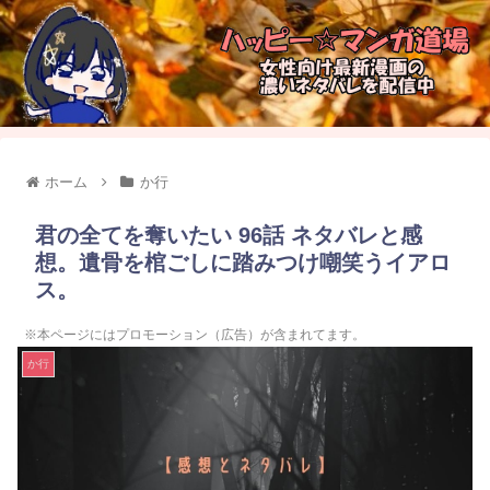
ホーム
か行
君の全てを奪いたい 96話 ネタバレと感
想。遺骨を棺ごしに踏みつけ嘲笑うイアロ
ス。
※本ページにはプロモーション（広告）が含まれてます。
か行