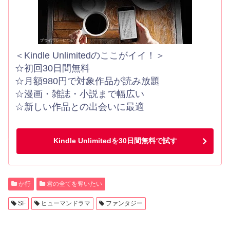
＜Kindle Unlimitedのここがイイ！＞
☆初回30日間無料
☆月額980円で対象作品が読み放題
☆漫画・雑誌・小説まで幅広い
☆新しい作品との出会いに最適
Kindle Unlimitedを30日間無料で試す
か行
君の全てを奪いたい
SF
ヒューマンドラマ
ファンタジー