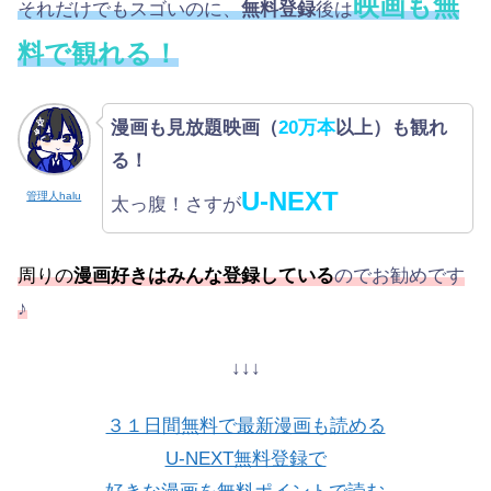
映画も無
それだけでもスゴいのに、
無料登録
後は
料で観れる！
漫画も見放題映画（
20万本
以上）も観れ
る！
U-NEXT
管理人halu
太っ腹！さすが
周りの
漫画好きはみんな登録している
のでお勧めです
♪
↓↓↓
３１日間無料で最新漫画も読める
U-NEXT無料登録で