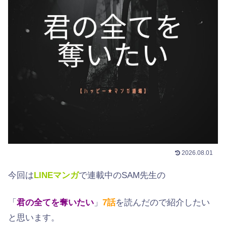
2026.08.01
今回は
LINEマンガ
で連載中のSAM先生の
「
君の全てを奪いたい
」
7
話
を読んだので紹介したい
と思います。