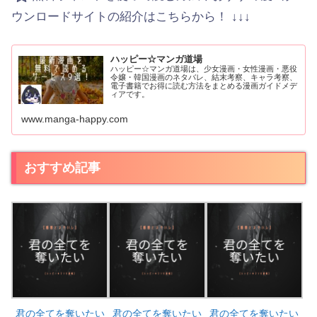
ウンロードサイトの紹介はこちらから！ ↓↓↓
ハッピー☆マンガ道場
ハッピー☆マンガ道場は、少女漫画・女性漫画・悪役
令嬢・韓国漫画のネタバレ、結末考察、キャラ考察、
電子書籍でお得に読む方法をまとめる漫画ガイドメデ
ィアです。
www.manga-happy.com
おすすめ記事
君の全てを奪いたい
君の全てを奪いたい
君の全てを奪いたい