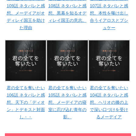
109話 ネタバレと感
108話 ネタバレと感
107話 ネタバレと感
想。メーデイアがオ
想。黒幕を知るオデ
想。本性を曝け出し
ディレイ国王を助け
ィレイ国王の意志。
合うイアロスとプシ
た理由
ュケー
君の全てを奪いたい
君の全てを奪いたい
君の全てを奪いたい
106話 ネタバレと感
105話 ネタバレと感
104話 ネタバレと感
想。天下の「ディオ
想。メーデイアの寝
想。ヘリオの膝の上
ン」とデキスと対面
室に忍び込む青年の
で深い口づけを受け
し・・
影。
るメーデイア