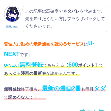
この記事は高確率で
ネタバレ
を含みます。
先を知りたくない方はブラウザバックして
くださいませ。
管理人halu
U-
管理人お勧めの最新漫画を読めるサービス
は
NEXT
です。
無料登録
600
U-NEXT
でもらえる【
ポイント
】で
あらゆる
漫画の最新巻
が読めるんです。
最新の漫画2冊
タダ
無料登録
終了後も、
も毎月
で
読める
なんて・・！