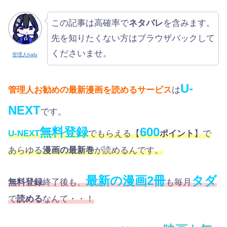
この記事は高確率で
ネタバレ
を含みます。
先を知りたくない方はブラウザバックして
くださいませ。
管理人halu
U-
管理人お勧めの最新漫画を読めるサービス
は
NEXT
です。
無料登録
600
U-NEXT
でもらえる【
ポイント
】で
あらゆる
漫画の最新巻
が読めるんです。
最新の漫画2冊
タダ
無料登録
終了後も、
も毎月
で
読める
なんて・・！