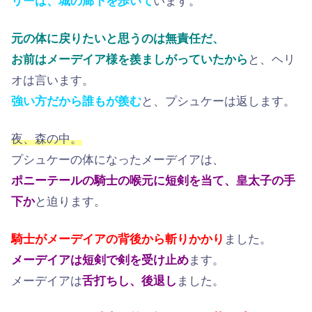
リーは、城の廊下を歩いて
います。
元の体に戻りたいと思うのは無責任だ、
お前はメーデイア様を羨ましがっていたから
と、ヘリ
オは言います。
強い方だから誰もが羨む
と、プシュケーは返します。
夜、森の中。
プシュケーの体になったメーデイアは、
ポニーテールの騎士の喉元に短剣を当て、皇太子の手
下か
と迫ります。
騎士がメーデイアの背後から斬りかかり
ました。
メーデイアは短剣で剣を受け止め
ます。
メーデイアは
舌打ちし、後退し
ました。