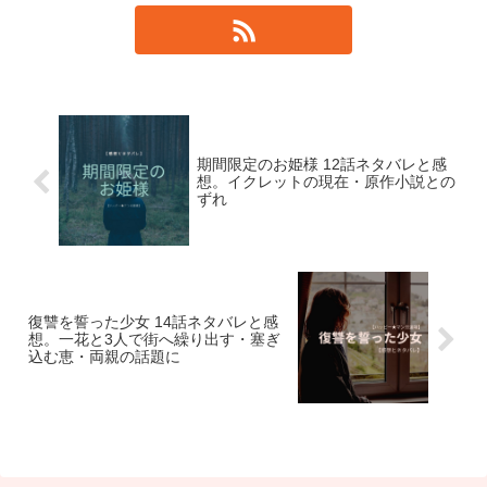
期間限定のお姫様 12話ネタバレと感
想。イクレットの現在・原作小説との
ずれ
復讐を誓った少女 14話ネタバレと感
想。一花と3人で街へ繰り出す・塞ぎ
込む恵・両親の話題に