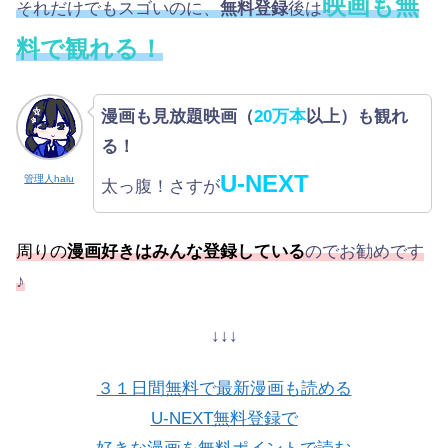
映画も無
それだけでもスゴいのに、
無料登録
後は
料で観れる！
漫画も見放題映画（
20万本
以上）も観れ
る！
U-NEXT
管理人halu
太っ腹！さすが
周りの
漫画好きはみんな登録している
のでお勧めです
♪
↓↓↓
３１日間無料で最新漫画も読める
U-NEXT無料登録で