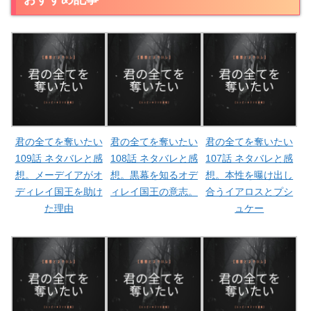
君の全てを奪いたい
君の全てを奪いたい
君の全てを奪いたい
109話 ネタバレと感
108話 ネタバレと感
107話 ネタバレと感
想。メーデイアがオ
想。黒幕を知るオデ
想。本性を曝け出し
ディレイ国王を助け
ィレイ国王の意志。
合うイアロスとプシ
た理由
ュケー