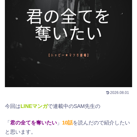
2026.08.01
今回は
LINEマンガ
で連載中のSAM先生の
「
君の全てを奪いたい
」
10
話
を読んだので紹介したい
と思います。