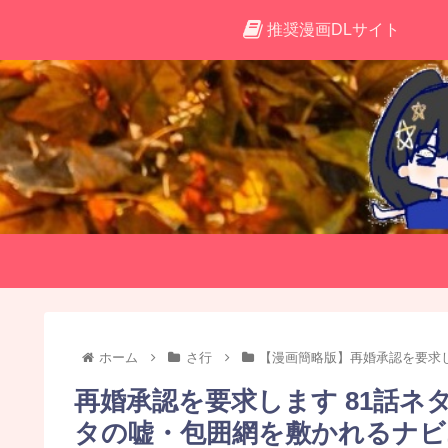
推奨漫画DLサイト
ホーム
さ行
【漫画簡略版】再婚承認を要求
再婚承認を要求します 81話
タの嘘・包囲網を敷かれるナビ