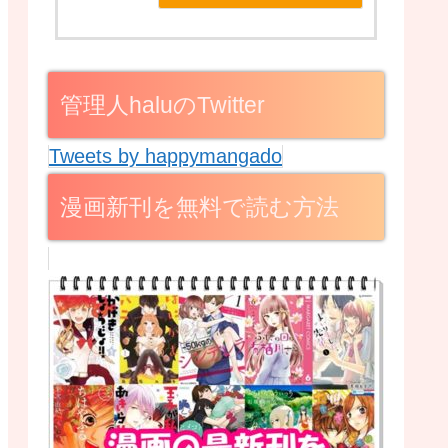
管理人haluのTwitter
Tweets by happymangado
漫画新刊を無料で読む方法