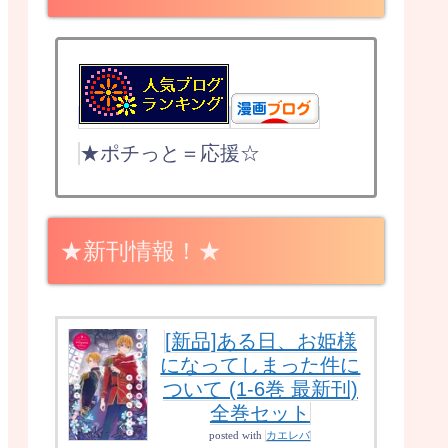
★ポチっと＝応援☆
★新刊情報！★
[新品]ある日、お姫様
になってしまった件に
ついて (1-6巻 最新刊)
全巻セット
posted with
カエレバ