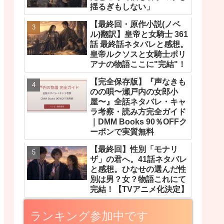
揺るぎもしない」
【最終回・原作小説(ノベ
ル)翻訳】皇帝と女騎士 361
話 最終話ネタバレと感想。
皇帝ルクソスと女騎士ポリ
アナの物語ここに"完結"！
【完全保存版】『声なきも
のの唄〜瀬戸内の女郎小
屋〜』全話ネタバレ・キャ
ラ考察・読み方完全ガイド
｜DMM Books 90％OFFク
ーポンで実質無料
【最終回】性別「モナリ
ザ」の君へ。41話ネタバレ
と感想。ひなせの選んだ性
別は男？女？物語これにて
完結！【TVアニメ化決定】
ランキング参加中です