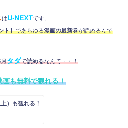
U-NEXT
ス
は
です。
ント
】であらゆる
漫画の最新巻
が読めるんで
タダ
毎月
で
読める
なんて・・！
映画も無料で観れる！
以上）も観れる！