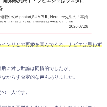
。離婚裁判終了・ソビエシュはラスタに
を
中のAlphatart,SUMPUL, HereLee先生の「再婚
作小説版の84話（漫画版は77話？）を読...
2026.07.26
ハインリとの再婚を喜んでくれ、ナビエは思わず
皇后に対し世論は同情的でしたが、
少なからず否定的な声もありました。
間の一人です。