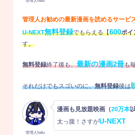
管理人halu
管理人お勧めの最新漫画を読めるサービ
無料登録
600
U-NEXT
でもらえる【
ポイ
す。
最新の漫画2冊
無料登録
終了後も、
も
それだけでもスゴいのに、
無料登録
後は
漫画も見放題映画（
20万本
U-NEXT
太っ腹！さすが
管理人halu