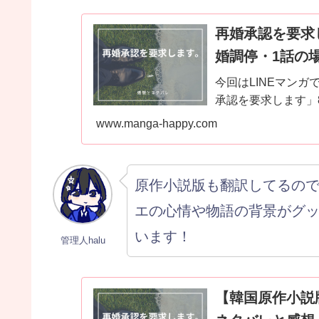
再婚承認を要求
婚調停・1話の
今回はLINEマンガで連載
承認を要求します」8
www.manga-happy.com
原作小説版も翻訳してるの
エの心情や物語の背景がグ
います！
管理人halu
【韓国原作小説