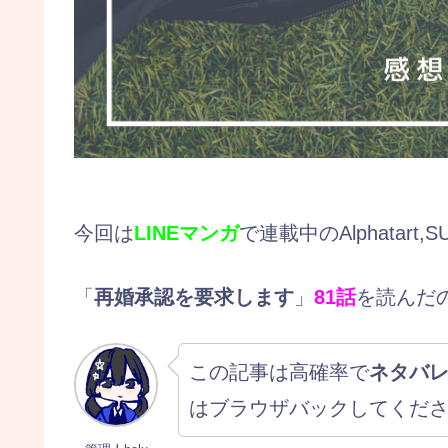
今回は
LINEマンガ
で連載中のAlphatart,S
「
再婚承認を要求します
」
81
話
を読んだ
この記事は高確率で
ネタバ
はブラウザバックしてくだ