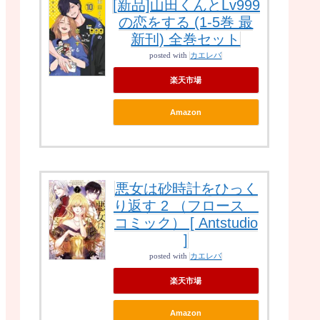
[新品]山田くんとLv999
の恋をする (1-5巻 最
新刊) 全巻セット
posted with
カエレバ
楽天市場
Amazon
悪女は砂時計をひっく
り返す 2 （フロース
コミック） [ Antstudio
]
posted with
カエレバ
楽天市場
Amazon