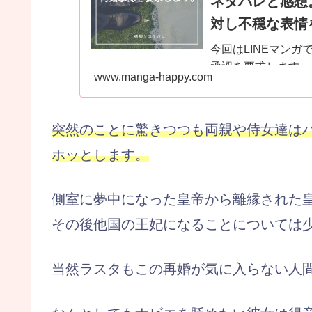
ネタバレと感想
対し不穏な表情
今回はLINEマンガで連載
承認を要求します」原
www.manga-happy.com
突然のことに驚きつつも両親や侍女達は
ホッとします。
側室に夢中になった皇帝から離縁された
その後他国の王妃になることについては
当然ラスタもこの再婚が気に入らない人