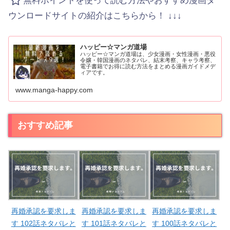
無料ポイントを使って読む方法やおすすめ漫画ダ
ウンロードサイトの紹介はこちらから！ ↓↓↓
ハッピー☆マンガ道場
ハッピー☆マンガ道場は、少女漫画・女性漫画・悪役
令嬢・韓国漫画のネタバレ、結末考察、キャラ考察、
電子書籍でお得に読む方法をまとめる漫画ガイドメデ
ィアです。
www.manga-happy.com
おすすめ記事
再婚承認を要求しま
再婚承認を要求しま
再婚承認を要求しま
す 102話ネタバレと
す 101話ネタバレと
す 100話ネタバレと