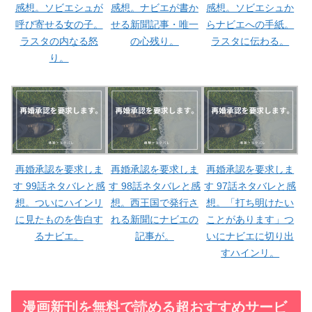
感想。ソビエシュが
感想。ナビエが書か
感想。ソビエシュか
呼び寄せる女の子。
せる新聞記事・唯一
らナビエへの手紙。
ラスタの内なる怒
の心残り。
ラスタに伝わる。
り。
再婚承認を要求しま
再婚承認を要求しま
再婚承認を要求しま
す 99話ネタバレと感
す 98話ネタバレと感
す 97話ネタバレと感
想。ついにハインリ
想。西王国で発行さ
想。「打ち明けたい
に見たものを告白す
れる新聞にナビエの
ことがあります」つ
るナビエ。
記事が。
いにナビエに切り出
すハインリ。
漫画新刊を無料で読める超おすすめサービ