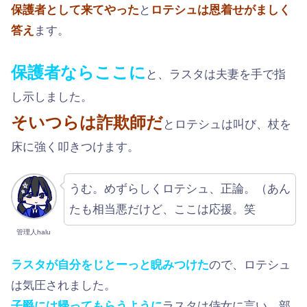
保護者として来てやった
と
ロテシュは恩着せがましく
答え
ます。
保護者ならここに
と、ラスタは夫妻を手で指
し示しました。
そいつらは詐欺師だ
とロテシュは叫び、杖を
床に強く叩きつけます。
うむ。めずらしくロテシュ、正論。（あん
たも相当悪だけど、ここは応援。笑
管理人halu
ラスタが自分をじとーっと睨みつけた
ので、ロテシュ
は気圧されました。
子爵には帰ってもらうように
ラスタは侍女に言い、部