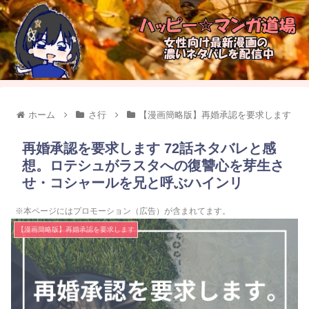
ホーム
さ行
【漫画簡略版】再婚承認を要求します
再婚承認を要求します 72話ネタバレと感
想。ロテシュがラスタへの復讐心を芽生さ
せ・コシャールを兄と呼ぶハインリ
※本ページにはプロモーション（広告）が含まれてます。
【漫画簡略版】再婚承認を要求します