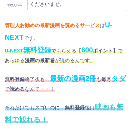
くださいませ。
管理人halu
U-
管理人お勧めの最新漫画を読めるサービス
は
NEXT
です。
無料登録
600
U-NEXT
でもらえる【
ポイント
】で
あらゆる
漫画の最新巻
が読めるんです。
最新の漫画2冊
タダ
無料登録
終了後も、
も毎月
で
読める
なんて・・！
映画も無
それだけでもスゴいのに、
無料登録
後は
料で観れる！