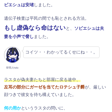
ビエシュは安堵
しました。
遺伝子検査は平民の間でも恥とされる方法。
もし虚偽なら命はない
と、
ソビエシュは夫
妻を小声で脅し
ました。
コイツ・・わかってるくせにね・・。
管理人halu
ラスタが偽夫妻たちと部屋に戻る途中、
左耳の部分にガーゼを当てたロテシュ子爵
が、厳しい
顔つきで彼女を待ち構えていました。
何の用か
というラスタの問いに、