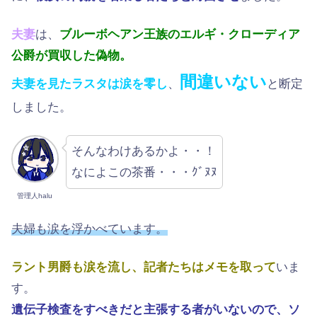
夫妻
は、
ブルーボヘアン王族のエルギ・クローディア
公爵が買収した偽物。
間違いない
夫妻を見たラスタは涙を零し
、
と断定
しました。
そんなわけあるかよ・・！
なによこの茶番・・・ｸﾞﾇﾇ
管理人halu
夫婦も涙を浮かべています。
ラント男爵も涙を流し、記者たちはメモを取って
いま
す。
遺伝子検査をすべきだと主張する者がいないので、ソ