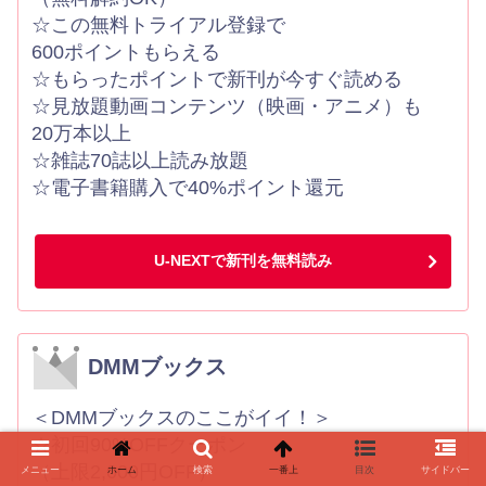
☆この無料トライアル登録で
600ポイントもらえる
☆もらったポイントで新刊が今すぐ読める
☆見放題動画コンテンツ（映画・アニメ）も
20万本以上
☆雑誌70誌以上読み放題
☆電子書籍購入で40%ポイント還元
U-NEXTで新刊を無料読み
DMMブックス
＜DMMブックスのここがイイ！＞
☆初回90%OFFクーポン
（上限2,000円OFF）
メニュー
ホーム
検索
一番上
目次
サイドバー