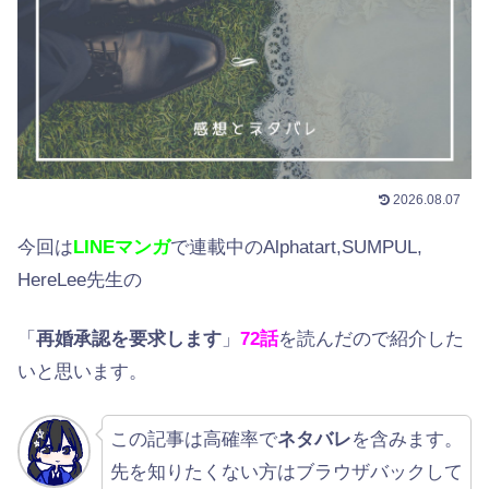
2026.08.07
今回は
LINEマンガ
で連載中のAlphatart,SUMPUL,
HereLee先生の
「
再婚承認を要求します
」
72
話
を読んだので紹介した
いと思います。
この記事は高確率で
ネタバレ
を含みます。
先を知りたくない方はブラウザバックして