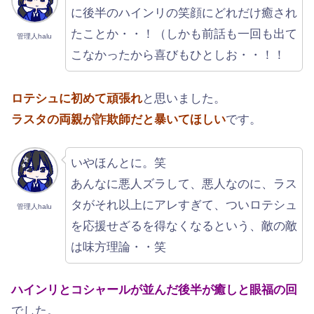
に後半のハインリの笑顔にどれだけ癒され
たことか・・！（しかも前話も一回も出て
管理人halu
こなかったから喜びもひとしお・・！！
ロテシュに初めて頑張れ
と思いました。
ラスタの両親が詐欺師だと暴いてほしい
です。
いやほんとに。笑
あんなに悪人ズラして、悪人なのに、ラス
タがそれ以上にアレすぎて、ついロテシュ
管理人halu
を応援せざるを得なくなるという、敵の敵
は味方理論・・笑
ハインリとコシャールが並んだ後半が癒しと眼福の回
でした。