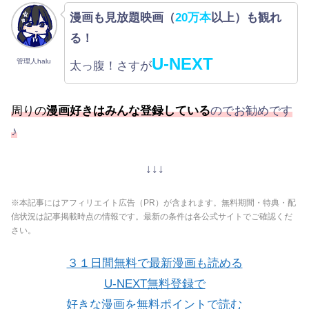
漫画も見放題映画（
20万本
以上）も観れ
る！
U-NEXT
管理人halu
太っ腹！さすが
周りの
漫画好きはみんな登録している
のでお勧めです
♪
↓↓↓
※本記事にはアフィリエイト広告（PR）が含まれます。無料期間・特典・配
信状況は記事掲載時点の情報です。最新の条件は各公式サイトでご確認くだ
さい。
３１日間無料で最新漫画も読める
U-NEXT無料登録で
好きな漫画を無料ポイントで読む