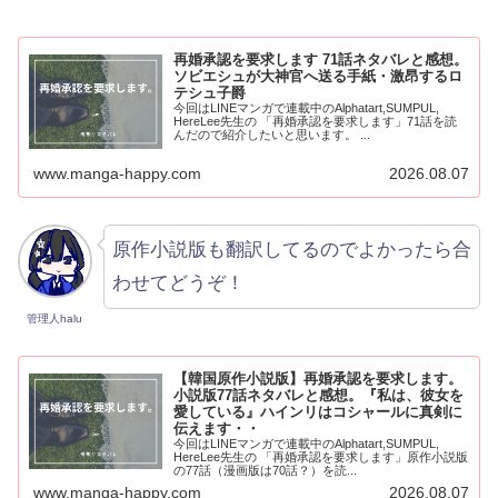
再婚承認を要求します 71話ネタバレと感想。
ソビエシュが大神官へ送る手紙・激昂するロ
テシュ子爵
今回はLINEマンガで連載中のAlphatart,SUMPUL,
HereLee先生の 「再婚承認を要求します」71話を読
んだので紹介したいと思います。 ...
www.manga-happy.com
2026.08.07
原作小説版も翻訳してるのでよかったら合
わせてどうぞ！
管理人halu
【韓国原作小説版】再婚承認を要求します。
小説版77話ネタバレと感想。『私は、彼女を
愛している』ハインリはコシャールに真剣に
伝えます・・
今回はLINEマンガで連載中のAlphatart,SUMPUL,
HereLee先生の 「再婚承認を要求します」原作小説版
の77話（漫画版は70話？）を読...
www.manga-happy.com
2026.08.07