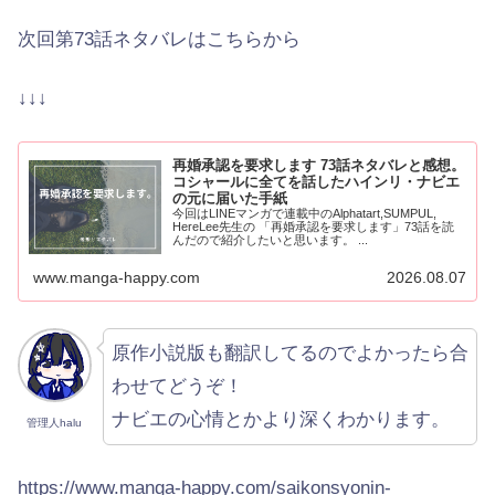
次回第73話ネタバレはこちらから
↓↓↓
再婚承認を要求します 73話ネタバレと感想。
コシャールに全てを話したハインリ・ナビエ
の元に届いた手紙
今回はLINEマンガで連載中のAlphatart,SUMPUL,
HereLee先生の 「再婚承認を要求します」73話を読
んだので紹介したいと思います。 ...
www.manga-happy.com
2026.08.07
原作小説版も翻訳してるのでよかったら合
わせてどうぞ！
ナビエの心情とかより深くわかります。
管理人halu
https://www.manga-happy.com/saikonsyonin-