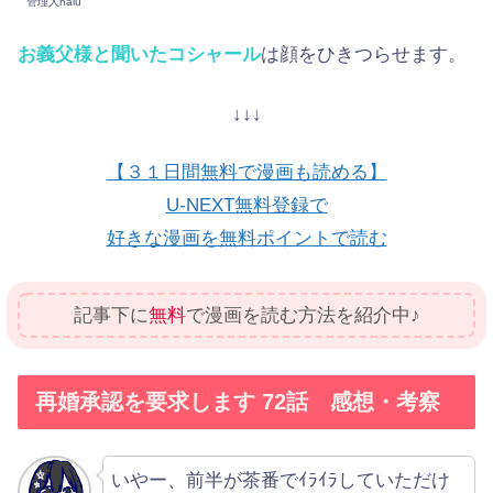
管理人halu
お義父様と聞いたコシャール
は顔をひきつらせます。
↓↓↓
【３１日間無料で漫画も読める】
U-NEXT無料登録で
好きな漫画を無料ポイントで読む
記事下に
無料
で漫画を読む方法を紹介中♪
再婚承認を要求します 72話 感想・考察
いやー、前半が茶番でｲﾗｲﾗしていただけ