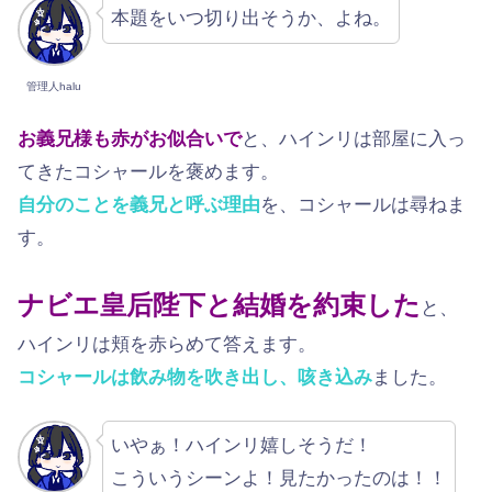
本題をいつ切り出そうか、よね。
管理人halu
お義兄様も赤がお似合いで
と、ハインリは部屋に入っ
てきたコシャールを褒めます。
自分のことを義兄と呼ぶ理由
を、コシャールは尋ねま
す。
ナビエ皇后陛下と結婚を約束した
と、
ハインリは頬を赤らめて答えます。
コシャールは飲み物を吹き出し、咳き込み
ました。
いやぁ！ハインリ嬉しそうだ！
こういうシーンよ！見たかったのは！！