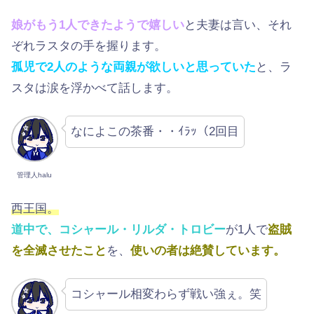
娘がもう1人できたようで嬉しい
と夫妻は言い、それ
ぞれラスタの手を握ります。
孤児で2人のような両親が欲しいと思っていた
と、ラ
スタは涙を浮かべて話します。
なによこの茶番・・ｲﾗｯ（2回目
管理人halu
西王国。
道中で、コシャール・リルダ・トロビー
が1人で
盗賊
を全滅させたこと
を、
使いの者は絶賛しています。
コシャール相変わらず戦い強ぇ。笑