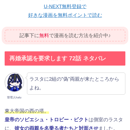
U-NEXT無料登録で
好きな漫画を無料ポイントで読む
記事下に
無料
で漫画を読む方法を紹介中♪
再婚承認を要求します 72話 ネタバレ
ラスタに2組の”偽”両親が来たところから
よね。
管理人halu
東大帝国の西の塔。
皇帝のソビエシュ・トロビー・ビクト
は側室のラスタ
に、
彼女の両親を名乗る者たちと対面させ
ました。