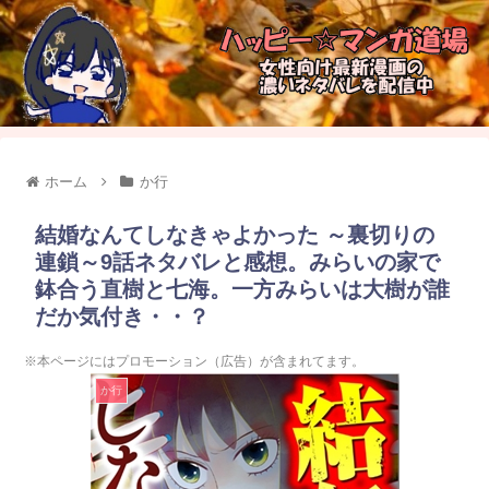
ホーム
か行
結婚なんてしなきゃよかった ～裏切りの
連鎖～9話ネタバレと感想。みらいの家で
鉢合う直樹と七海。一方みらいは大樹が誰
だか気付き・・？
※本ページにはプロモーション（広告）が含まれてます。
か行