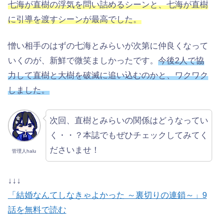
七海が直樹の浮気を問い詰めるシーンと、七海が直樹
に引導を渡すシーンが最高でした。
憎い相手のはずの七海とみらいが次第に仲良くなって
いくのが、新鮮で微笑ましかったです。
今後2人で協
力して直樹と大樹を破滅に追い込むのかと、ワクワク
しました。
次回、直樹とみらいの関係はどうなってい
く・・？本誌でもぜひチェックしてみてく
ださいませ！
管理人halu
↓↓↓
「結婚なんてしなきゃよかった ～裏切りの連鎖～」9
話を無料で読む