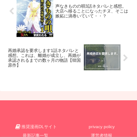
声なきものの唄3話ネタバレと感想。
大店へ移ることになったチヌ、そこは
嫉妬に渦巻いていて・・？
再婚承認を要求します1話ネタバレと
感想。これは、離婚が成立し、再婚が
承認されるまでの数ヶ月の物語【韓国
原作】
推奨漫画DLサイト
privacy policy
最新記事一覧
運営者情報