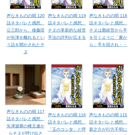
声なきものの唄 120
声なきものの唄 119
声なきものの唄 118
話ネタバレと感想。
話ネタバレと感想。
話ネタバレと感想。
公三郎から、後藤田
チヌの革新的な経営
チヌは廓経営から手
が矢津を離れるとい
手法の評判が広まる
を引くように「裏か
う話を聞かされたチ
ら」手を回され・・
ヌ
声なきものの唄 117
声なきものの唄 116
声なきものの唄 115
話ネタバレと感想。
話ネタバレと感想。
話ネタバレと感想。
矢津遊廓の楼主連か
「玉のコシ女」と呼
新之介が行方不明に
らチヌが呼び出さ