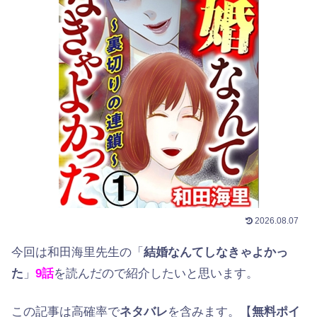
2026.08.07
今回は和田海里先生の「
結婚なんてしなきゃよかっ
た
」
9話
を読んだので紹介したいと思います。
この記事は高確率で
ネタバレ
を含みます。【
無料ポイ