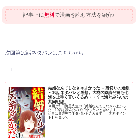
記事下に
無料
で漫画を読む方法を紹介♪
次回第10話ネタバレはこちらから
↓↓↓
結婚なんてしなきゃよかった ～裏切りの連鎖
～10話ネタバレと感想。大樹の陰謀発覚も七
海を上手く言いくるめ・・？七海とみらいの
共同戦線。
今回は和田海里先生の「結婚なんてしなきゃよかっ
た」10話を読んだので紹介したいと思います。 この
記事は高確率でネタバレを含みます。【無料ポイン
ト】を使って...