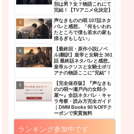
別は男？女？物語これにて
完結！【TVアニメ化決定】
声なきものの唄 107話ネタ
バレと感想。「何をいわれ
たところで僕も若水の家も
揺るぎもしない」
【最終回・原作小説(ノベ
ル)翻訳】皇帝と女騎士 361
話 最終話ネタバレと感想。
皇帝ルクソスと女騎士ポリ
アナの物語ここに"完結"！
【完全保存版】『声なきも
のの唄〜瀬戸内の女郎小
屋〜』全話ネタバレ・キャ
ラ考察・読み方完全ガイド
｜DMM Books 90％OFFク
ーポンで実質無料
ランキング参加中です