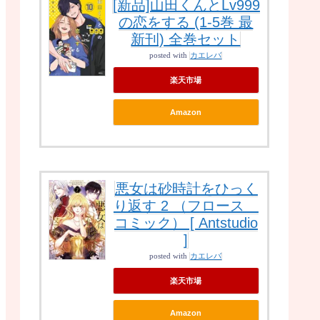
[新品]山田くんとLv999
の恋をする (1-5巻 最
新刊) 全巻セット
posted with
カエレバ
楽天市場
Amazon
悪女は砂時計をひっく
り返す 2 （フロース
コミック） [ Antstudio
]
posted with
カエレバ
楽天市場
Amazon