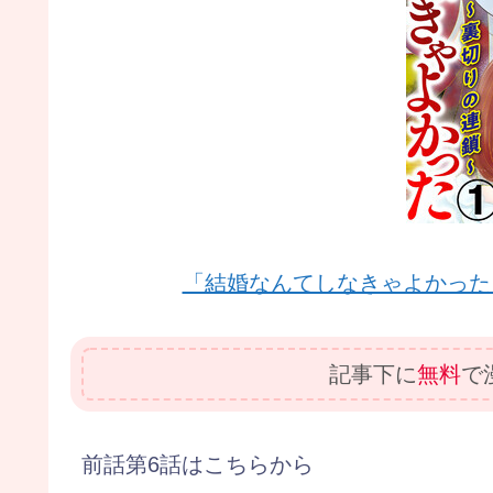
「結婚なんてしなきゃよかった
記事下に
無料
で
前話第6話はこちらから