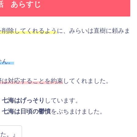
話 あらすじ
を削除してくれるよう
に、みらいは直樹に頼みま
せん。
野は対応することを約束
してくれました。
、
七海はげっそり
しています。
、
七海は日頃の鬱憤
をぶちまけました。
った。』