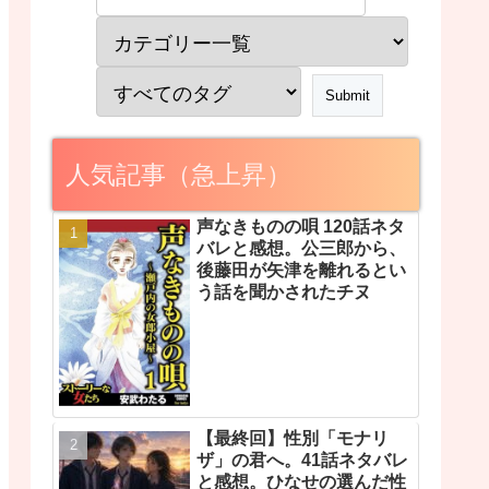
人気記事（急上昇）
声なきものの唄 120話ネタ
バレと感想。公三郎から、
後藤田が矢津を離れるとい
う話を聞かされたチヌ
【最終回】性別「モナリ
ザ」の君へ。41話ネタバレ
と感想。ひなせの選んだ性