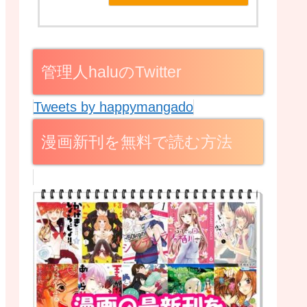
管理人haluのTwitter
Tweets by happymangado
漫画新刊を無料で読む方法