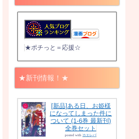
★ポチっと＝応援☆
★新刊情報！★
[新品]ある日、お姫様
になってしまった件に
ついて (1-6巻 最新刊)
全巻セット
posted with
カエレバ