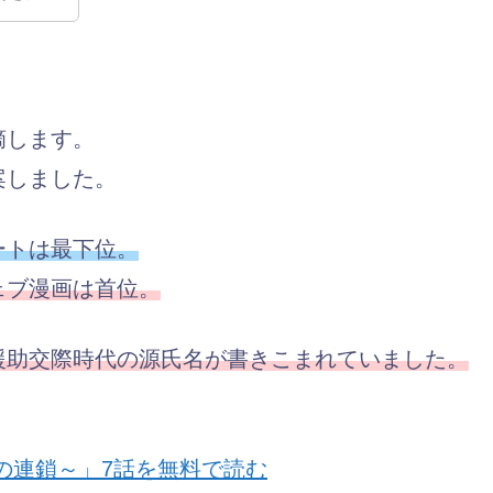
摘します。
案しました。
ートは最下位。
ェブ漫画は首位。
援助交際時代の源氏名が書きこまれていました。
の連鎖～」7話を無料で読む