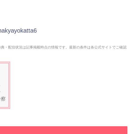
nakyayokatta6
特典・配信状況は記事掲載時点の情報です。最新の条件は各公式サイトでご確認
じ
レ
考察