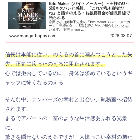
Bite Maker（バイトメーカー）～王様のΩ～
5話ネタバレと感想。「これで私も従者だ
ね」と話すのえる・お披露目会が信長目線で
語られる
今回は杉山美和子先生の「Bite Maker（バイトメーカ
ー）～王様のΩ～」5話を読んだので紹介したいと思
います。 管理人halu ...
www.manga-happy.com
2026.08.07
信長は本能に従い、のえるの首に噛みつこうとした矢
先、正気に戻ったのえるに阻止されます。
心では拒否しているのに、身体は求めているというギ
ャップに怖くなるのえる。
そんな中、ナンバーズの幸村と出会い、執務室へ招待
されます。
まるでアパートの一室のような生活感あふれる光景
に、
驚きを隠せないのえるですが、人懐っこい幸村の弟た