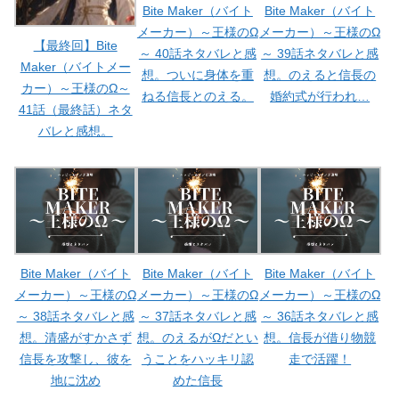
Bite Maker（バイト
Bite Maker（バイト
メーカー）～王様のΩ
メーカー）～王様のΩ
【最終回】Bite
～ 40話ネタバレと感
～ 39話ネタバレと感
Maker（バイトメー
想。ついに身体を重
想。のえると信長の
カー）～王様のΩ～
ねる信長とのえる。
婚約式が行われ…
41話（最終話）ネタ
バレと感想。
Bite Maker（バイト
Bite Maker（バイト
Bite Maker（バイト
メーカー）～王様のΩ
メーカー）～王様のΩ
メーカー）～王様のΩ
～ 38話ネタバレと感
～ 37話ネタバレと感
～ 36話ネタバレと感
想。清盛がすかさず
想。のえるがΩだとい
想。信長が借り物競
信長を攻撃し、彼を
うことをハッキリ認
走で活躍！
地に沈め
めた信長