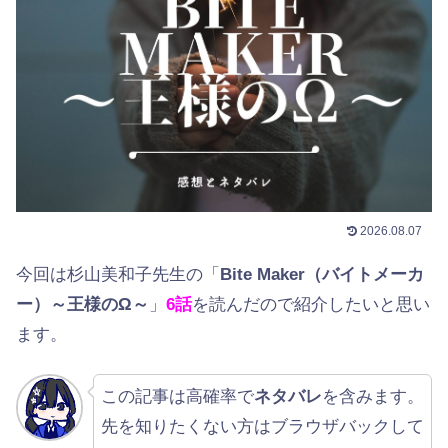
2026.08.07
今回は杉山美和子先生の「
Bite Maker（バイトメーカ
ー）～王様のΩ～
」
6話
を読んだので紹介したいと思い
ます。
この記事は高確率で
ネタバレ
を含みます。
先を知りたくない方はブラウザバックして