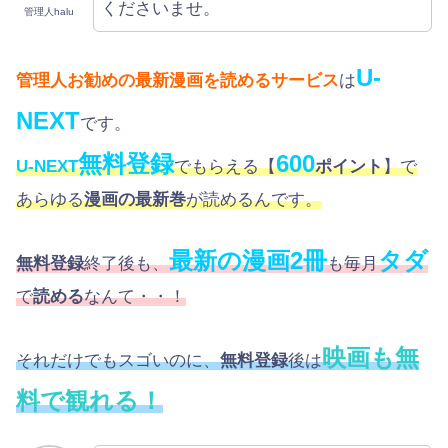
くださいませ。
管理人halu
U-
管理人お勧めの最新漫画を読めるサービス
は
NEXT
です。
無料登録
600
U-NEXT
でもらえる【
ポイント
】で
あらゆる
漫画の最新巻
が読めるんです。
最新の漫画2冊
タダ
無料登録
終了後も、
も毎月
で
読める
なんて・・！
映画も無
それだけでもスゴいのに、
無料登録
後は
料で観れる！