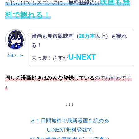
映画も無
それだけでもスゴいのに、
無料登録
後は
料で観れる！
漫画も見放題映画（
20万本
以上）も観れ
る！
U-NEXT
管理人halu
太っ腹！さすが
周りの
漫画好きはみんな登録している
のでお勧めです
♪
↓↓↓
３１日間無料で最新漫画も読める
U-NEXT無料登録で