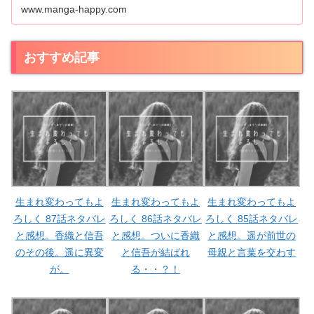
www.manga-happy.com
おすすめ記事
生まれ変わってもよ
生まれ変わってもよ
生まれ変わってもよ
ろしく 87話ネタバレ
ろしく 86話ネタバレ
ろしく 85話ネタバレ
と感想。香織と信吾
と感想。ついに香織
と感想。遥が前世の
のその後。遥に異変
と信吾が結ばれ
母親と言葉を交わす
が。
る・・？！