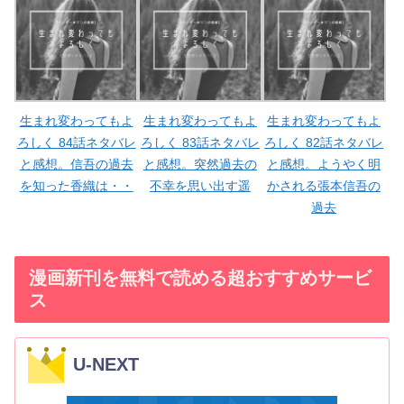
生まれ変わってもよ
生まれ変わってもよ
生まれ変わってもよ
ろしく 84話ネタバレ
ろしく 83話ネタバレ
ろしく 82話ネタバレ
と感想。信吾の過去
と感想。突然過去の
と感想。ようやく明
を知った香織は・・
不幸を思い出す遥
かされる張本信吾の
過去
漫画新刊を無料で読める超おすすめサービ
ス
U-NEXT