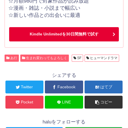
☆月額980円で対象作品が読み放題
☆漫画・雑誌・小説まで幅広い
☆新しい作品との出会いに最適
Kindle Unlimitedを30日間無料で試す
あ行
生まれ変わってもよろしく
SF
ヒューマンドラマ
シェアする
Twitter
Facebook
はてブ
Pocket
LINE
コピー
haluをフォローする