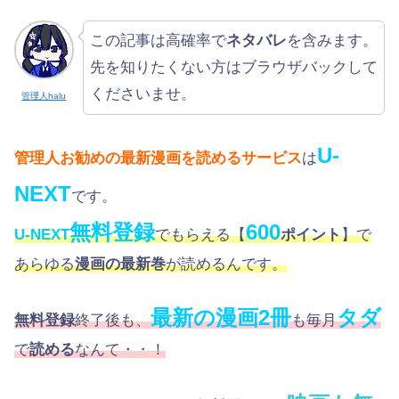
この記事は高確率で
ネタバレ
を含みます。
先を知りたくない方はブラウザバックして
くださいませ。
管理人halu
U-
管理人お勧めの最新漫画を読めるサービス
は
NEXT
です。
無料登録
600
U-NEXT
でもらえる【
ポイント
】で
あらゆる
漫画の最新巻
が読めるんです。
最新の漫画2冊
タダ
無料登録
終了後も、
も毎月
で
読める
なんて・・！