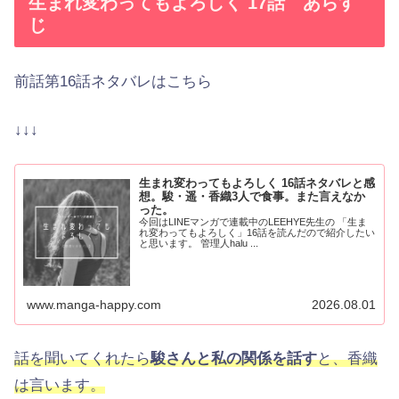
生まれ変わってもよろしく 17話 あらす
じ
前話第16話ネタバレはこちら
↓↓↓
生まれ変わってもよろしく 16話ネタバレと感
想。駿・遥・香織3人で食事。また言えなか
った。
今回はLINEマンガで連載中のLEEHYE先生の 「生ま
れ変わってもよろしく」16話を読んだので紹介したい
と思います。 管理人halu ...
www.manga-happy.com
2026.08.01
話を聞いてくれたら
駿さんと私の関係を話す
と、香織
は言います。