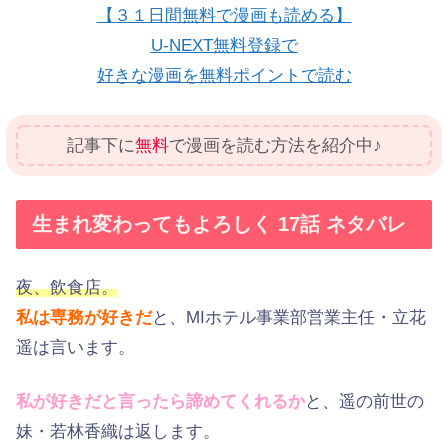
【３１日間無料で漫画も読める】
U-NEXT無料登録で
好きな漫画を無料ポイントで読む
記事下に
無料
で漫画を読む方法を紹介中♪
生まれ変わってもよろしく 17話 ネタバレ
夜、飲食店。
私は専務が好きだ
と、MIホテル事業部営業主任・立花
遥は言います。
私が好きだと言ったら諦めてくれるか
と、遥の前世の
妹・若林香織は返します。