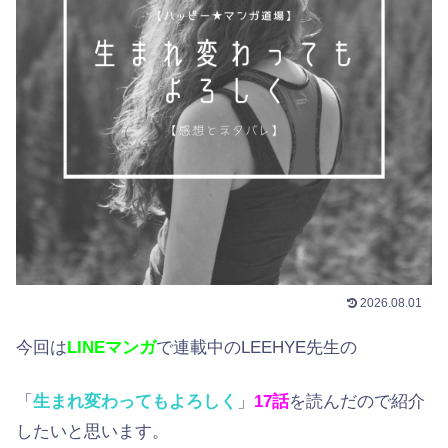
2026.08.01
今回は
LINEマンガ
で連載中のLEEHYE先生の
「
生まれ変わってもよろしく
」
17
話
を読んだので紹介
したいと思います。