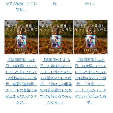
シアの物語、ここに
福。
か？』
完結。
【韓国原作】ある
【韓国原作】ある
【韓国原作】ある
日、お姫様になって
日、お姫様になって
日、お姫様になって
しまった件について
しまった件について
しまった件について
122話ネタバレと感
121話ネタバレと感
120話ネタバレと感
想。戴冠式直前回。
想。『俺はこの世界
想。『今度…デー
クロードの言葉に涙
でお前が望むものを
ト…しよっか？』ア
が止まらないアタナ
すべて与えるつもり
タナシアが伝えた相
シア。
だから。』
手。