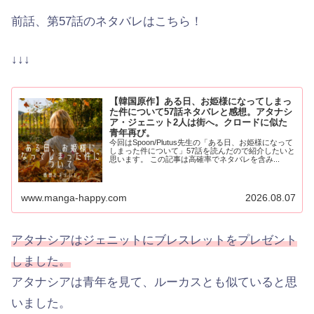
前話、第57話のネタバレはこちら！
↓↓↓
【韓国原作】ある日、お姫様になってしまっ
た件について57話ネタバレと感想。アタナシ
ア・ジェニット2人は街へ。クロードに似た
青年再び。
今回はSpoon/Plutus先生の「ある日、お姫様になって
しまった件について」57話を読んだので紹介したいと
思います。 この記事は高確率でネタバレを含み...
www.manga-happy.com
2026.08.07
アタナシアはジェニットにブレスレットをプレゼント
しました。
アタナシアは青年を見て、ルーカスとも似ていると思
いました。