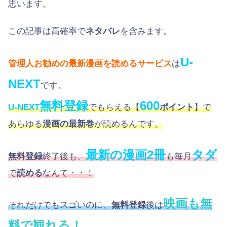
思います。
この記事は高確率で
ネタバレ
を含みます。
U-
管理人お勧めの最新漫画を読めるサービス
は
NEXT
です。
無料登録
600
U-NEXT
でもらえる【
ポイント
】で
あらゆる
漫画の最新巻
が読めるんです。
最新の漫画2冊
タダ
無料登録
終了後も、
も毎月
で
読める
なんて・・！
映画も無
それだけでもスゴいのに、
無料登録
後は
料で観れる！