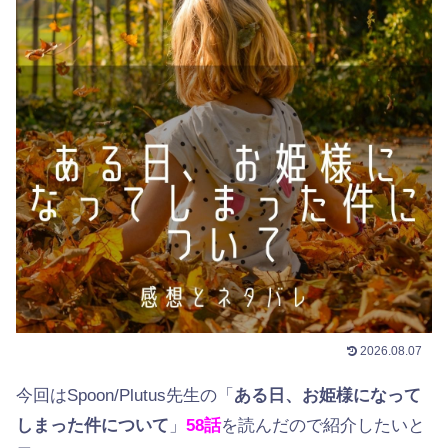
2026.08.07
今回はSpoon/Plutus先生の「
ある日、お姫様になって
しまった件について
」
58
話
を読んだので紹介したいと