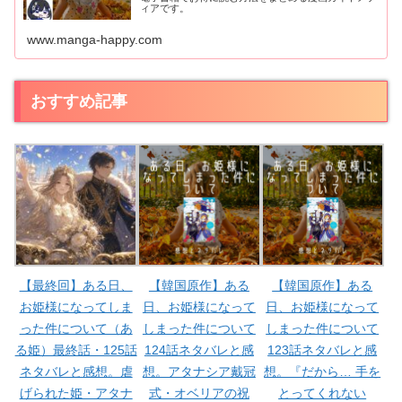
ィアです。
www.manga-happy.com
おすすめ記事
【最終回】ある日、
【韓国原作】ある
【韓国原作】ある
お姫様になってしま
日、お姫様になって
日、お姫様になって
った件について（あ
しまった件について
しまった件について
る姫）最終話・125話
124話ネタバレと感
123話ネタバレと感
ネタバレと感想。虐
想。アタナシア戴冠
想。『だから… 手を
げられた姫・アタナ
式・オベリアの祝
とってくれない