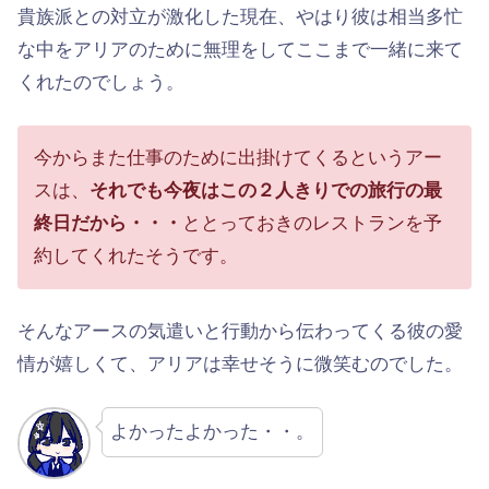
貴族派との対立が激化した現在、やはり彼は相当多忙
な中をアリアのために無理をしてここまで一緒に来て
くれたのでしょう。
今からまた仕事のために出掛けてくるというアー
スは、
それでも今夜はこの２人きりでの旅行の最
終日だから・・・
ととっておきのレストランを予
約してくれたそうです。
そんなアースの気遣いと行動から伝わってくる彼の愛
情が嬉しくて、アリアは幸せそうに微笑むのでした。
よかったよかった・・。