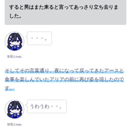
すると男はまた来ると言ってあっさり立ち去りま
した。
・・・。
管理人halu
そしてその言葉通り、夜になって戻ってきたアースと
食事を楽しんでいたアリアの前に再び姿を現したので
す。
うわうわ・・。
管理人halu