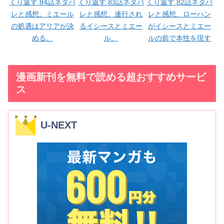
くり返す 84話ネタバ
くり返す 83話ネタバ
くり返す 82話ネタバ
レと感想。ミエール
レと感想。連行され
レと感想。ローハン
の処遇はアリアが決
るイシースとミエー
がイシースとミエー
める。
ル。
ルの前で本性を現す
漫画新刊を無料で読める超おすすめサービ
ス
U-NEXT