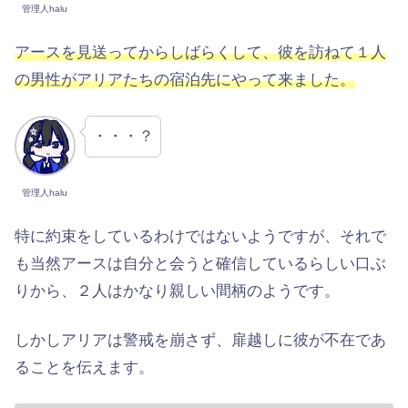
管理人halu
アースを見送ってからしばらくして、彼を訪ねて１人
の男性がアリアたちの宿泊先にやって来ました。
・・・？
管理人halu
特に約束をしているわけではないようですが、それで
も当然アースは自分と会うと確信しているらしい口ぶ
りから、２人はかなり親しい間柄のようです。
しかしアリアは警戒を崩さず、扉越しに彼が不在であ
ることを伝えます。