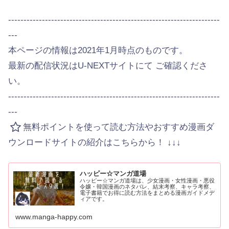
---------------------------------------------------------------------
---
本ページの情報は2021年1月時点のものです。
最新の配信状況はU-NEXTサイトにて ご確認くださ
い。
---------------------------------------------------------------------
---
無料ポイントを使って読む方法やおすすめ漫画ダ
ウンロードサイトの紹介はこちらから！ ↓↓↓
ハッピー☆マンガ道場
ハッピー☆マンガ道場は、少女漫画・女性漫画・悪役
令嬢・韓国漫画のネタバレ、結末考察、キャラ考察、
電子書籍でお得に読む方法をまとめる漫画ガイドメデ
ィアです。
www.manga-happy.com