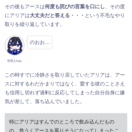
その後もアースは
何度も詫びの言葉を口にし
、その度
にアリアは
大丈夫だと答える・・・
という不毛なやり
取りを繰り返しています。
のおお…
管理人halu
この時すでに冷静さを取り戻していたアリアは、アー
スに対するわだかまりではなく、愛する彼のことさえ
も信用し切れず過剰に反応してしまった自分自身に嫌
気が差して、落ち込んでいました。
特にアリアはすんでのところで飲み込んだもの
の、危うくアースを罵りそうになってしまったこ