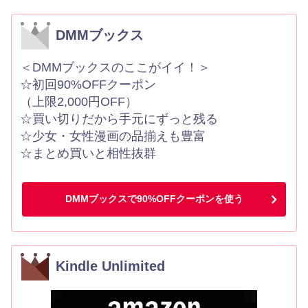
DMMブックス
＜DMMブックスのここがイイ！＞
☆初回90%OFFクーポン
（上限2,000円OFF）
☆買い切りだから手元にずっと残る
☆少女・女性漫画の品揃えも豊富
☆まとめ買いと相性抜群
DMMブックスで90%OFFクーポンを使う
Kindle Unlimited