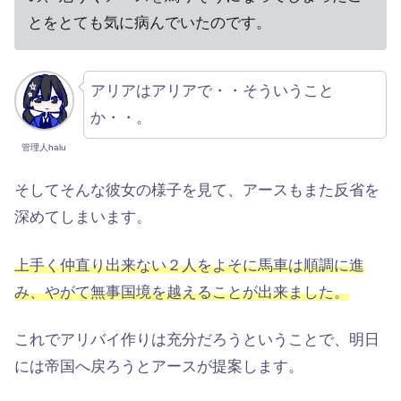
とをとても気に病んでいたのです。
アリアはアリアで・・そういうこと
か・・。
管理人halu
そしてそんな彼女の様子を見て、アースもまた反省を
深めてしまいます。
上手く仲直り出来ない２人をよそに馬車は順調に進
み、やがて無事国境を越えることが出来ました。
これでアリバイ作りは充分だろうということで、明日
には帝国へ戻ろうとアースが提案します。