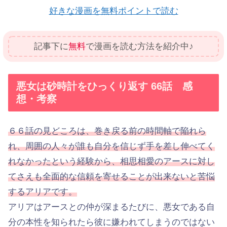
好きな漫画を無料ポイントで読む
記事下に
無料
で漫画を読む方法を紹介中♪
悪女は砂時計をひっくり返す 66話 感
想・考察
６６話の見どころは、巻き戻る前の時間軸で陥れら
れ、周囲の人々が誰も自分を信じず手を差し伸べてく
れなかったという経験から、相思相愛のアースに対し
てさえも全面的な信頼を寄せることが出来ないと苦悩
するアリアです。
アリアはアースとの仲が深まるたびに、悪女である自
分の本性を知られたら彼に嫌われてしまうのではない