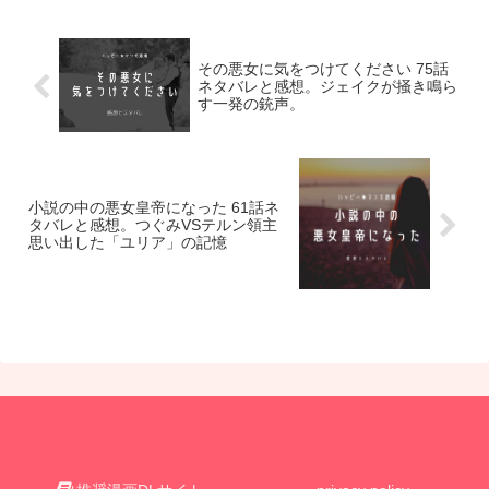
その悪女に気をつけてください 75話
ネタバレと感想。ジェイクが掻き鳴ら
す一発の銃声。
小説の中の悪女皇帝になった 61話ネ
タバレと感想。つぐみVSテルン領主
思い出した「ユリア」の記憶