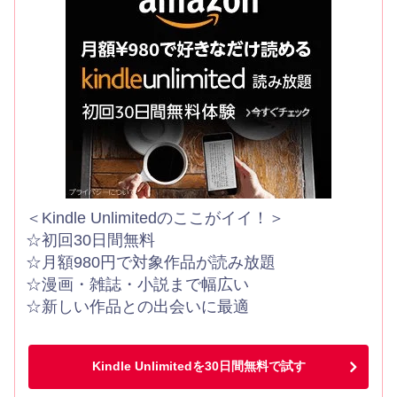
＜Kindle Unlimitedのここがイイ！＞
☆初回30日間無料
☆月額980円で対象作品が読み放題
☆漫画・雑誌・小説まで幅広い
☆新しい作品との出会いに最適
Kindle Unlimitedを30日間無料で試す