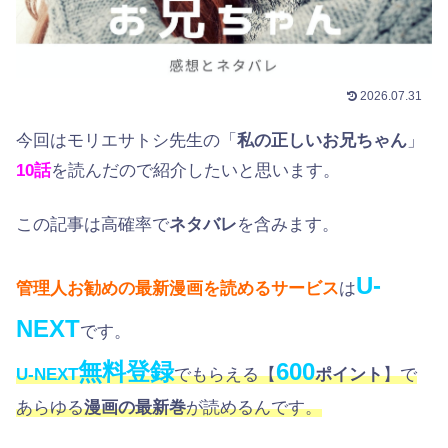
2026.07.31
今回はモリエサトシ先生の「
私の正しいお兄ちゃん
」
10
話
を読んだので紹介したいと思います。
この記事は高確率で
ネタバレ
を含みます。
U-
管理人お勧めの最新漫画を読めるサービス
は
NEXT
です。
無料登録
600
U-NEXT
でもらえる【
ポイント
】で
あらゆる
漫画の最新巻
が読めるんです。