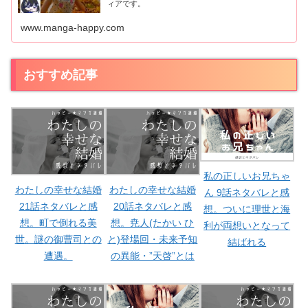
ィアです。
www.manga-happy.com
おすすめ記事
私の正しいお兄ちゃ
わたしの幸せな結婚
わたしの幸せな結婚
ん 9話ネタバレと感
21話ネタバレと感
20話ネタバレと感
想。ついに理世と海
想。町で倒れる美
想。尭人(たかい ひ
利が両想いとなって
世。謎の御曹司との
と)登場回・未来予知
結ばれる
遭遇。
の異能・”天啓”とは