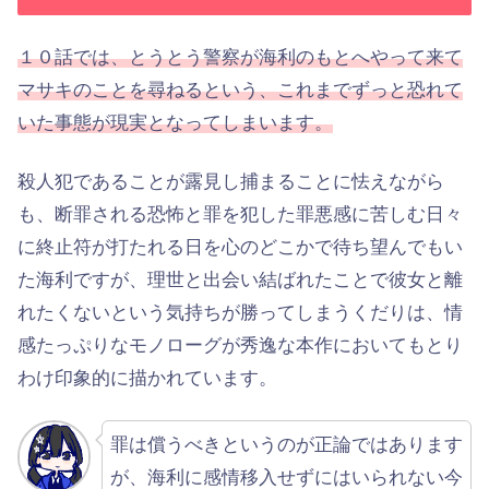
１０話では、とうとう警察が海利のもとへやって来て
マサキのことを尋ねるという、これまでずっと恐れて
いた事態が現実となってしまいます。
殺人犯であることが露見し捕まることに怯えながら
も、断罪される恐怖と罪を犯した罪悪感に苦しむ日々
に終止符が打たれる日を心のどこかで待ち望んでもい
た海利ですが、理世と出会い結ばれたことで彼女と離
れたくないという気持ちが勝ってしまうくだりは、情
感たっぷりなモノローグが秀逸な本作においてもとり
わけ印象的に描かれています。
罪は償うべきというのが正論ではあります
が、海利に感情移入せずにはいられない今