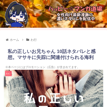
ホーム
わ行
私の正しいお兄ちゃん 10話ネタバレと感
想。マサキに失踪に関連付けられる海利
※本ページにはプロモーション（広告）が含まれてます。
わ行