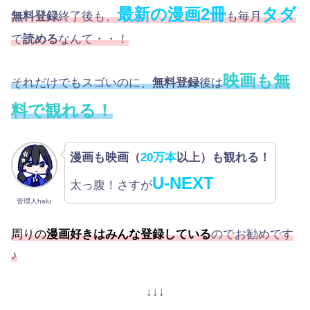
最新の漫画2冊
タダ
無料登録
終了後も、
も毎月
で
読める
なんて・・！
映画も無
それだけでもスゴいのに、
無料登録
後は
料で観れる！
漫画も映画（
20万本
以上）も観れる！
U-NEXT
太っ腹！さすが
管理人halu
周りの
漫画好きはみんな登録している
のでお勧めです
♪
↓↓↓