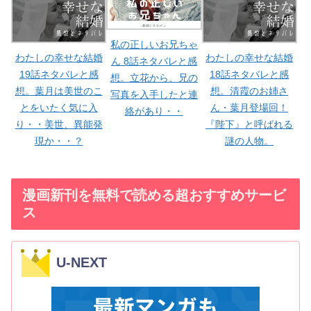
私の正しいお兄ちゃ
わたしの幸せな結婚
わたしの幸せな結婚
ん 8話ネタバレと感
19話ネタバレと感
18話ネタバレと感
想。立花から、兄の
想。葉月は美世のこ
想。清霞のお姉さ
写真を入手したと連
とをいたく気に入
ん・葉月登場回！
絡があり・・
り・・美世、異能発
『陛下』と呼ばれる
現か・・？
謎の人物。
漫画新刊を無料で読める超おすすめサービ
ス
U-NEXT