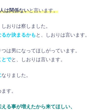
2人は関係ない
と言います。
、しおりは察しました。
なるか決まるかも
と、しおりは言います。
りつは男になってほしがっています。
ことで
と、しおりは言います。
に
なりました。
めます。
伝える事が増えたから来てほしい、