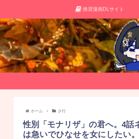
推奨漫画DLサイト
ホーム
さ行
性別「モナリザ」の君へ。4話
は急いでひなせを女にしたい