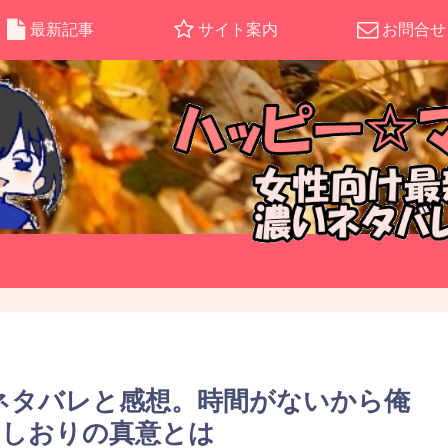
最新記事
サイト案内
お問合せ
ネタバレと感想。時間がないから俺
。しおりの真意とは