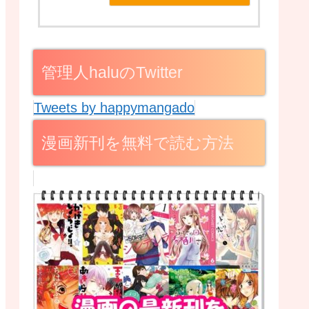
管理人haluのTwitter
Tweets by happymangado
漫画新刊を無料で読む方法