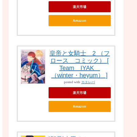
楽天市場
Amazon
皇帝と女騎士 2 （フ
ロース コミック） [
Team IYAK
（winter・heyum） ]
posted with
カエレバ
楽天市場
Amazon