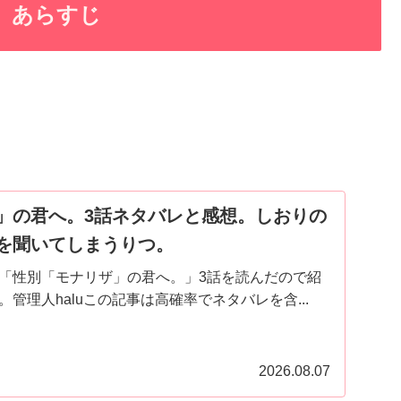
 あらすじ
」の君へ。3話ネタバレと感想。しおりの
を聞いてしまうりつ。
「性別「モナリザ」の君へ。」3話を読んだので紹
管理人haluこの記事は高確率でネタバレを含...
2026.08.07