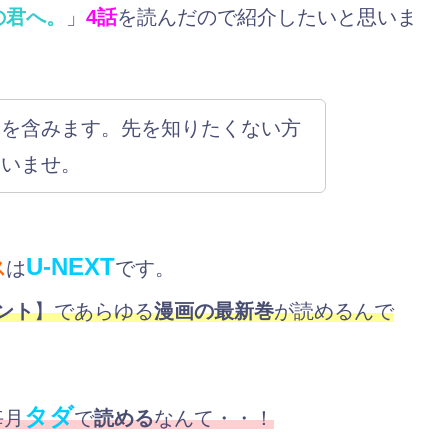
の君へ。
」
4
話
を読んだので紹介したいと思いま
レ
を含みます。先を知りたくない方
さいませ。
U-NEXT
ス
は
です。
ント
】であらゆる
漫画の最新巻
が読めるんで
タダ
毎月
で
読める
なんて・・！