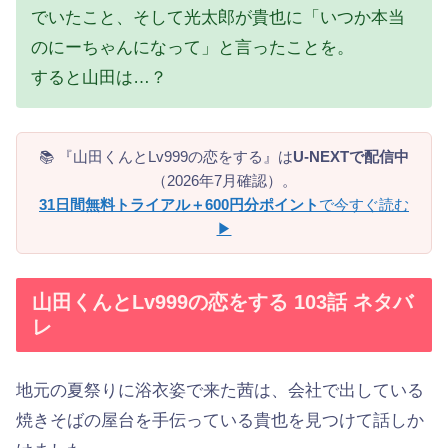
でいたこと、そして光太郎が貴也に「いつか本当
のにーちゃんになって」と言ったことを。
すると山田は…？
📚 『山田くんとLv999の恋をする』は
U-NEXTで配信中
（2026年7月確認）。
31日間無料トライアル＋600円分ポイント
で今すぐ読む
▶
山田くんとLv999の恋をする 103話 ネタバ
レ
地元の夏祭りに浴衣姿で来た茜は、会社で出している
焼きそばの屋台を手伝っている貴也を見つけて話しか