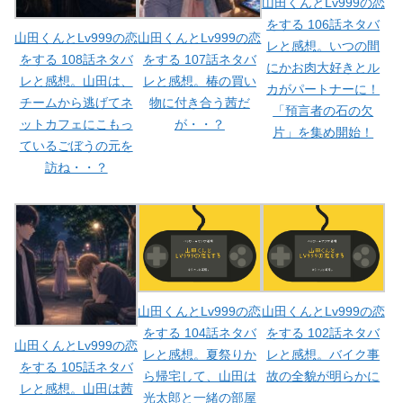
山田くんとLv999の恋
をする 106話ネタバ
山田くんとLv999の恋
山田くんとLv999の恋
レと感想。いつの間
をする 108話ネタバ
をする 107話ネタバ
にかお肉大好きとル
レと感想。山田は、
レと感想。椿の買い
カがパートナーに！
チームから逃げてネ
物に付き合う茜だ
「預言者の石の欠
ットカフェにこもっ
が・・？
片」を集め開始！
ているごぼうの元を
訪ね・・？
山田くんとLv999の恋
山田くんとLv999の恋
をする 104話ネタバ
をする 102話ネタバ
山田くんとLv999の恋
レと感想。夏祭りか
レと感想。バイク事
をする 105話ネタバ
ら帰宅して、山田は
故の全貌が明らかに
レと感想。山田は茜
光太郎と一緒の部屋