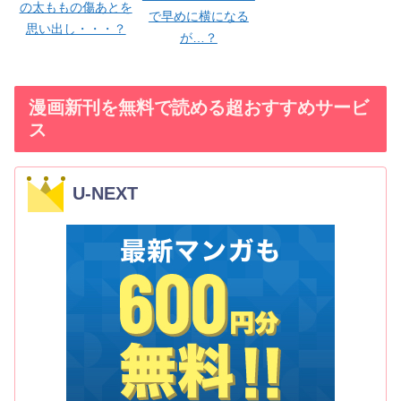
の太ももの傷あとを
で早めに横になる
思い出し・・・？
が…？
漫画新刊を無料で読める超おすすめサービ
ス
U-NEXT