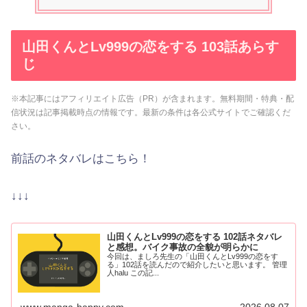
山田くんとLv999の恋をする 103話あらす
じ
※本記事にはアフィリエイト広告（PR）が含まれます。無料期間・特典・配
信状況は記事掲載時点の情報です。最新の条件は各公式サイトでご確認くだ
さい。
前話のネタバレはこちら！
↓↓↓
山田くんとLv999の恋をする 102話ネタバレ
と感想。バイク事故の全貌が明らかに
今回は、ましろ先生の「山田くんとLv999の恋をす
る」102話を読んだので紹介したいと思います。 管理
人halu この記...
www.manga-happy.com
2026.08.07