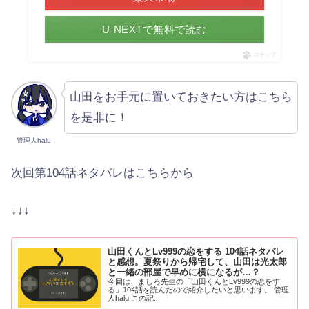
U-NEXTで無料で読む
ポチップ
山田をお手元に置いておきたい方はこちら
を是非に！
管理人halu
次回第104話ネタバレはこちらから
↓↓↓
山田くんとLv999の恋をする 104話ネタバレ
と感想。夏祭りから帰宅して、山田は光太郎
と一緒の部屋で早めに横になるが…？
今回は、ましろ先生の「山田くんとLv999の恋をす
る」104話を読んだので紹介したいと思います。 管理
人halu この記...