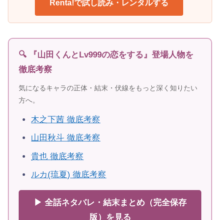
Renta!で試し読み・レンタルする
🔍 『山田くんとLv999の恋をする』登場人物を
徹底考察
気になるキャラの正体・結末・伏線をもっと深く知りたい
方へ。
木之下茜 徹底考察
山田秋斗 徹底考察
貴也 徹底考察
ルカ(琉夏) 徹底考察
▶ 全話ネタバレ・結末まとめ（完全保存
版）を見る