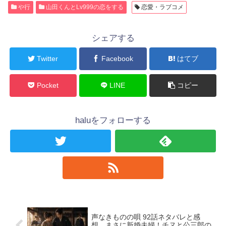
や行
山田くんとLv999の恋をする
恋愛・ラブコメ
シェアする
Twitter
Facebook
はてブ
Pocket
LINE
コピー
haluをフォローする
声なきものの唄 92話ネタバレと感
想。まさに新婚夫婦！チヌと公三郎の