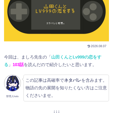
2026.08.07
今回は、ましろ先生の「
山田くんとLv999の恋をす
る
」
103
話
を読んだので紹介したいと思います。
この記事は高確率で
ネタバレ
を含みます。
物語の先の展開を知りたくない方はご注意
くださいませ。
管理人halu
↓↓↓