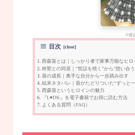
©渡
目次
西森葵とは｜しっかり者で家事万能なヒロ
柊聖との同居｜“世話を焼く”から“想い合う
葵の成長｜奥手な自分から一歩踏み出す
結末ネタバレ｜葵がたどりついた“ずっと一
西森葵というヒロインの魅力
『L♥DK』を電子書籍でお得に読む方法
よくある質問（FAQ）