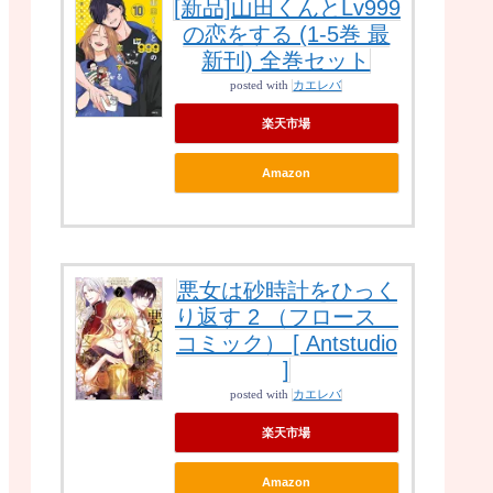
[新品]山田くんとLv999
の恋をする (1-5巻 最
新刊) 全巻セット
posted with
カエレバ
楽天市場
Amazon
悪女は砂時計をひっく
り返す 2 （フロース
コミック） [ Antstudio
]
posted with
カエレバ
楽天市場
Amazon