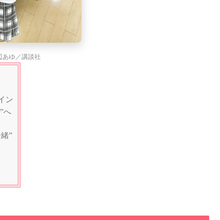
辺あゆ／講談社
イン
”へ
緒”