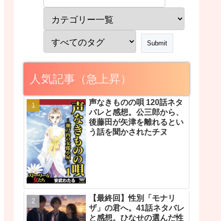
人気記事（急上昇）
声なきものの唄 120話ネタ
バレと感想。公三郎から、
後藤田が矢津を離れるとい
う話を聞かされたチヌ
【最終回】性別「モナリ
ザ」の君へ。41話ネタバレ
と感想。ひなせの選んだ性