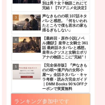
別は男？女？物語これにて
完結！【TVアニメ化決定】
声なきものの唄 107話ネタ
バレと感想。「何をいわれ
たところで僕も若水の家も
揺るぎもしない」
【最終回・原作小説(ノベ
ル)翻訳】皇帝と女騎士 361
話 最終話ネタバレと感想。
皇帝ルクソスと女騎士ポリ
アナの物語ここに"完結"！
【完全保存版】『声なきも
のの唄〜瀬戸内の女郎小
屋〜』全話ネタバレ・キャ
ラ考察・読み方完全ガイド
｜DMM Books 90％OFFク
ーポンで実質無料
ランキング参加中です