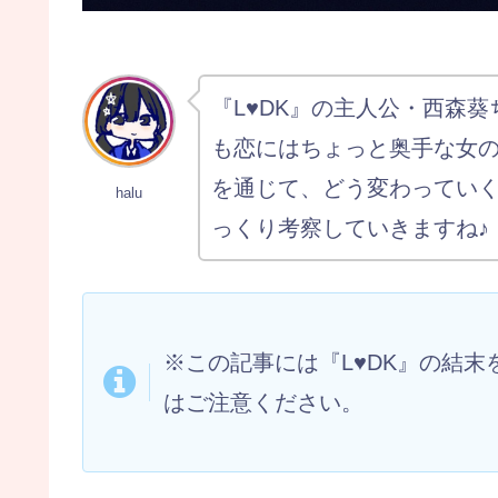
『L♥DK』の主人公・西森
も恋にはちょっと奥手な女
を通じて、どう変わってい
halu
っくり考察していきますね♪
※この記事には『L♥DK』の結
はご注意ください。