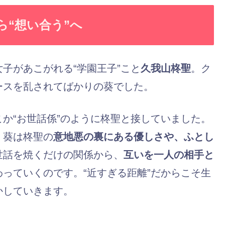
ら“想い合う”へ
子があこがれる“学園王子”こと
久我山柊聖
。ク
ースを乱されてばかりの葵でした。
か“お世話係”のように柊聖と接していました。
、葵は柊聖の
意地悪の裏にある優しさや、ふとし
世話を焼くだけの関係から、
互いを一人の相手と
っていくのです。“近すぎる距離”だからこそ生
かしていきます。