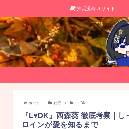
推奨漫画DLサイト
ホーム
わ行
L・DK
『L♥DK』西森葵 徹底考察｜
ロインが愛を知るまで