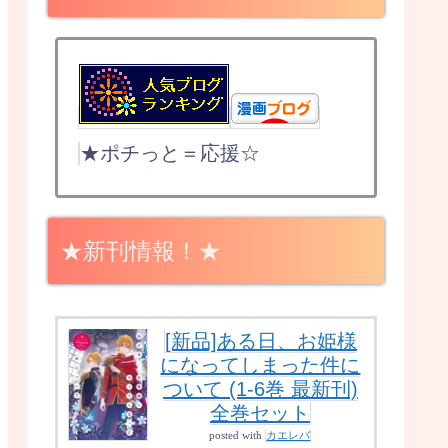
★ポチっと＝応援☆
★新刊情報！★
[新品]ある日、お姫様
になってしまった件に
ついて (1-6巻 最新刊)
全巻セット
posted with
カエレバ