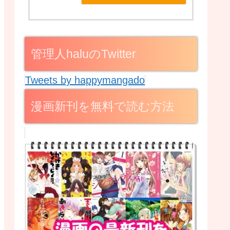
管理人haluのTwitter
Tweets by happymangado
漫画新刊を無料で読む方法