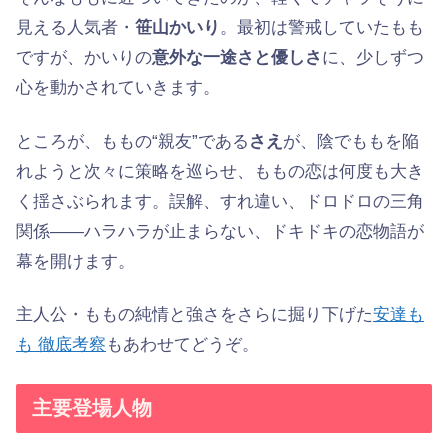
見える人気者・
笹山かいり
。最初は警戒していたもも
ですが、かいりの
意外な一途さと優しさ
に、少しずつ
心を動かされていきます。
ところが、ももの“親友”である
さえ
が、陰でももを陥
れようと次々に策略を巡らせ、ももの恋は何度も大き
く揺さぶられます。誤解、すれ違い、ドロドロの三角
関係——ハラハラが止まらない、ドキドキの恋物語が
幕を開けます。
主人公・ももの純情と強さをさらに掘り下げた
安達も
も 徹底考察
もあわせてどうぞ。
主要登場人物