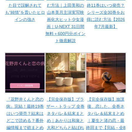
た目で誤解されて
む方法｜上田美和の
終11巻はいつ発売？
も“純情”を貫いたヒロ
山本美月主演実写映
シリーズ全30巻をお
インの強さ
画化大ヒット少女漫
得に読む方法【2026
画｜U-NEXT 31日間
年7月最新】
無料＋600円分ポイン
ト徹底解説
『花野井くんと恋の
【完全保存版】ブラ
【完全保存版】放課
病』完結！最終19巻
ザー・トラップ 全巻
後、恋した。全巻ネ
はいつ発売？結末は
ネタバレ＆結末まと
タバレ＆結末まとめ
どこで読める？番外
め｜あかりは和泉と
｜夏生と渚の恋・最
編情報まで総まとめ
大和どちらと結ばれ
終回まで【完結・全8