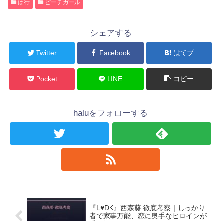
は行
ピーチガール
シェアする
Twitter
Facebook
はてブ
Pocket
LINE
コピー
haluをフォローする
『L♥DK』西森葵 徹底考察｜しっかり
者で家事万能、恋に奥手なヒロインが