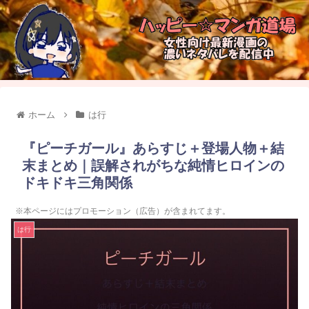
ホーム
は行
『ピーチガール』あらすじ＋登場人物＋結
末まとめ｜誤解されがちな純情ヒロインの
ドキドキ三角関係
※本ページにはプロモーション（広告）が含まれてます。
は行