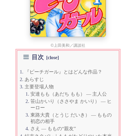
©上田美和／講談社
目次
『ピーチガール』とはどんな作品？
あらすじ
主要登場人物
安達もも（あだち もも） — 主人公
笹山かいり（ささやま かいり） — ヒ
ーロー
東路大貴（とうじ だいき） — ももの
初恋の相手
さえ — ももの“親友”