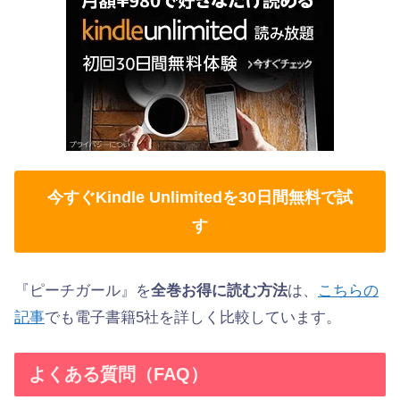
今すぐKindle Unlimitedを30日間無料で試
す
『ピーチガール』を
全巻お得に読む方法
は、
こちらの
記事
でも電子書籍5社を詳しく比較しています。
よくある質問（FAQ）