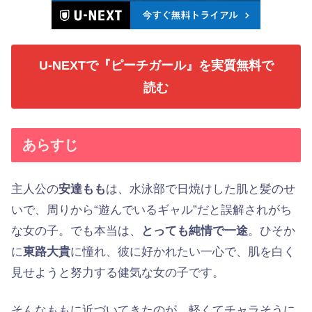
U-NEXTで『ピーチガール』を実質無料で
読む
あらすじ
主人公の
安達もも
は、水泳部で日焼けした肌と髪のせ
いで、周りから“遊んでいるギャル”だと誤解されがち
な女の子。でも本当は、
とっても純情で一途
。ひそか
に
東路大貴
に憧れ、彼に好かれたい一心で、肌を白く
見せようと努力する健気な女の子です。
そんなももに近づいてきたのが、軽くてチャラそうに