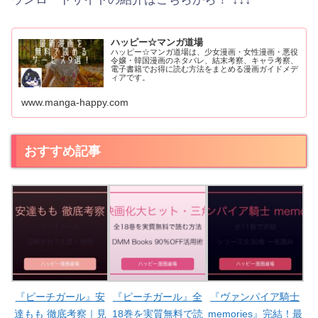
ハッピー☆マンガ道場
ハッピー☆マンガ道場は、少女漫画・女性漫画・悪役
令嬢・韓国漫画のネタバレ、結末考察、キャラ考察、
電子書籍でお得に読む方法をまとめる漫画ガイドメデ
ィアです。
www.manga-happy.com
おすすめ記事
『ピーチガール』安
『ピーチガール』全
『ヴァンパイア騎士
達もも 徹底考察｜見
18巻を実質無料で読
memories』完結！最