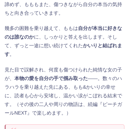
諦めず、もももまた、傷つきながら自分の本当の気持
ちと向き合っていきます。
幾多の困難を乗り越えて、ももは
自分が本当に好きな
のは誰なのか
に、しっかりと答えを出します。そし
て、ずっと一途に想い続けてくれた
かいりと結ばれま
す
。
見た目で誤解され、何度も傷つけられた純情な女の子
が、
本物の愛を自分の手で掴み取った
——。数々のハ
ラハラを乗り越えた先にある、もも&かいりの幸せ
に、読者も心から安堵し、温かい涙がこぼれる結末で
す。（その後の二人や周りの物語は、続編『ピーチガ
ールNEXT』で楽しめます。）