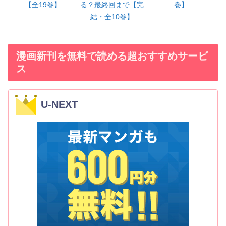
【全19巻】
る？最終回まで【完
巻】
結・全10巻】
漫画新刊を無料で読める超おすすめサービ
ス
U-NEXT