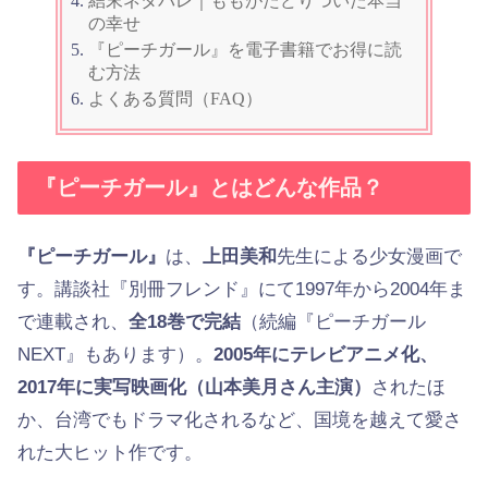
結末ネタバレ｜ももがたどりついた本当
の幸せ
『ピーチガール』を電子書籍でお得に読
む方法
よくある質問（FAQ）
『ピーチガール』とはどんな作品？
『ピーチガール』
は、
上田美和
先生による少女漫画で
す。講談社『別冊フレンド』にて1997年から2004年ま
で連載され、
全18巻で完結
（続編『ピーチガール
NEXT』もあります）。
2005年にテレビアニメ化、
2017年に実写映画化（山本美月さん主演）
されたほ
か、台湾でもドラマ化されるなど、国境を越えて愛さ
れた大ヒット作です。