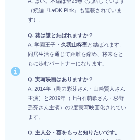
A. はい。本編は全25巻で完結しています
（続編『L♥DK Pink』も連載されていま
す）。
Q. 葵は誰と結ばれますか？
A. 学園王子・
久我山柊聖
と結ばれます。
同居生活を通じて距離を縮め、将来をと
もに歩むパートナーになります。
Q. 実写映画はありますか？
A. 2014年（剛力彩芽さん・山﨑賢人さん
主演）と2019年（上白石萌歌さん・杉野
遥亮さん主演）の2度実写映画化されてい
ます。
Q. 主人公・葵をもっと知りたいです。