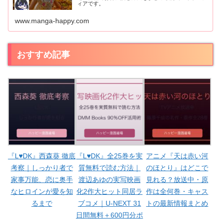
ィアです。
www.manga-happy.com
おすすめ記事
『L♥DK』西森葵 徹底
『L♥DK』全25巻を実
アニメ『天は赤い河
考察｜しっかり者で
質無料で読む方法｜
のほとり』はどこで
家事万能、恋に奥手
渡辺あゆの実写映画
見れる？放送中・原
なヒロインが愛を知
化2作大ヒット同居ラ
作は全何巻・キャス
るまで
ブコメ｜U-NEXT 31
トの最新情報まとめ
日間無料＋600円分ポ