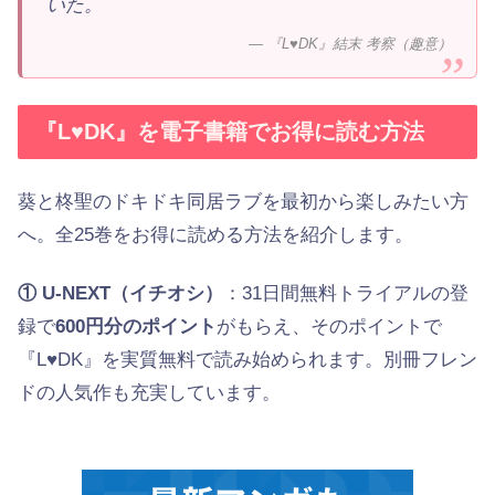
いた。
— 『L♥DK』結末 考察（趣意）
『L♥DK』を電子書籍でお得に読む方法
葵と柊聖のドキドキ同居ラブを最初から楽しみたい方
へ。全25巻をお得に読める方法を紹介します。
① U-NEXT（イチオシ）
：31日間無料トライアルの登
録で
600円分のポイント
がもらえ、そのポイントで
『L♥DK』を実質無料で読み始められます。別冊フレン
ドの人気作も充実しています。