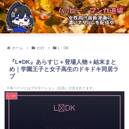
ホーム
わ行
L・DK
『L♥DK』あらすじ＋登場人物＋結末まと
め｜学園王子と女子高生のドキドキ同居ラ
ブ
※本ページにはプロモーション（広告）が含まれてます。
L・DK