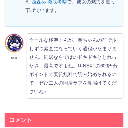
A.
西森葵 徹底考察
で、彼女の魅力を掘り
下げています。
クールな柊聖くんが、葵ちゃんの前で少
しずつ素直になっていく過程がたまりま
せん。同居ならではのドキドキとじれっ
halu
たさ、最高ですよね。U-NEXTの600円分
ポイントで実質無料で読み始められるの
で、ぜひ二人の同居ラブを見届けてくだ
さいね♪
コメント