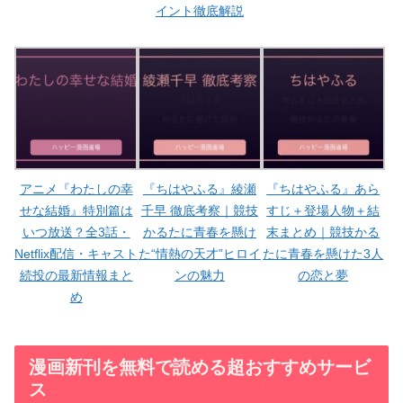
イント徹底解説
アニメ『わたしの幸
『ちはやふる』綾瀬
『ちはやふる』あら
せな結婚』特別篇は
千早 徹底考察｜競技
すじ＋登場人物＋結
いつ放送？全3話・
かるたに青春を懸け
末まとめ｜競技かる
Netflix配信・キャスト
た“情熱の天才”ヒロイ
たに青春を懸けた3人
続投の最新情報まと
ンの魅力
の恋と夢
め
漫画新刊を無料で読める超おすすめサービ
ス