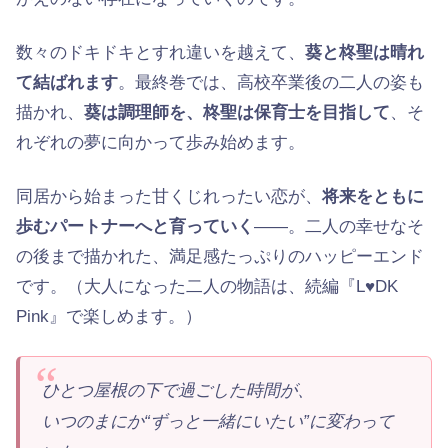
数々のドキドキとすれ違いを越えて、
葵と柊聖は晴れ
て結ばれます
。最終巻では、高校卒業後の二人の姿も
描かれ、
葵は調理師を、柊聖は保育士を目指して
、そ
れぞれの夢に向かって歩み始めます。
同居から始まった甘くじれったい恋が、
将来をともに
歩むパートナーへと育っていく
——。二人の幸せなそ
の後まで描かれた、満足感たっぷりのハッピーエンド
です。（大人になった二人の物語は、続編『L♥DK
Pink』で楽しめます。）
ひとつ屋根の下で過ごした時間が、
いつのまにか“ずっと一緒にいたい”に変わって