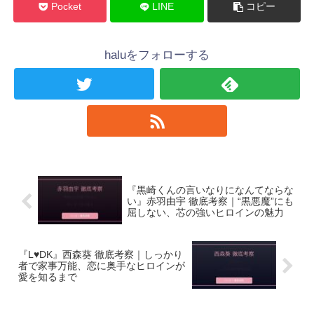
Pocket
LINE
コピー
haluをフォローする
『黒崎くんの言いなりになんてならな
い』赤羽由宇 徹底考察｜“黒悪魔”にも
屈しない、芯の強いヒロインの魅力
『L♥DK』西森葵 徹底考察｜しっかり
者で家事万能、恋に奥手なヒロインが
愛を知るまで