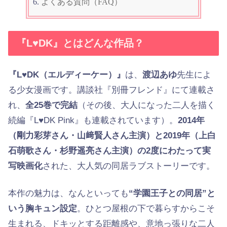
よくある質問（FAQ）
『L♥DK』とはどんな作品？
『L♥DK（エルディーケー）』
は、
渡辺あゆ
先生によ
る少女漫画です。講談社『別冊フレンド』にて連載さ
れ、
全25巻で完結
（その後、大人になった二人を描く
続編『L♥DK Pink』も連載されています）。
2014年
（剛力彩芽さん・山﨑賢人さん主演）と2019年（上白
石萌歌さん・杉野遥亮さん主演）の2度にわたって実
写映画化
された、大人気の同居ラブストーリーです。
本作の魅力は、なんといっても
“学園王子との同居”と
いう胸キュン設定
。ひとつ屋根の下で暮らすからこそ
生まれる、ドキッとする距離感や、意地っ張りな二人