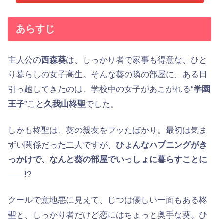
あらすじ
主人公の
西森葵
は、しっかり者で家事も得意な、ひと
り暮らしの女子高生。そんな葵の隣の部屋に、ある日
引っ越してきたのは、学校中の女子があこがれる“
学園
王子
”こと
久我山柊聖
でした。
しかも柊聖は、葵の親友をフッたばかり。最初は気ま
ずい関係だった二人ですが、
ひょんなハプニングがき
っかけで、なんと葵の部屋でいっしょに暮らすことに
——!?
クールで意地悪に見えて、じつは優しい一面もある柊
聖と、しっかり者だけど恋にはちょっと奥手な葵。ひ