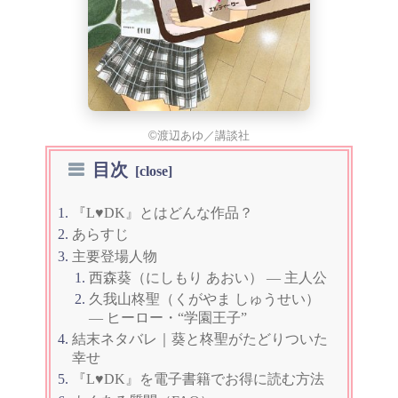
©渡辺あゆ／講談社
目次
『L♥DK』とはどんな作品？
あらすじ
主要登場人物
西森葵（にしもり あおい） — 主人公
久我山柊聖（くがやま しゅうせい）
— ヒーロー・“学園王子”
結末ネタバレ｜葵と柊聖がたどりついた
幸せ
『L♥DK』を電子書籍でお得に読む方法