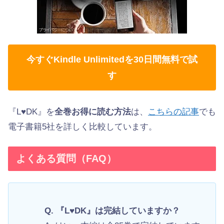
今すぐKindle Unlimitedを30日間無料で試
す
『L♥DK』を
全巻お得に読む方法
は、
こちらの記事
でも
電子書籍5社を詳しく比較しています。
よくある質問（FAQ）
Q. 『L♥DK』は完結していますか？