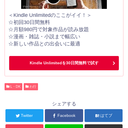
＜Kindle Unlimitedのここがイイ！＞
☆初回30日間無料
☆月額980円で対象作品が読み放題
☆漫画・雑誌・小説まで幅広い
☆新しい作品との出会いに最適
Kindle Unlimitedを30日間無料で試す
L・DK
わ行
シェアする
Twitter
Facebook
はてブ