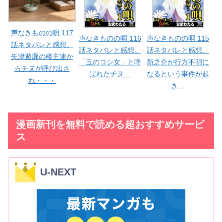
声なきものの唄 117
声なきものの唄 116
声なきものの唄 115
話ネタバレと感想。
話ネタバレと感想。
話ネタバレと感想。
矢津遊廓の楼主連か
「玉のコシ女」と呼
新之介が行方不明に
らチヌが呼び出さ
ばれたチヌ…
なるという事件が起
れ・・・
き…
漫画新刊を無料で読める超おすすめサービ
ス
U-NEXT