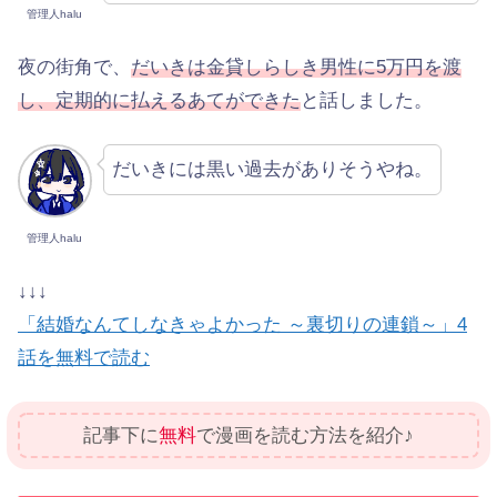
管理人halu
夜の街角で、
だいきは金貸しらしき男性に5万円を渡
し、定期的に払えるあてができた
と話しました。
だいきには黒い過去がありそうやね。
管理人halu
↓↓↓
「結婚なんてしなきゃよかった ～裏切りの連鎖～」4
話を無料で読む
記事下に
無料
で漫画を読む方法を紹介♪