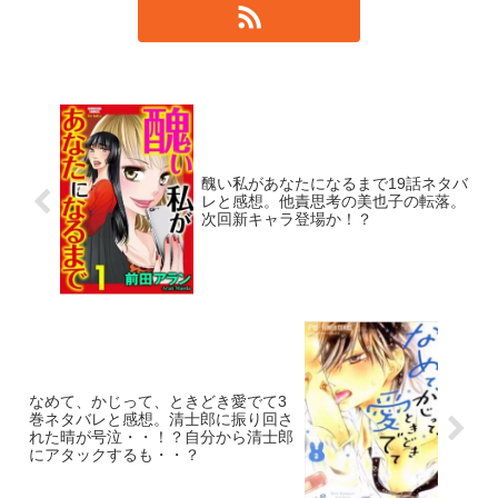
醜い私があなたになるまで19話ネタバ
レと感想。他責思考の美也子の転落。
次回新キャラ登場か！？
なめて、かじって、ときどき愛でて3
巻ネタバレと感想。清士郎に振り回さ
れた晴が号泣・・！？自分から清士郎
にアタックするも・・？