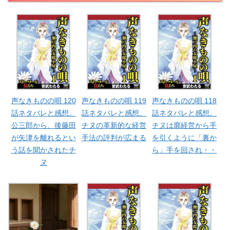
声なきものの唄 120
声なきものの唄 119
声なきものの唄 118
話ネタバレと感想。
話ネタバレと感想。
話ネタバレと感想。
公三郎から、後藤田
チヌの革新的な経営
チヌは廓経営から手
が矢津を離れるとい
手法の評判が広まる
を引くように「裏か
う話を聞かされたチ
ら」手を回され・・
ヌ