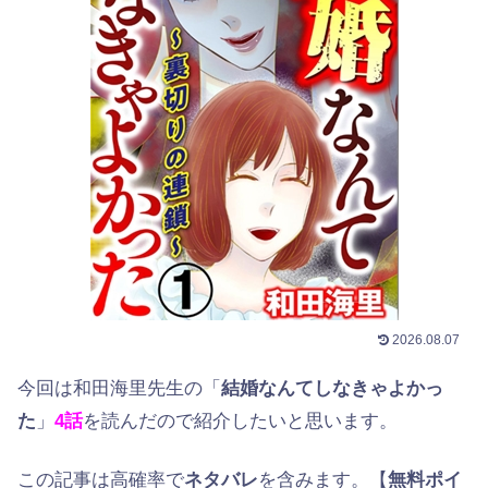
2026.08.07
今回は和田海里先生の「
結婚なんてしなきゃよかっ
た
」
4話
を読んだので紹介したいと思います。
この記事は高確率で
ネタバレ
を含みます。【
無料ポイ