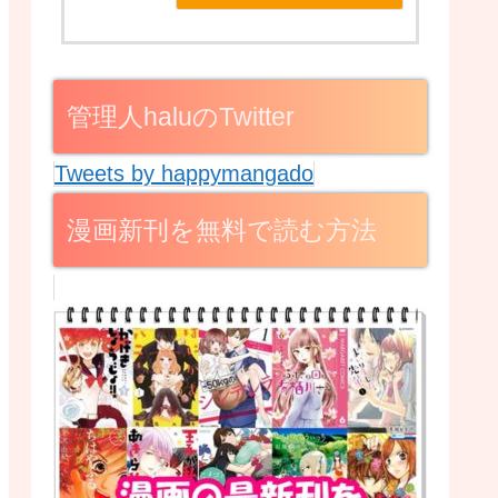
管理人haluのTwitter
Tweets by happymangado
漫画新刊を無料で読む方法