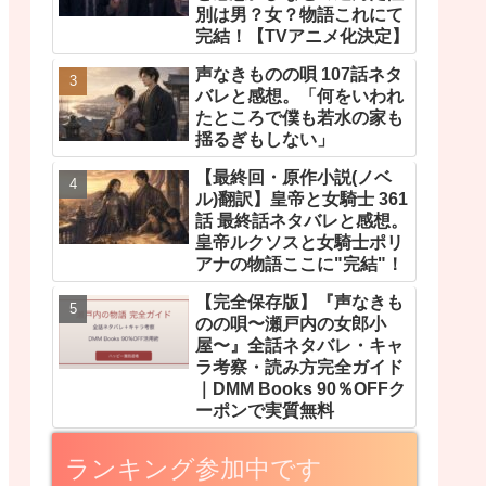
別は男？女？物語これにて
完結！【TVアニメ化決定】
声なきものの唄 107話ネタ
バレと感想。「何をいわれ
たところで僕も若水の家も
揺るぎもしない」
【最終回・原作小説(ノベ
ル)翻訳】皇帝と女騎士 361
話 最終話ネタバレと感想。
皇帝ルクソスと女騎士ポリ
アナの物語ここに"完結"！
【完全保存版】『声なきも
のの唄〜瀬戸内の女郎小
屋〜』全話ネタバレ・キャ
ラ考察・読み方完全ガイド
｜DMM Books 90％OFFク
ーポンで実質無料
ランキング参加中です