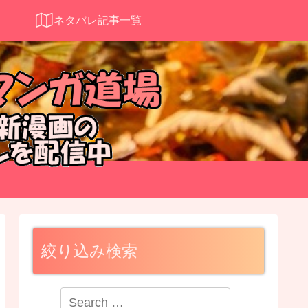
ネタバレ記事一覧
絞り込み検索