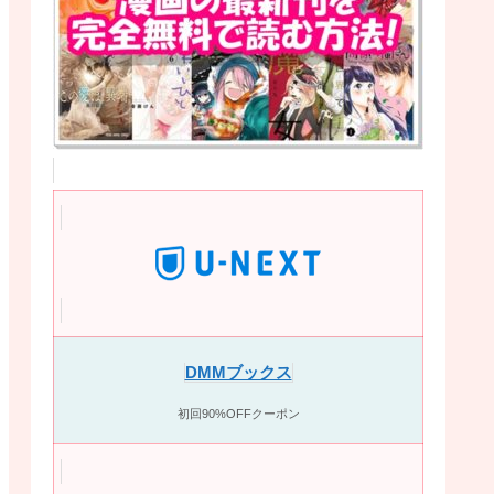
DMMブックス
初回90%OFFクーポン