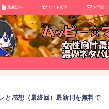
最新記事
サイト案内
お問合せ
バレと感想（最終回）最新刊を無料で