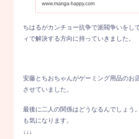
www.manga-happy.com
ちはるがカンチョー抗争で派閥争いをし
ィで解決する方向に持っていきました。
安藤とちおちゃんがゲーミング用品のお
させていました。
最後に二人の関係はどうなるんでしょう
も気になります。
↓↓↓