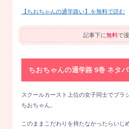
【ちおちゃんの通学路い】を無料で読む
記事下に
無料
で漫
ちおちゃんの通学路 9巻 ネタ
スクールカースト上位の女子同士でブラ
ちおちゃん。
このままこだわりを持たなかったらいじ