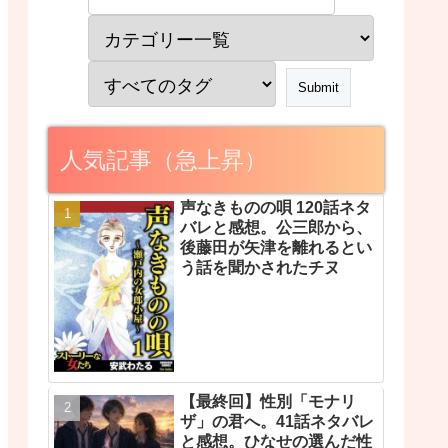
人気記事（急上昇）
声なきものの唄 120話ネタ
バレと感想。公三郎から、
後藤田が矢津を離れるとい
う話を聞かされたチヌ
【最終回】性別「モナリ
ザ」の君へ。41話ネタバレ
と感想。ひなせの選んだ性