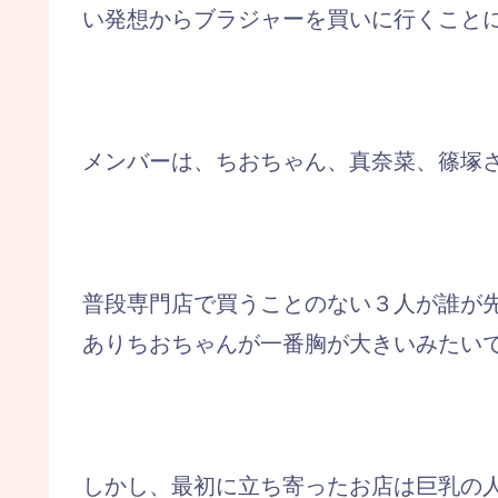
い発想からブラジャーを買いに行くこと
メンバーは、ちおちゃん、真奈菜、篠塚さ
普段専門店で買うことのない３人が誰が
ありちおちゃんが一番胸が大きいみたい
しかし、最初に立ち寄ったお店は巨乳の