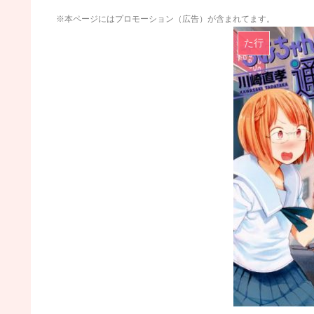
※本ページにはプロモーション（広告）が含まれてます。
た行