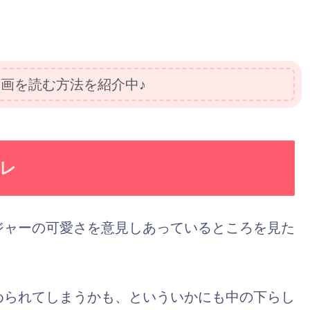
画を読む方法を紹介中♪
バレ
ジャーの可愛さを意見しあっているところを見た
められてしまうかも、といういかにも中の下らし