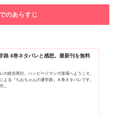
までのあらすじ
学路 8巻ネタバレと感想。最新刊を無料
レの総合商社、ハッピー☆マンガ道場へようこそ。
による『ちおちゃんの通学路』８巻ネタバレです。
..