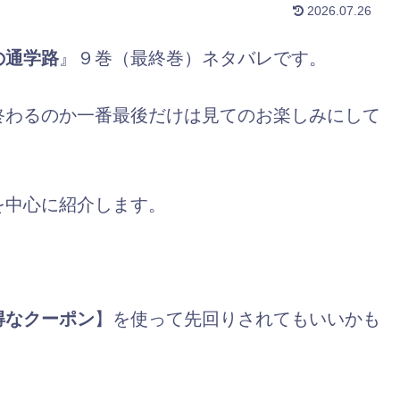
2026.07.26
の通学路
』９巻（最終巻）ネタバレです。
終わるのか一番最後だけは見てのお楽しみにして
を中心に紹介します。
得なクーポン
】を使って先回りされてもいいかも