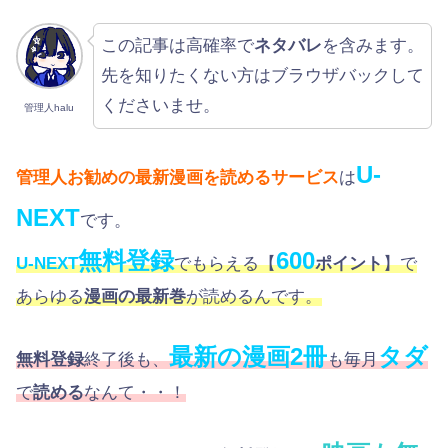
この記事は高確率で
ネタバレ
を含みます。
先を知りたくない方はブラウザバックして
くださいませ。
管理人halu
U-
管理人お勧めの最新漫画を読めるサービス
は
NEXT
です。
無料登録
600
U-NEXT
でもらえる【
ポイント
】で
あらゆる
漫画の最新巻
が読めるんです。
最新の漫画2冊
タダ
無料登録
終了後も、
も毎月
で
読める
なんて・・！