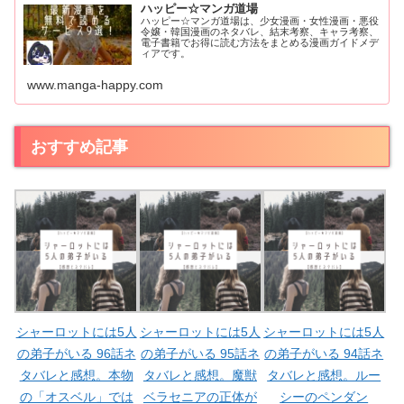
ハッピー☆マンガ道場
ハッピー☆マンガ道場は、少女漫画・女性漫画・悪役
令嬢・韓国漫画のネタバレ、結末考察、キャラ考察、
電子書籍でお得に読む方法をまとめる漫画ガイドメデ
ィアです。
www.manga-happy.com
おすすめ記事
シャーロットには5人
シャーロットには5人
シャーロットには5人
の弟子がいる 96話ネ
の弟子がいる 95話ネ
の弟子がいる 94話ネ
タバレと感想。本物
タバレと感想。魔獣
タバレと感想。ルー
の「オスベル」では
ベラセニアの正体が
シーのペンダン