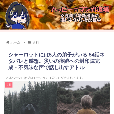
ホーム
さ行
シャーロットには5人の弟子がいる 54話ネ
タバレと感想。災いの痕跡への封印陣完
成・不気味な声で話し出すアトル
※本ページにはプロモーション（広告）が含まれてます。
さ行