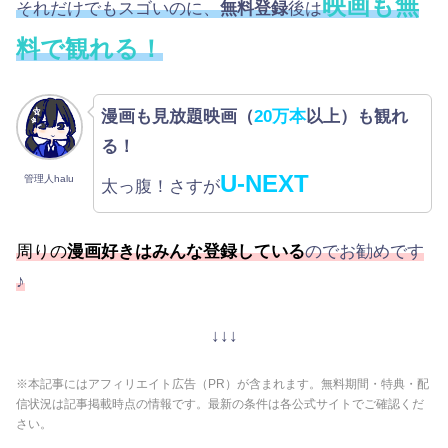
映画も無
それだけでもスゴいのに、
無料登録
後は
料で観れる！
漫画も見放題映画（
20万本
以上）も観れ
る！
U-NEXT
管理人halu
太っ腹！さすが
周りの
漫画好きはみんな登録している
のでお勧めです
♪
↓↓↓
※本記事にはアフィリエイト広告（PR）が含まれます。無料期間・特典・配
信状況は記事掲載時点の情報です。最新の条件は各公式サイトでご確認くだ
さい。