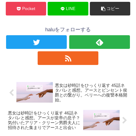
Pocket
LINE
コピー
haluをフォローする
悪女は砂時計をひっくり返す 45話ネ
タバレと感想。アースとビンセント侯
爵との繋がり。ベリーへの復讐本格開
始。
悪女は砂時計をひっくり返す 46話ネ
タバレと感想。アースが皇帝の息子？
気付いたアリア・クリーン男爵夫人に
招待された集まりでアースと出会い