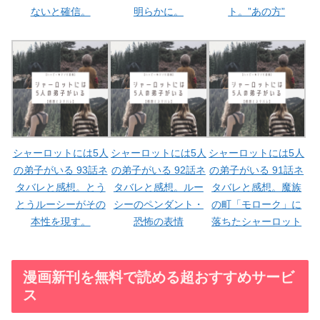
ないと確信。
明らかに。
ト。”あの方”
シャーロットには5人
シャーロットには5人
シャーロットには5人
の弟子がいる 93話ネ
の弟子がいる 92話ネ
の弟子がいる 91話ネ
タバレと感想。とう
タバレと感想。ルー
タバレと感想。魔族
とうルーシーがその
シーのペンダント・
の町「モローク」に
本性を現す。
恐怖の表情
落ちたシャーロット
漫画新刊を無料で読める超おすすめサービ
ス