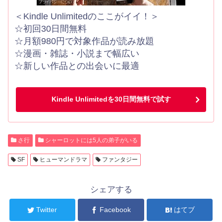
＜Kindle Unlimitedのここがイイ！＞
☆初回30日間無料
☆月額980円で対象作品が読み放題
☆漫画・雑誌・小説まで幅広い
☆新しい作品との出会いに最適
Kindle Unlimitedを30日間無料で試す
さ行
シャーロットには5人の弟子がいる
SF
ヒューマンドラマ
ファンタジー
シェアする
Twitter
Facebook
はてブ