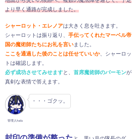
地面から災いの痕跡へ、複数の魔法陣を通じて、予定
より早く通路が完成しました。
シャーロット・エレノア
は大きく息を吐きます。
シャーロットは振り返り、
手伝ってくれたマーベル帝
国の魔術師たちにお礼を言い
ました。
ここを通過した後のことは任せていいか
、シャーロッ
トは確認します。
必ず成功させてみせます
と、
首席魔術師のバーモン
が
真剣な表情で答えます。
・・・ゴクッ。
管理人halu
封印の準備が整った
と、黒い月の隊長のダ