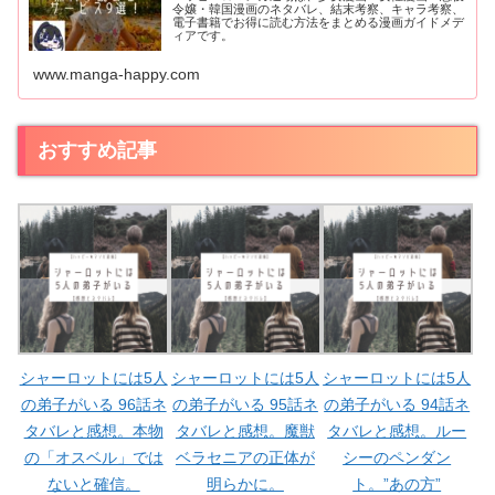
令嬢・韓国漫画のネタバレ、結末考察、キャラ考察、
電子書籍でお得に読む方法をまとめる漫画ガイドメデ
ィアです。
www.manga-happy.com
おすすめ記事
シャーロットには5人
シャーロットには5人
シャーロットには5人
の弟子がいる 96話ネ
の弟子がいる 95話ネ
の弟子がいる 94話ネ
タバレと感想。本物
タバレと感想。魔獣
タバレと感想。ルー
の「オスベル」では
ベラセニアの正体が
シーのペンダン
ないと確信。
明らかに。
ト。”あの方”