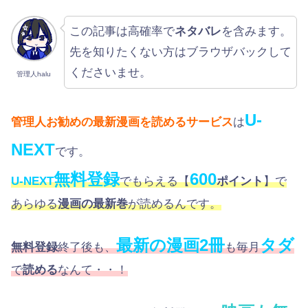
この記事は高確率で
ネタバレ
を含みます。
先を知りたくない方はブラウザバックして
くださいませ。
管理人halu
U-
管理人お勧めの最新漫画を読めるサービス
は
NEXT
です。
無料登録
600
U-NEXT
でもらえる【
ポイント
】で
あらゆる
漫画の最新巻
が読めるんです。
最新の漫画2冊
タダ
無料登録
終了後も、
も毎月
で
読める
なんて・・！