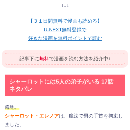
↓↓↓
【３１日間無料で漫画も読める】
U-NEXT無料登録で
好きな漫画を無料ポイントで読む
記事下に
無料
で漫画を読む方法を紹介中♪
シャーロットには5人の弟子がいる 17話
ネタバレ
路地。
シャーロット・エレノア
は、魔法で男の手首を拘束し
ました。