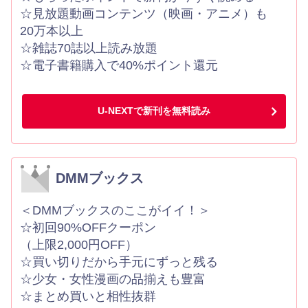
☆見放題動画コンテンツ（映画・アニメ）も
20万本以上
☆雑誌70誌以上読み放題
☆電子書籍購入で40%ポイント還元
U-NEXTで新刊を無料読み
DMMブックス
＜DMMブックスのここがイイ！＞
☆初回90%OFFクーポン
（上限2,000円OFF）
☆買い切りだから手元にずっと残る
☆少女・女性漫画の品揃えも豊富
☆まとめ買いと相性抜群