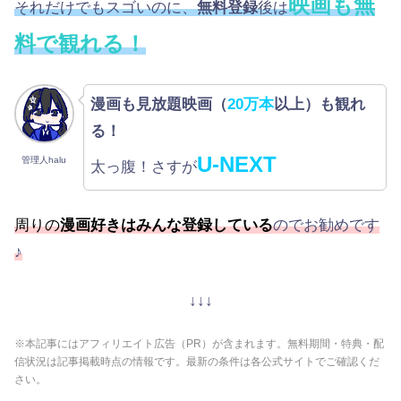
映画も無
それだけでもスゴいのに、
無料登録
後は
料で観れる！
漫画も見放題映画（
20万本
以上）も観れ
る！
U-NEXT
管理人halu
太っ腹！さすが
周りの
漫画好きはみんな登録している
のでお勧めです
♪
↓↓↓
※本記事にはアフィリエイト広告（PR）が含まれます。無料期間・特典・配
信状況は記事掲載時点の情報です。最新の条件は各公式サイトでご確認くだ
さい。