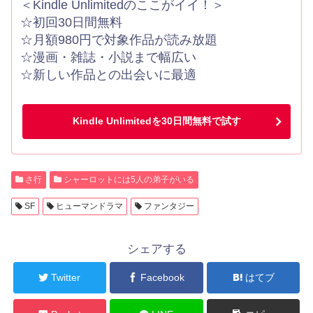
＜Kindle Unlimitedのここがイイ！＞
☆初回30日間無料
☆月額980円で対象作品が読み放題
☆漫画・雑誌・小説まで幅広い
☆新しい作品との出会いに最適
Kindle Unlimitedを30日間無料で試す
さ行
シャーロットには5人の弟子がいる
SF
ヒューマンドラマ
ファンタジー
シェアする
Twitter
Facebook
はてブ