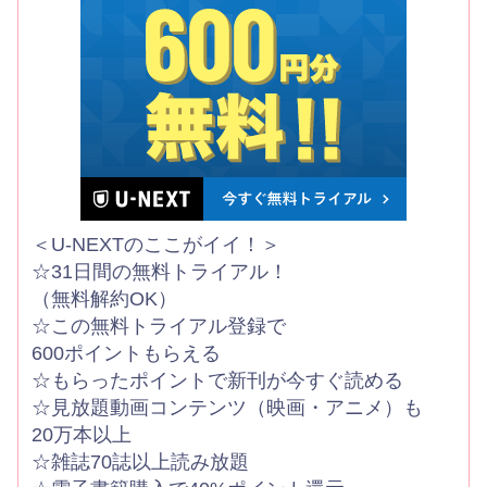
＜U-NEXTのここがイイ！＞
☆31日間の無料トライアル！
（無料解約OK）
☆この無料トライアル登録で
600ポイントもらえる
☆もらったポイントで新刊が今すぐ読める
☆見放題動画コンテンツ（映画・アニメ）も
20万本以上
☆雑誌70誌以上読み放題