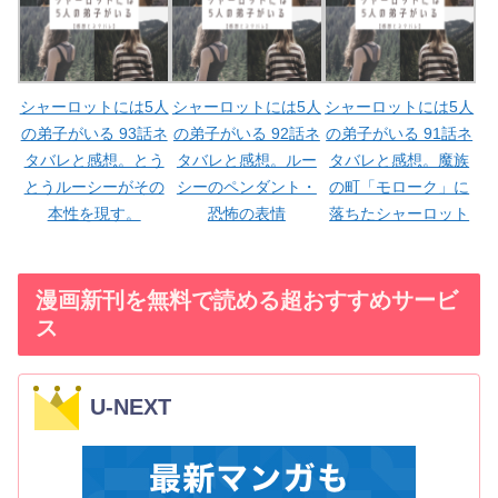
シャーロットには5人
シャーロットには5人
シャーロットには5人
の弟子がいる 93話ネ
の弟子がいる 92話ネ
の弟子がいる 91話ネ
タバレと感想。とう
タバレと感想。ルー
タバレと感想。魔族
とうルーシーがその
シーのペンダント・
の町「モローク」に
本性を現す。
恐怖の表情
落ちたシャーロット
漫画新刊を無料で読める超おすすめサービ
ス
U-NEXT