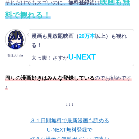
映画も無
それだけでもスゴいのに、
無料登録
後は
料で観れる！
漫画も見放題映画（
20万本
以上）も観れ
る！
U-NEXT
管理人halu
太っ腹！さすが
周りの
漫画好きはみんな登録している
のでお勧めです
♪
↓↓↓
３１日間無料で最新漫画も読める
U-NEXT無料登録で