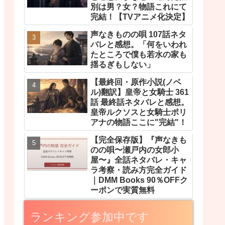
別は男？女？物語これにて
完結！【TVアニメ化決定】
声なきものの唄 107話ネタ
バレと感想。「何をいわれ
たところで僕も若水の家も
揺るぎもしない」
【最終回・原作小説(ノベ
ル)翻訳】皇帝と女騎士 361
話 最終話ネタバレと感想。
皇帝ルクソスと女騎士ポリ
アナの物語ここに"完結"！
【完全保存版】『声なきも
のの唄〜瀬戸内の女郎小
屋〜』全話ネタバレ・キャ
ラ考察・読み方完全ガイド
｜DMM Books 90％OFFク
ーポンで実質無料
ランキング参加中です