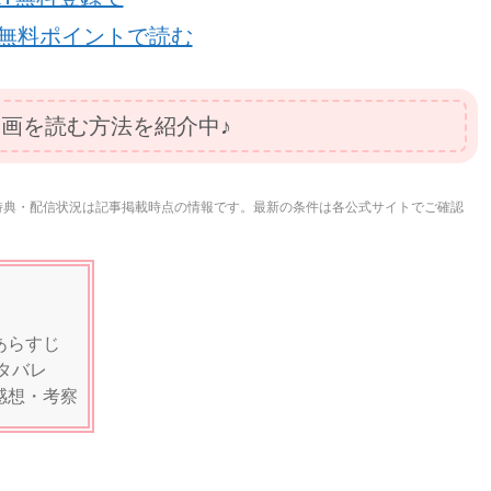
無料ポイントで読む
画を読む方法を紹介中♪
特典・配信状況は記事掲載時点の情報です。最新の条件は各公式サイトでご確認
あらすじ
ネタバレ
感想・考察