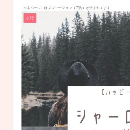
※本ページにはプロモーション（広告）が含まれてます。
さ行