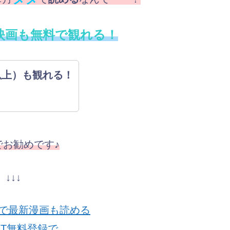
映画も無料で観れる！
以上）も観れる！
でお勧めです♪
↓↓↓
で最新漫画も読める
EXT無料登録で