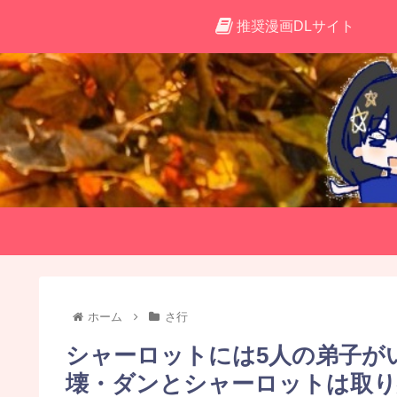
推奨漫画DLサイト
ホーム
さ行
シャーロットには5人の弟子がい
壊・ダンとシャーロットは取り