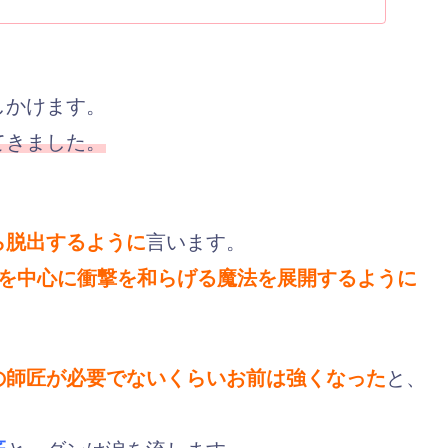
しかけます。
てきました。
ら脱出するように
言います。
を中心に衝撃を和らげる魔法を展開するように
の師匠が必要でないくらいお前は強くなった
と、