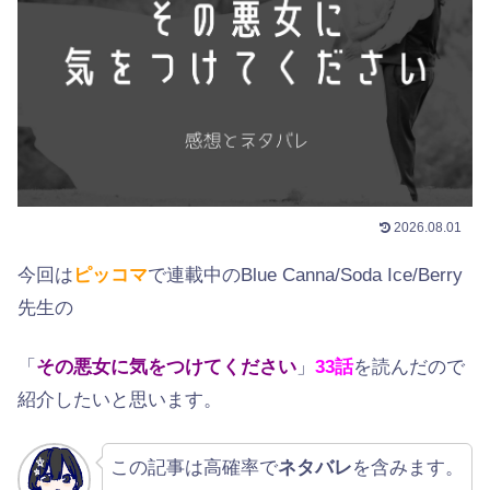
2026.08.01
今回は
ピッコマ
で連載中のBlue Canna/Soda Ice/Berry
先生の
「
その悪女に気をつけてください
」
33話
を読んだので
紹介したいと思います。
この記事は高確率で
ネタバレ
を含みます。