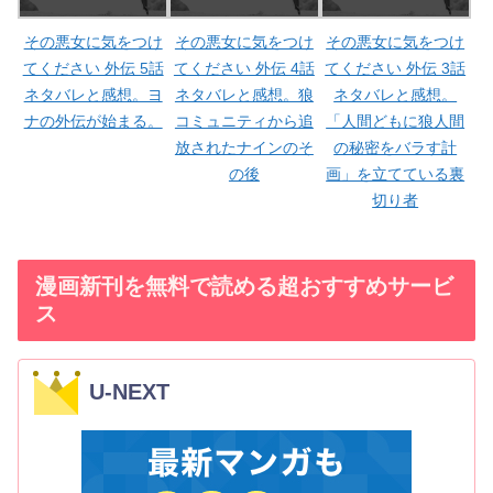
その悪女に気をつけ
その悪女に気をつけ
その悪女に気をつけ
てください 外伝 5話
てください 外伝 4話
てください 外伝 3話
ネタバレと感想。ヨ
ネタバレと感想。狼
ネタバレと感想。
ナの外伝が始まる。
コミュニティから追
「人間どもに狼人間
放されたナインのそ
の秘密をバラす計
の後
画」を立てている裏
切り者
漫画新刊を無料で読める超おすすめサービ
ス
U-NEXT