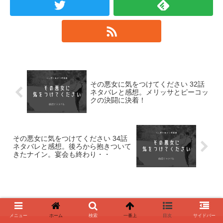
その悪女に気をつけてください 32話
ネタバレと感想。メリッサとピーコッ
クの決闘に決着！
その悪女に気をつけてください 34話
ネタバレと感想。後ろから抱きついて
きたナイン。宴会も終わり・・
メニュー
ホーム
検索
一番上
目次
サイドバー