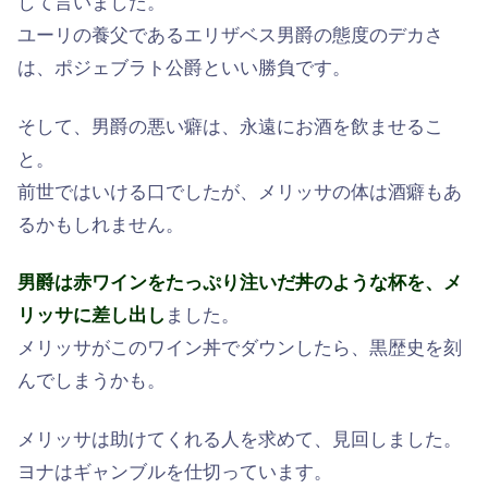
して言いました。
ユーリの養父であるエリザベス男爵の態度のデカさ
は、ポジェブラト公爵といい勝負です。
そして、男爵の悪い癖は、永遠にお酒を飲ませるこ
と。
前世ではいける口でしたが、メリッサの体は酒癖もあ
るかもしれません。
男爵は赤ワインをたっぷり注いだ丼のような杯を、メ
リッサに差し出し
ました。
メリッサがこのワイン丼でダウンしたら、黒歴史を刻
んでしまうかも。
メリッサは助けてくれる人を求めて、見回しました。
ヨナはギャンブルを仕切っています。