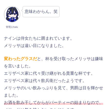
意味わからん。笑
管理人halu
ナインは侍女たちに囲まれています。
メリッサは遠い目になりました。
変わったグラスだ
と、杯を受け取ったメリッサは嫌味
を言いました。
エリザベス家に代々受け継がれる貴重な杯です。
エリザベス家は代々飲兵衛だったようです。
メリッサのいい飲みっぷりを見て、男爵は目を輝かせ
ました。
お酒を飲み干してからがパーティーの始まりなので、