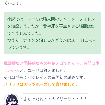
ています。
小説では、ユーリは狼人間のジャック・フォトン
を治療しましたが、舌や牙を再生させる場面は出
てきませんでした。
つまり、ナインを治せるかどうかはユーリにかか
っています。
魔法薬など間接的なものを使えばできそう、時間は少
しかかる
と、ユーリは答えました。
それは恐らくバシレイオス帝国初の試みです。
メリッサはガッツポーズして喜びました。
よかったね・・！メリッサ・・！！