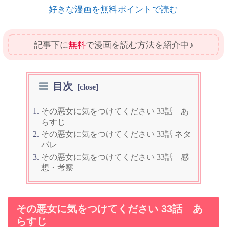
好きな漫画を無料ポイントで読む
記事下に
無料
で漫画を読む方法を紹介中♪
目次
その悪女に気をつけてください 33話 あ
らすじ
その悪女に気をつけてください 33話 ネタ
バレ
その悪女に気をつけてください 33話 感
想・考察
その悪女に気をつけてください 33話 あ
らすじ