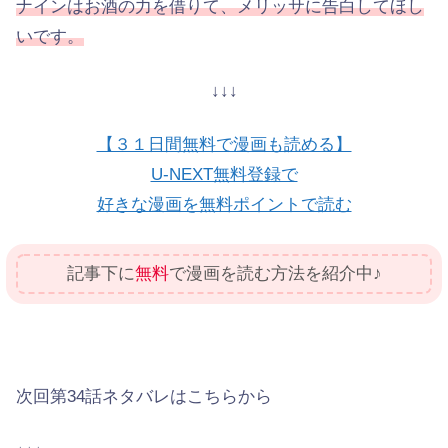
ナインはお酒の力を借りて、メリッサに告白してほし
いです。
↓↓↓
【３１日間無料で漫画も読める】
U-NEXT無料登録で
好きな漫画を無料ポイントで読む
記事下に
無料
で漫画を読む方法を紹介中♪
次回第34話ネタバレはこちらから