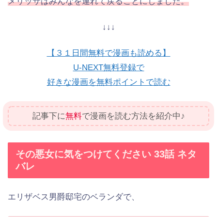
メリッサはみんなを連れて戻ることにしました。
↓↓↓
【３１日間無料で漫画も読める】
U-NEXT無料登録で
好きな漫画を無料ポイントで読む
記事下に
無料
で漫画を読む方法を紹介中♪
その悪女に気をつけてください 33話 ネタ
バレ
エリザベス男爵邸宅のベランダで、