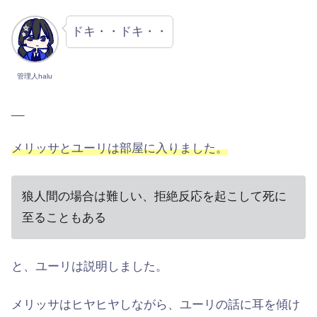
ドキ・・ドキ・・
管理人halu
__
メリッサとユーリは部屋に入りました。
狼人間の場合は難しい、拒絶反応を起こして死に
至ることもある
と、ユーリは説明しました。
メリッサはヒヤヒヤしながら、ユーリの話に耳を傾け