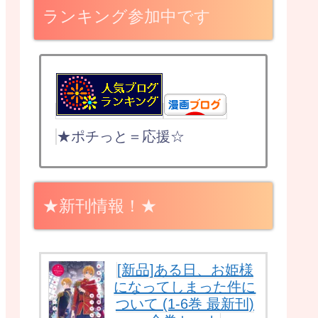
ランキング参加中です
★ポチっと＝応援☆
★新刊情報！★
[新品]ある日、お姫様
になってしまった件に
ついて (1-6巻 最新刊)