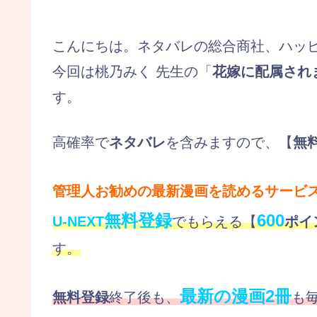
こんにちは。ネタバレの総合商社、ハッ
今回は桃乃みく 先生の「
花嫁に配属され
す。
高確率で
ネタバレ
を含みますので、【
無
管理人お勧めの最新漫画を読めるサービ
無料登録
600
U-NEXT
でもらえる【
ポイ
す。
最新の漫画2冊
無料登録
終了後も、
も