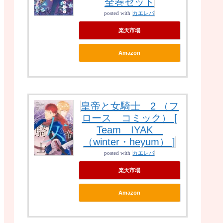
全巻セット
posted with
カエレバ
楽天市場
Amazon
皇帝と女騎士 2 （フ
ロース コミック） [
Team IYAK
（winter・heyum） ]
posted with
カエレバ
楽天市場
Amazon