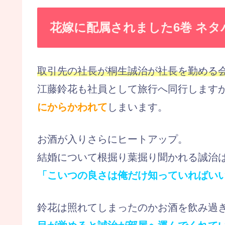
花嫁に配属されました6巻 ネタ
取引先の社長が桐生誠治が社長を勤める
江藤鈴花も社員として旅行へ同行します
にからかわれて
しまいます。
お酒が入りさらにヒートアップ。
結婚について根掘り葉掘り聞かれる誠治
「こいつの良さは俺だけ知っていればい
鈴花は照れてしまったのかお酒を飲み過