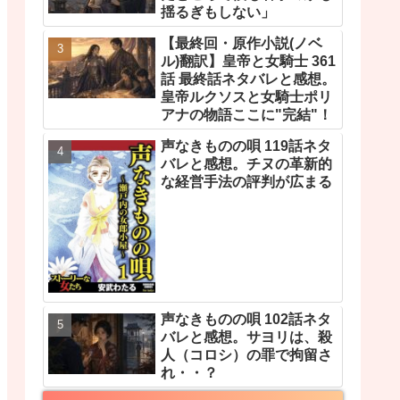
揺るぎもしない」
【最終回・原作小説(ノベ
ル)翻訳】皇帝と女騎士 361
話 最終話ネタバレと感想。
皇帝ルクソスと女騎士ポリ
アナの物語ここに"完結"！
声なきものの唄 119話ネタ
バレと感想。チヌの革新的
な経営手法の評判が広まる
声なきものの唄 102話ネタ
バレと感想。サヨリは、殺
人（コロシ）の罪で拘留さ
れ・・？