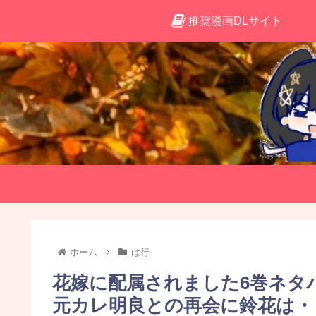
推奨漫画DLサイト
ホーム
は行
花嫁に配属されました6巻ネタ
元カレ明良との再会に鈴花は・