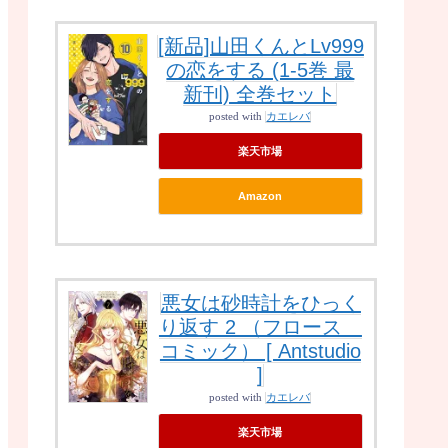
[新品]山田くんとLv999
の恋をする (1-5巻 最
新刊) 全巻セット
posted with
カエレバ
楽天市場
Amazon
悪女は砂時計をひっく
り返す 2 （フロース
コミック） [ Antstudio
]
posted with
カエレバ
楽天市場