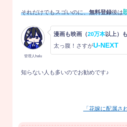
それだけでもスゴいのに、
無料登録
後は
漫画も映画（
20万本
以上）
U-NEXT
太っ腹！さすが
管理人halu
知らない人も多いのでお勧めです♪
「花嫁に配属さ