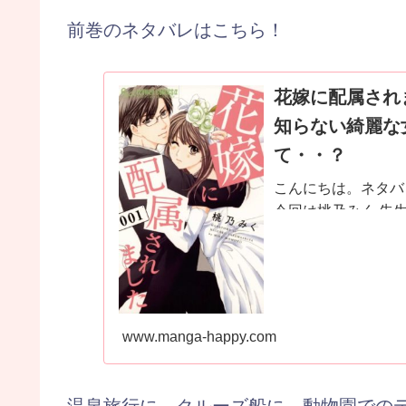
前巻のネタバレはこちら！
花嫁に配属され
知らない綺麗な
て・・？
こんにちは。ネタバ
今回は桃乃みく 先
したいと思います。..
www.manga-happy.com
温泉旅行に、クルーズ船に、動物園での