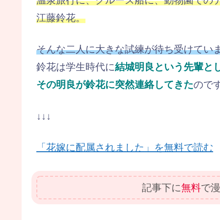
江藤鈴花。
そんな二人に大きな試練が待ち受けてい
鈴花は学生時代に
結城明良という先輩と
その明良が鈴花に突然連絡してきた
のです
↓↓↓
「花嫁に配属されました」を無料で読む
記事下に
無料
で漫