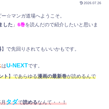
2026.07.26
ピー☆マンガ道場へようこそ。
ました
」
6巻
を読んだので紹介したいと思いま
料
】で先回りされてもいいかもです。
U-NEXT
ス
は
です。
ント
】であらゆる
漫画の最新巻
が読めるんで
タダ
毎月
で
読める
なんて・・！