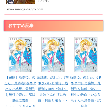
ィアです。
www.manga-happy.com
おすすめ記事
【完結】放課後、恋
放課後、恋した。7巻
放課後、恋した。6巻
した。最終巻8巻ネタ
ネタバレと感想。最
ネタバレと感想。最
バレと感想。最新刊
新刊を無料で読む。
新刊を無料で読む。
を無料で読む。渚は
井波さんが渚に告
桐生の告白・いなり
夏生に告白
白・桐生と渚も・・
ちゃんも渚告白・試
し・・！？きゅんき
合当日