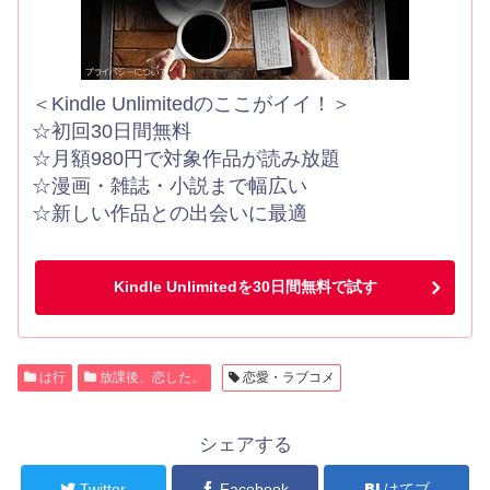
＜Kindle Unlimitedのここがイイ！＞
☆初回30日間無料
☆月額980円で対象作品が読み放題
☆漫画・雑誌・小説まで幅広い
☆新しい作品との出会いに最適
Kindle Unlimitedを30日間無料で試す
は行
放課後、恋した。
恋愛・ラブコメ
シェアする
Twitter
Facebook
はてブ