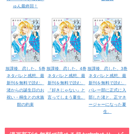
ゅん最終回！
放課後、恋した。5巻
放課後、恋した。4巻
放課後、恋した。3巻
ネタバレと感想。最
ネタバレと感想。最
ネタバレと感想。最
新刊を無料で読む。
新刊を無料で読む。
新刊を無料で読む。
渚からの誕生日のお
『好きじゃない』と
バレー部に正式に入
祝い・桐生との水族
言ってしまう夏生。
部した渚と、正マネ
館の約束
ージャーになった夏
生。