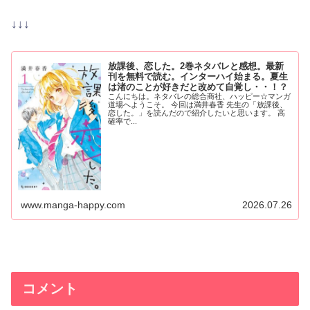
↓↓↓
放課後、恋した。2巻ネタバレと感想。最新
刊を無料で読む。インターハイ始まる。夏生
は渚のことが好きだと改めて自覚し・・！？
こんにちは。ネタバレの総合商社、ハッピー☆マンガ
道場へようこそ。 今回は満井春香 先生の「放課後、
恋した。」を読んだので紹介したいと思います。 高
確率で...
www.manga-happy.com
2026.07.26
コメント