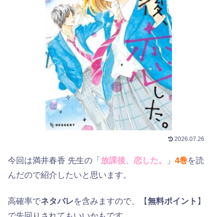
2026.07.26
今回は満井春香 先生の「
放課後、恋した。
」
4巻
を読
んだので紹介したいと思います。
高確率で
ネタバレ
を含みますので、【
無料ポイント
】
で先回りされてもいいかもです。