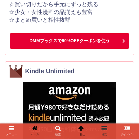
☆買い切りだから手元にずっと残る
☆少女・女性漫画の品揃えも豊富
☆まとめ買いと相性抜群
DMMブックスで90%OFFクーポンを使う
Kindle Unlimited
メニュー
ホーム
検索
一番上
目次
サイドバー