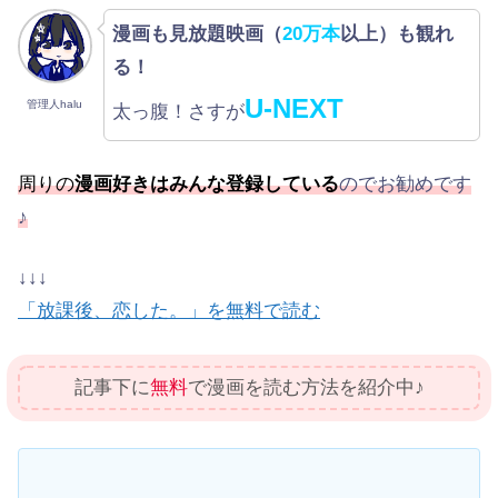
漫画も見放題映画（
20万本
以上）も観れ
る！
U-NEXT
管理人halu
太っ腹！さすが
周りの
漫画好きはみんな登録している
のでお勧めです
♪
↓↓↓
「放課後、恋した。」を無料で読む
記事下に
無料
で漫画を読む方法を紹介中♪