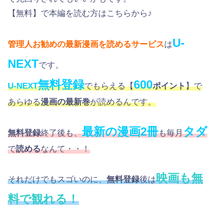
【無料】で本編を読む方はこちらから♪
U-
管理人お勧めの最新漫画を読めるサービス
は
NEXT
です。
無料登録
600
U-NEXT
でもらえる【
ポイント
】で
あらゆる
漫画の最新巻
が読めるんです。
最新の漫画2冊
タダ
無料登録
終了後も、
も毎月
で
読める
なんて・・！
映画も無
それだけでもスゴいのに、
無料登録
後は
料で観れる！