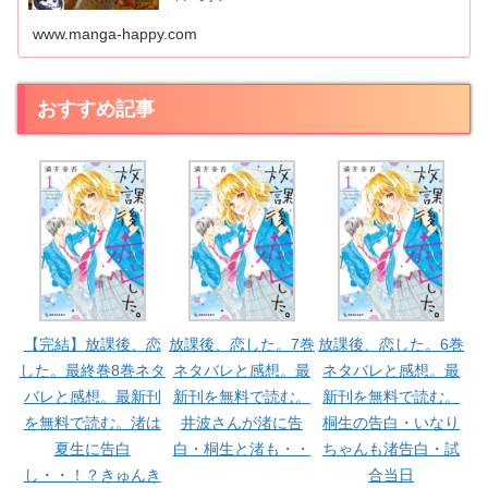
www.manga-happy.com
おすすめ記事
【完結】放課後、恋
放課後、恋した。7巻
放課後、恋した。6巻
した。最終巻8巻ネタ
ネタバレと感想。最
ネタバレと感想。最
バレと感想。最新刊
新刊を無料で読む。
新刊を無料で読む。
を無料で読む。渚は
井波さんが渚に告
桐生の告白・いなり
夏生に告白
白・桐生と渚も・・
ちゃんも渚告白・試
し・・！？きゅんき
合当日