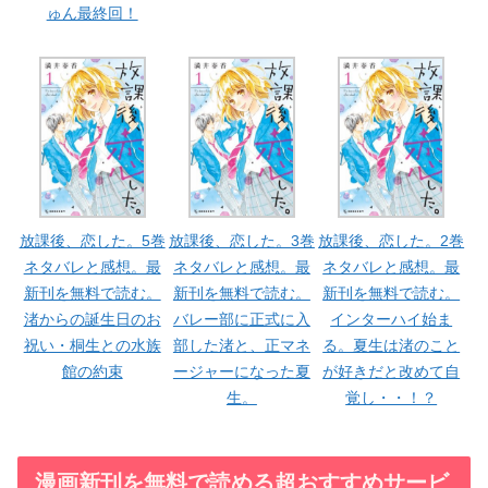
ゅん最終回！
放課後、恋した。5巻
放課後、恋した。3巻
放課後、恋した。2巻
ネタバレと感想。最
ネタバレと感想。最
ネタバレと感想。最
新刊を無料で読む。
新刊を無料で読む。
新刊を無料で読む。
渚からの誕生日のお
バレー部に正式に入
インターハイ始ま
祝い・桐生との水族
部した渚と、正マネ
る。夏生は渚のこと
館の約束
ージャーになった夏
が好きだと改めて自
生。
覚し・・！？
漫画新刊を無料で読める超おすすめサービ