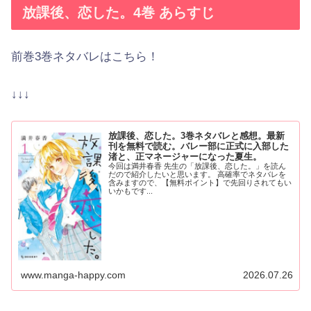
放課後、恋した。4巻 あらすじ
前巻3巻ネタバレはこちら！
↓↓↓
放課後、恋した。3巻ネタバレと感想。最新
刊を無料で読む。バレー部に正式に入部した
渚と、正マネージャーになった夏生。
今回は満井春香 先生の「放課後、恋した。」を読ん
だので紹介したいと思います。 高確率でネタバレを
含みますので、【無料ポイント】で先回りされてもい
いかもです...
www.manga-happy.com
2026.07.26