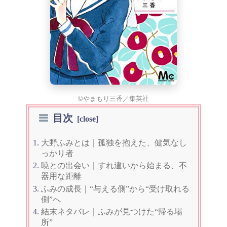
©やまもり三香／集英社
目次
大野ふみとは｜孤独を抱えた、健気なし
っかり者
暁との出会い｜すれ違いから始まる、不
器用な距離
ふみの成長｜“与える側”から“受け取れる
側”へ
結末ネタバレ｜ふみが見つけた“帰る場
所”