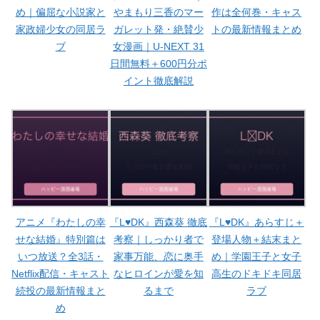
め｜偏屈な小説家と
やまもり三香のマー
作は全何巻・キャス
家政婦少女の同居ラ
ガレット発・絶賛少
トの最新情報まとめ
ブ
女漫画｜U-NEXT 31
日間無料＋600円分ポ
イント徹底解説
アニメ『わたしの幸
『L♥DK』西森葵 徹底
『L♥DK』あらすじ＋
せな結婚』特別篇は
考察｜しっかり者で
登場人物＋結末まと
いつ放送？全3話・
家事万能、恋に奥手
め｜学園王子と女子
Netflix配信・キャスト
なヒロインが愛を知
高生のドキドキ同居
続投の最新情報まと
るまで
ラブ
め