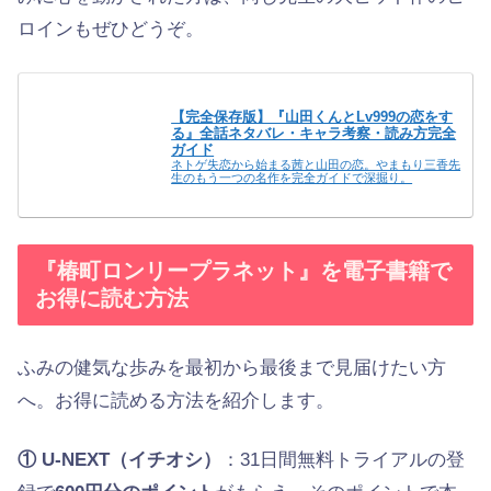
ロインもぜひどうぞ。
【完全保存版】『山田くんとLv999の恋をす
る』全話ネタバレ・キャラ考察・読み方完全
ガイド
ネトゲ失恋から始まる茜と山田の恋。やまもり三香先
生のもう一つの名作を完全ガイドで深掘り。
『椿町ロンリープラネット』を電子書籍で
お得に読む方法
ふみの健気な歩みを最初から最後まで見届けたい方
へ。お得に読める方法を紹介します。
① U-NEXT（イチオシ）
：31日間無料トライアルの登