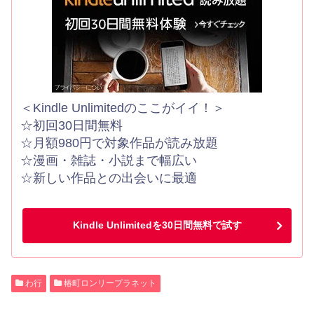
＜Kindle Unlimitedのここがイイ！＞
☆初回30日間無料
☆月額980円で対象作品が読み放題
☆漫画・雑誌・小説まで幅広い
☆新しい作品との出会いに最適
Kindle Unlimitedを30日間無料で試す
わ行
椿町ロンリープラネット