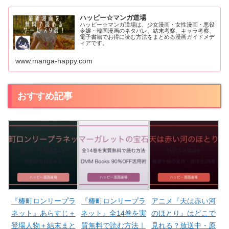
ハッピー☆マンガ道場
ハッピー☆マンガ道場は、少女漫画・女性漫画・悪役
令嬢・韓国漫画のネタバレ、結末考察、キャラ考察、
電子書籍でお得に読む方法をまとめる漫画ガイドメデ
ィアです。
www.manga-happy.com
おすすめ記事
『椿町ロンリープラ
『椿町ロンリープラ
アニメ『天は赤い河
ネット』あらすじ＋
ネット』全14巻を実
のほとり』はどこで
登場人物＋結末まと
質無料で読む方法｜
見れる？放送中・原