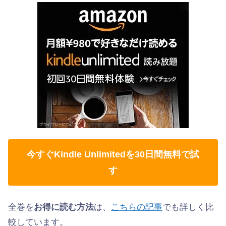
今すぐKindle Unlimitedを30日間無料で試
す
全巻を
お得に読む方法
は、
こちらの記事
でも詳しく比
較しています。