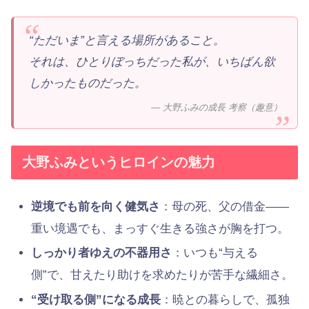
“ただいま”と言える場所があること。
それは、ひとりぼっちだった私が、いちばん欲
しかったものだった。
— 大野ふみの成長 考察（趣意）
大野ふみというヒロインの魅力
逆境でも前を向く健気さ
：母の死、父の借金——
重い境遇でも、まっすぐ生きる強さが胸を打つ。
しっかり者ゆえの不器用さ
：いつも“与える
側”で、甘えたり助けを求めたりが苦手な繊細さ。
“受け取る側”になる成長
：暁との暮らしで、孤独