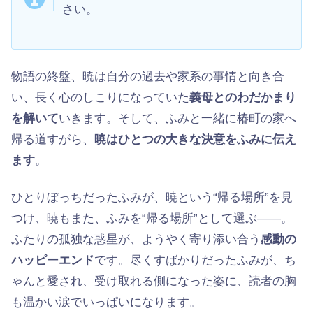
さい。
物語の終盤、暁は自分の過去や家系の事情と向き合
い、長く心のしこりになっていた
義母とのわだかまり
を解いて
いきます。そして、ふみと一緒に椿町の家へ
帰る道すがら、
暁はひとつの大きな決意をふみに伝え
ます
。
ひとりぼっちだったふみが、暁という“帰る場所”を見
つけ、暁もまた、ふみを“帰る場所”として選ぶ——。
ふたりの孤独な惑星が、ようやく寄り添い合う
感動の
ハッピーエンド
です。尽くすばかりだったふみが、ち
ゃんと愛され、受け取れる側になった姿に、読者の胸
も温かい涙でいっぱいになります。