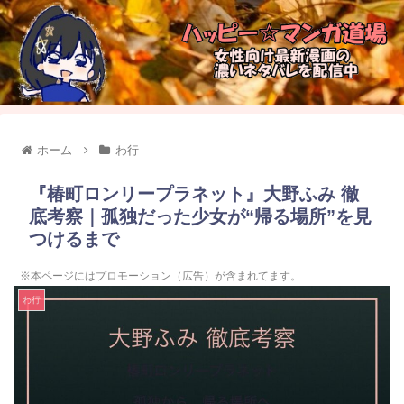
ホーム
わ行
『椿町ロンリープラネット』大野ふみ 徹
底考察｜孤独だった少女が“帰る場所”を見
つけるまで
※本ページにはプロモーション（広告）が含まれてます。
わ行