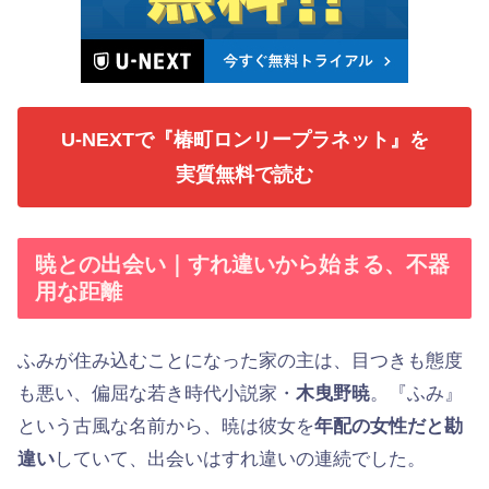
U-NEXTで『椿町ロンリープラネット』を
実質無料で読む
暁との出会い｜すれ違いから始まる、不器
用な距離
ふみが住み込むことになった家の主は、目つきも態度
も悪い、偏屈な若き時代小説家・
木曳野暁
。『ふみ』
という古風な名前から、暁は彼女を
年配の女性だと勘
違い
していて、出会いはすれ違いの連続でした。