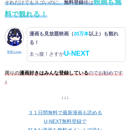
映画も無
それだけでもスゴいのに、
無料登録
後は
料で観れる！
漫画も見放題映画（
20万本
以上）も観れ
る！
U-NEXT
管理人halu
太っ腹！さすが
周りの
漫画好きはみんな登録している
のでお勧めです
♪
↓↓↓
３１日間無料で最新漫画も読める
U-NEXT無料登録で