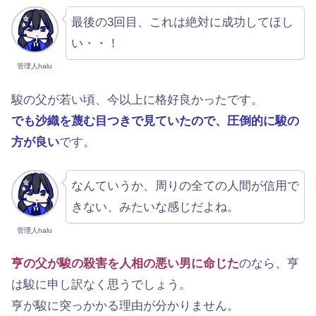
最後の3回目、これは絶対に成功してほし
い・・！
管理人halu
駿の父が若い頃、今以上に格好良かったです。
でも沙織を蔑む目つきで見ていたので、圧倒的に駿の
方が良い
です。
なんていうか、周りの全ての人間が信用で
きない、みたいな感じだよね。
管理人halu
亨の父が駿の殺害を人相の悪い男に命じた
のなら、亨
は駿に申し訳なく思うでしょう。
亨が駿に突っかかる理由が分かりません。