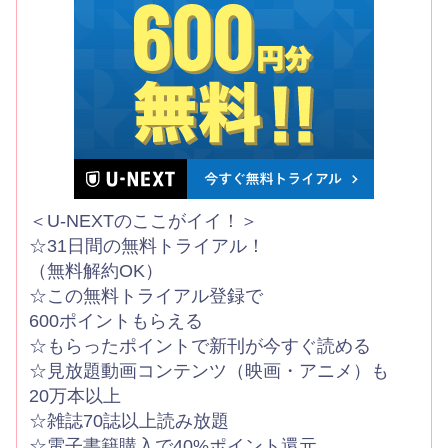
＜U-NEXTのここがイイ！＞
☆31日間の無料トライアル！
（無料解約OK）
☆この無料トライアル登録で
600ポイントもらえる
☆もらったポイントで新刊が今すぐ読める
☆見放題動画コンテンツ（映画・アニメ）も
20万本以上
☆雑誌70誌以上読み放題
☆電子書籍購入で40%ポイント還元