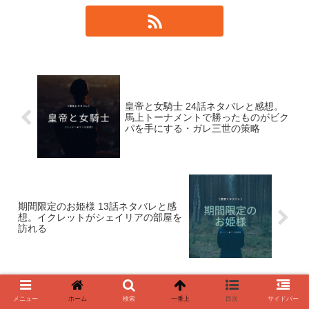
皇帝と女騎士 24話ネタバレと感想。
馬上トーナメントで勝ったものがビク
パを手にする・ガレ三世の策略
期間限定のお姫様 13話ネタバレと感
想。イクレットがシェイリアの部屋を
訪れる
メニュー
ホーム
検索
一番上
目次
サイドバー