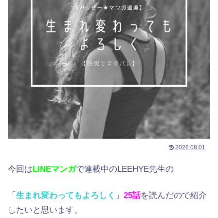
2026.08.01
今回は
LINEマンガ
で連載中のLEEHYE先生の
「
生まれ変わってもよろしく
」
25
話
を読んだので紹介
したいと思います。