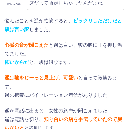
ズだって否定しちゃったんだよね。
管理人halu
悩んだことを遥が指摘すると、
ビックリしただけだと
駿は言い訳
しました。
心臓の音が聞こえた
と遥は言い、駿の胸に耳を押し当
てました。
怖いからだ
と、駿は叫びます。
遥は駿をじーっと見上げ、可愛い
と言って微笑みま
す。
遥の携帯にバイブレーション着信がありました。
遥が電話に出ると、女性の怒声が聞こえました。
遥は電話を切り、
知り合いの店を手伝っていたので戻
らないと
と説明します。