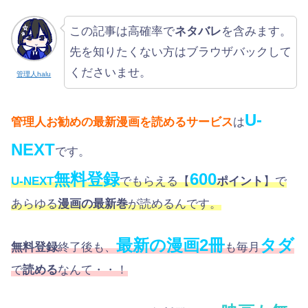
この記事は高確率で
ネタバレ
を含みます。
先を知りたくない方はブラウザバックして
くださいませ。
管理人halu
U-
管理人お勧めの最新漫画を読めるサービス
は
NEXT
です。
無料登録
600
U-NEXT
でもらえる【
ポイント
】で
あらゆる
漫画の最新巻
が読めるんです。
最新の漫画2冊
タダ
無料登録
終了後も、
も毎月
で
読める
なんて・・！