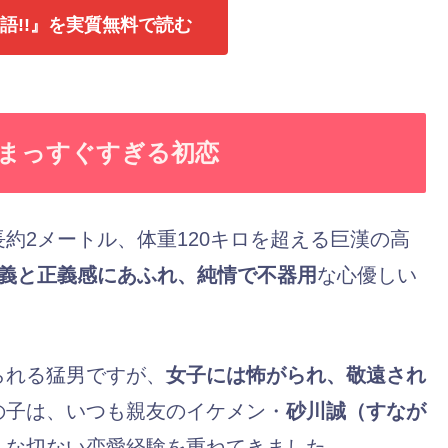
物語!!』を実質無料で読む
まっすぐすぎる初恋
長約2メートル、体重120キロを超える巨漢の高
義と正義感にあふれ、純情で不器用
な心優しい
られる猛男ですが、
女子には怖がられ、敬遠され
の子は、いつも親友のイケメン・
砂川誠（すなが
んな切ない恋愛経験を重ねてきました。