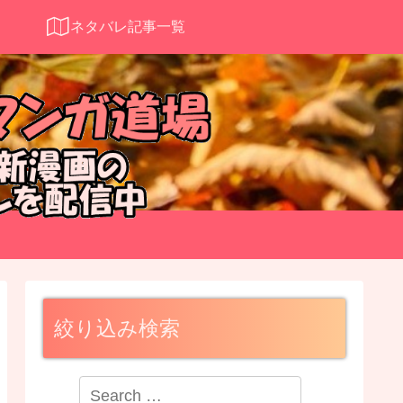
ネタバレ記事一覧
絞り込み検索