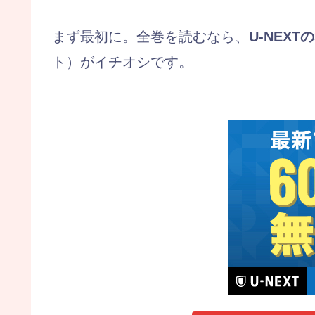
まず最初に。全巻を読むなら、
U-NEX
ト）がイチオシです。