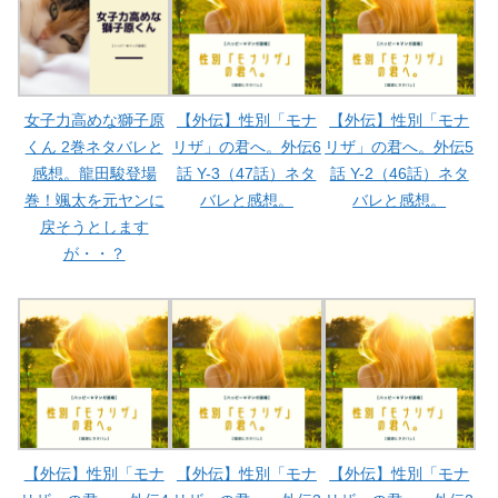
女子力高めな獅子原
【外伝】性別「モナ
【外伝】性別「モナ
くん 2巻ネタバレと
リザ」の君へ。外伝6
リザ」の君へ。外伝5
感想。龍田駿登場
話 Y-3（47話）ネタ
話 Y-2（46話）ネタ
巻！颯太を元ヤンに
バレと感想。
バレと感想。
戻そうとします
が・・？
【外伝】性別「モナ
【外伝】性別「モナ
【外伝】性別「モナ