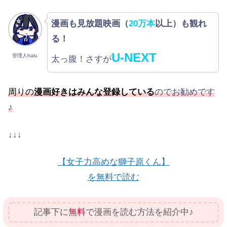
漫画も見放題映画（
20万本
以上）も観れ
る！
U-NEXT
管理人halu
太っ腹！さすが
周りの
漫画好きはみんな登録している
のでお勧めです
♪
↓↓↓
【女子力高めな獅子原くん】
を無料で読む
記事下に
無料
で漫画を読む方法を紹介中♪