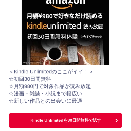
＜Kindle Unlimitedのここがイイ！＞
☆初回30日間無料
☆月額980円で対象作品が読み放題
☆漫画・雑誌・小説まで幅広い
☆新しい作品との出会いに最適
Kindle Unlimitedを30日間無料で試す