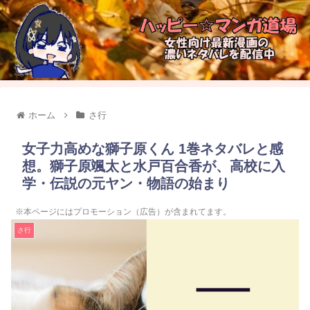
ホーム
さ行
女子力高めな獅子原くん 1巻ネタバレと感
想。獅子原颯太と水戸百合香が、高校に入
学・伝説の元ヤン・物語の始まり
※本ページにはプロモーション（広告）が含まれてます。
さ行