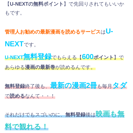
【
U-NEXTの無料ポイント
】で先回りされてもいいか
もです。
U-
管理人お勧めの最新漫画を読めるサービス
は
NEXT
です。
無料登録
600
U-NEXT
でもらえる【
ポイント
】で
あらゆる
漫画の最新巻
が読めるんです。
最新の漫画2冊
タダ
無料登録
終了後も、
も毎月
で
読める
なんて・・！
映画も無
それだけでもスゴいのに、
無料登録
後は
料で観れる！