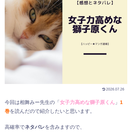
2026.07.26
今回は相舞みー先生の「
女子力高めな獅子原くん
」
1
巻
を読んだので紹介したいと思います。
高確率で
ネタバレ
を含みますので、