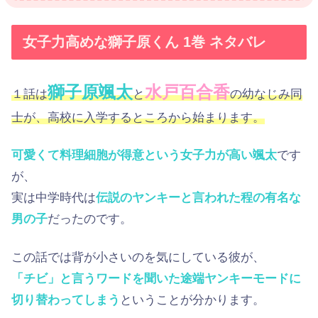
女子力高めな獅子原くん 1巻 ネタバレ
獅子原颯太
水戸百合香
１話は
と
の幼なじみ同
士が、高校に入学するところから始まります。
可愛くて料理細胞が得意という女子力が高い颯太
です
が、
実は中学時代は
伝説のヤンキーと言われた程の有名な
男の子
だったのです。
この話では背が小さいのを気にしている彼が、
「チビ」と言うワードを聞いた途端ヤンキーモードに
切り替わってしまう
ということが分かります。