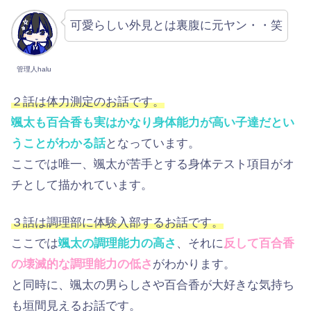
可愛らしい外見とは裏腹に元ヤン・・笑
管理人halu
２話は体力測定のお話です。
颯太も百合香も実はかなり身体能力が高い子達だとい
うことがわかる話
となっています。
ここでは唯一、颯太が苦手とする身体テスト項目がオ
チとして描かれています。
３話は調理部に体験入部するお話です。
ここでは
颯太の調理能力の高さ
、それに
反して百合香
の壊滅的な調理能力の低さ
がわかります。
と同時に、颯太の男らしさや百合香が大好きな気持ち
も垣間見えるお話です。