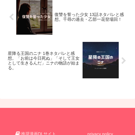
復讐を誓った少女 13話ネタバレと感
想。千尋の過去・乙部一花登場回！
星降る王国のニナ 1巻ネタバレと感
想。「お前は今日死ぬ」「そして王女
として生きるんだ」ニナの物語が始ま
る。
推奨漫画DLサイト
privacy policy