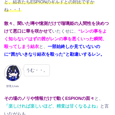
と、結衣たちESPIONのギルドとの対比ですか
ね・・！
散々、聞いた噂や憶測だけで瑠璃姫の人間性を決めつ
けて悪口に華を咲かせて
いたくせに、
“レンの事をよ
く知らない”はずの茜がレンの事を悪くいった瞬間、
殴ってしまう結衣
と、
一部始終しか見ていないの
に“茜がいきなり結衣を殴った”と勘違いするレン。
うむ・・。
管理人halu
その場のノリや情報だけで動くESPIONの面々
と、
「楽しければ楽しいほど、精査は甘くなるよね」
と言
いながらも、