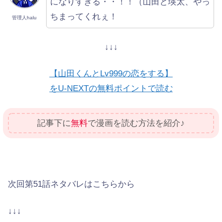
になりすぎる・・！！（山田と瑛太、やっ
ちまってくれぇ！
管理人halu
↓↓↓
【山田くんとLv999の恋をする】
をU-NEXTの無料ポイントで読む
記事下に
無料
で漫画を読む方法を紹介♪
次回第51話ネタバレはこちらから
↓↓↓