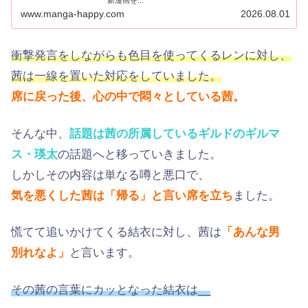
新漫画を...
www.manga-happy.com
2026.08.01
衝撃発言をしながらも色目を使ってくるレンに対し、
茜は一線を置いた対応をしていました。
席に戻った後、心の中で悶々としている茜。
そんな中、
話題は茜の所属しているギルドのギルマ
ス・瑛太
の話題へと移っていきました。
しかしその内容は単なる噂と悪口で、
気を悪くした茜は「帰る」と言い席を立ち
ました。
慌てて追いかけてくる結衣に対し、茜は
「あんな男
別れなよ」
と言います。
その茜の言葉にカッとなった結衣は__