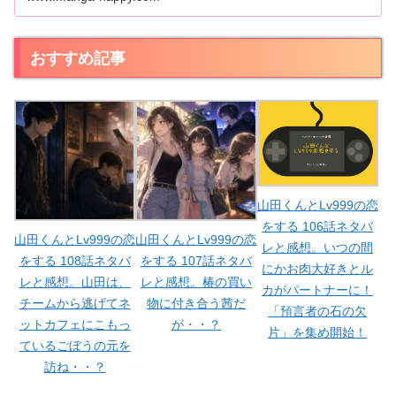
おすすめ記事
山田くんとLv999の恋
をする 106話ネタバ
山田くんとLv999の恋
山田くんとLv999の恋
レと感想。いつの間
をする 108話ネタバ
をする 107話ネタバ
にかお肉大好きとル
レと感想。山田は、
レと感想。椿の買い
カがパートナーに！
チームから逃げてネ
物に付き合う茜だ
「預言者の石の欠
ットカフェにこもっ
が・・？
片」を集め開始！
ているごぼうの元を
訪ね・・？