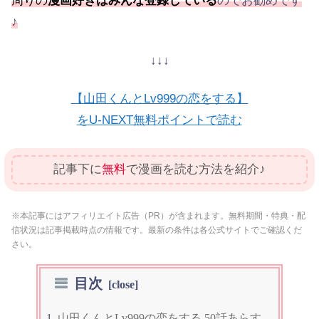
周りの
漫画好きはみんな登録している
のでお勧めです
♪
↓↓↓
【山田くんとLv999の恋をする】
をU-NEXT無料ポイントで読む
記事下に
無料
で漫画を読む方法を紹介♪
※本記事にはアフィリエイト広告（PR）が含まれます。無料期間・特典・配
信状況は記事掲載時点の情報です。最新の条件は各公式サイトでご確認くだ
さい。
目次
山田くんとLv999の恋をする 50話あらす