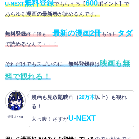
無料登録
600
U-NEXT
でもらえる【
ポイント
】で
あらゆる
漫画の最新巻
が読めるんです。
最新の漫画2冊
タダ
無料登録
終了後も、
も毎月
で
読める
なんて・・！
映画も無
それだけでもスゴいのに、
無料登録
後は
料で観れる！
漫画も見放題映画（
20万本
以上）も観れ
る！
U-NEXT
管理人halu
太っ腹！さすが