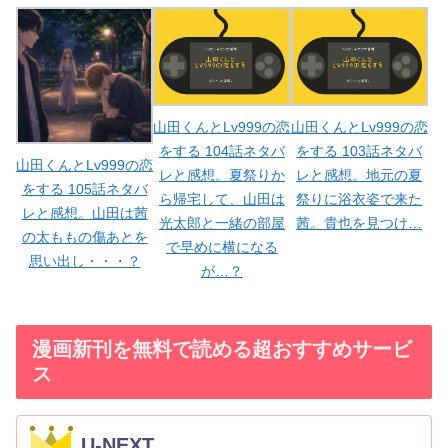
山田くんとLv999の恋
山田くんとLv999の恋
をする 104話ネタバ
をする 103話ネタバ
山田くんとLv999の恋
レと感想。夏祭りか
レと感想。地元の夏
をする 105話ネタバ
ら帰宅して、山田は
祭りに浴衣姿で来た
レと感想。山田は茜
光太郎と一緒の部屋
茜。貴也を見つけ…
の太ももの傷あとを
で早めに横になる
思い出し・・・？
が…？
漫画新刊を無料で読める超おすすめサービ
ス
U-NEXT