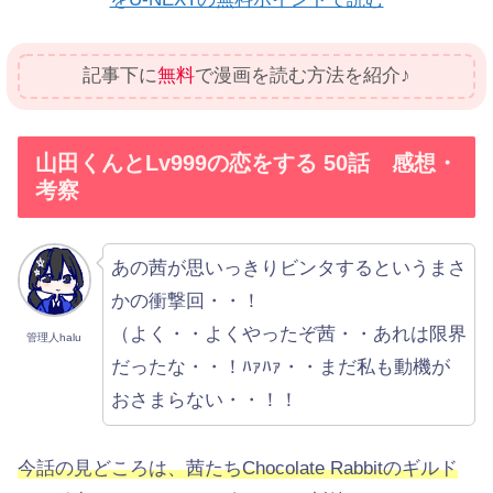
記事下に
無料
で漫画を読む方法を紹介♪
山田くんとLv999の恋をする 50話 感想・
考察
あの茜が思いっきりビンタするというまさ
かの衝撃回・・！
（よく・・よくやったぞ茜・・あれは限界
管理人halu
だったな・・！ﾊｧﾊｧ・・まだ私も動機が
おさまらない・・！！
今話の見どころは、茜たちChocolate Rabbitのギルド