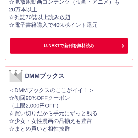
☆見放題動画コンテンツ（映画・アニメ）も
20万本以上
☆雑誌70誌以上読み放題
☆電子書籍購入で40%ポイント還元
U-NEXTで新刊を無料読み
DMMブックス
＜DMMブックスのここがイイ！＞
☆初回90%OFFクーポン
（上限2,000円OFF）
☆買い切りだから手元にずっと残る
☆少女・女性漫画の品揃えも豊富
☆まとめ買いと相性抜群