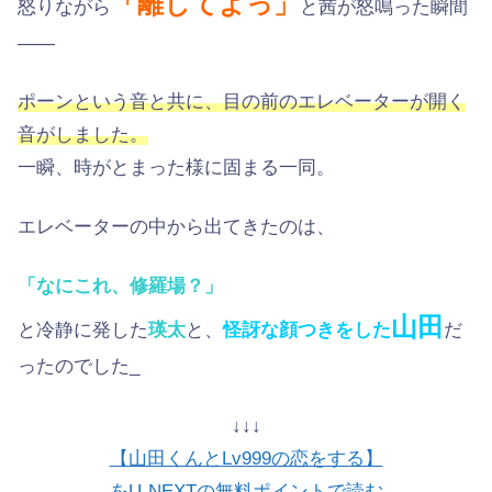
「離してよっ」
怒りながら
と茜が怒鳴った瞬間
――
ポーンという音と共に、目の前のエレベーターが開く
音がしました。
一瞬、時がとまった様に固まる一同。
エレベーターの中から出てきたのは、
「なにこれ、修羅場？」
山田
と冷静に発した
瑛太
と、
怪訝な顔つきをした
だ
ったのでした_
↓↓↓
【山田くんとLv999の恋をする】
をU-NEXTの無料ポイントで読む