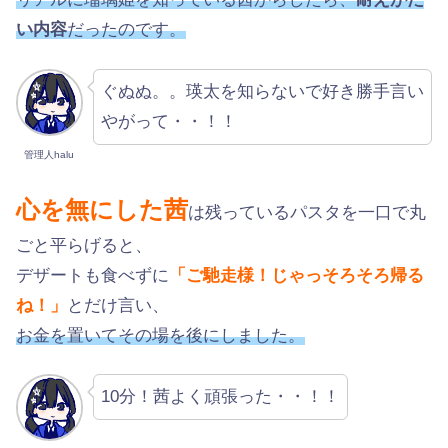
い内容
だったのです。
ぐぬぬ。。瑛太を知らないで好き勝手言い
やがって・・！！
管理人halu
心を無にした茜
は残っているパスタを一口で丸
ごと平らげると、
デザートも食べずに
「ご馳走様！じゃっそろそろ帰る
ね！」
とだけ言い、
お金を置いてその場を後にしました。
10分！茜よく頑張った・・！！