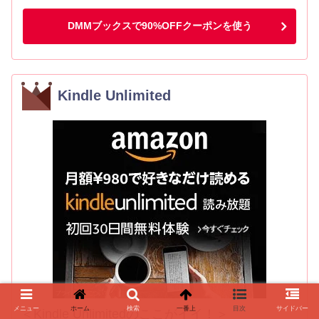
DMMブックスで90%OFFクーポンを使う
Kindle Unlimited
メニュー
ホーム
検索
一番上
目次
サイドバー
＜Kindle Unlimitedのここがイイ！＞