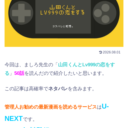
2026.08.01
今回は、ましろ先生の「
山田くんとLv999の恋をす
る
」
50
話
を読んだので紹介したいと思います。
この記事は高確率で
ネタバレ
を含みます。
U-
管理人お勧めの最新漫画を読めるサービス
は
NEXT
です。