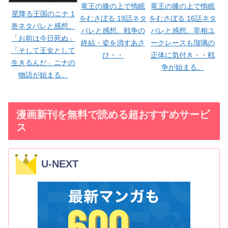
竜王の膝の上で惰眠
竜王の膝の上で惰眠
星降る王国のニナ 1
をむさぼる 19話ネタ
をむさぼる 16話ネタ
巻ネタバレと感想。
バレと感想。戦争の
バレと感想。宰相ユ
「お前は今日死ぬ」
終結・姿を消すあさ
ークレースも瑠璃の
「そして王女として
ひ・・
正体に気付き・・戦
生きるんだ」ニナの
争が始まる。
物語が始まる。
漫画新刊を無料で読める超おすすめサービ
ス
U-NEXT