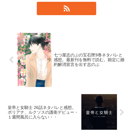
七つ屋志のぶの宝石匣9巻ネタバレと
感想。最新刊を無料で読む。顕定に婚
約解消宣言を出す志のぶ
皇帝と女騎士 26話ネタバレと感想。
ポリアナ、ルクソスの護衛デビュー・
１週間風呂に入らない・・