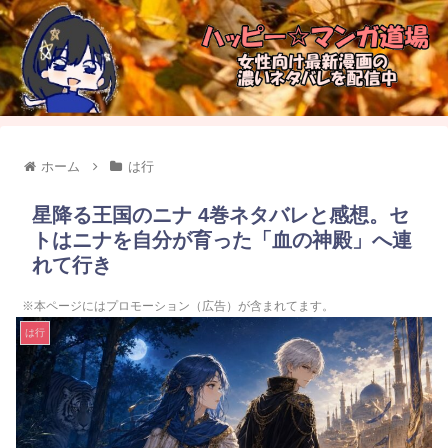
ホーム
は行
星降る王国のニナ 4巻ネタバレと感想。セ
トはニナを自分が育った「血の神殿」へ連
れて行き
※本ページにはプロモーション（広告）が含まれてます。
は行