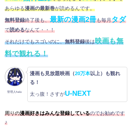
あらゆる
漫画の最新巻
が読めるんです。
最新の漫画2冊
タダ
無料登録
終了後も、
も毎月
で
読める
なんて・・！
映画も無
それだけでもスゴいのに、
無料登録
後は
料で観れる！
漫画も見放題映画（
20万本
以上）も観れ
る！
U-NEXT
管理人halu
太っ腹！さすが
周りの
漫画好きはみんな登録している
のでお勧めです
♪