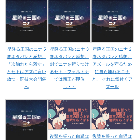
星降る王国のニナ 5
星降る王国のニナ 3
星降る王国のニナ 2
巻ネタバレと感想。
巻ネタバレと感想。
巻ネタバレと感想。
「次触れたら殺す」
剣でニナを斬りつけ
アズールを守るため
とセトはアズに言い
るセト・フォルトナ
に自ら離れるニナ
放つ・闘技大会開催
では新王が即位
と、 それに気付くア
へ
し・・
ズール
復讐を誓った白猫は
復讐を誓った白猫は