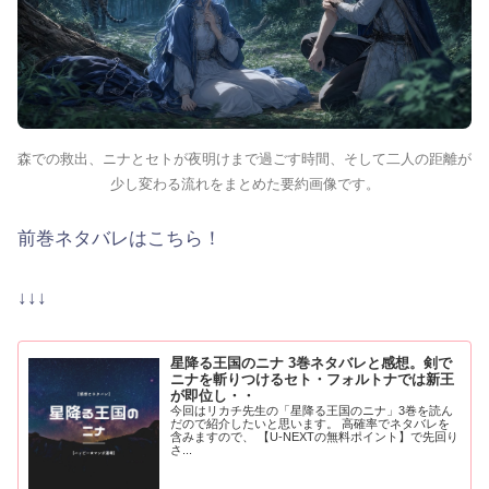
森での救出、ニナとセトが夜明けまで過ごす時間、そして二人の距離が
少し変わる流れをまとめた要約画像です。
前巻ネタバレはこちら！
↓↓↓
星降る王国のニナ 3巻ネタバレと感想。剣で
ニナを斬りつけるセト・フォルトナでは新王
が即位し・・
今回はリカチ先生の「星降る王国のニナ」3巻を読ん
だので紹介したいと思います。 高確率でネタバレを
含みますので、 【U-NEXTの無料ポイント】で先回り
さ...