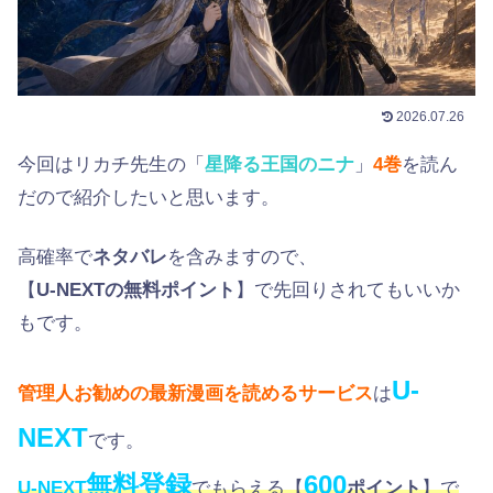
2026.07.26
今回はリカチ先生の「
星降る王国のニナ
」
4巻
を読ん
だので紹介したいと思います。
高確率で
ネタバレ
を含みますので、
【
U-NEXTの無料ポイント
】で先回りされてもいいか
もです。
U-
管理人お勧めの最新漫画を読めるサービス
は
NEXT
です。
無料登録
600
U-NEXT
でもらえる【
ポイント
】で