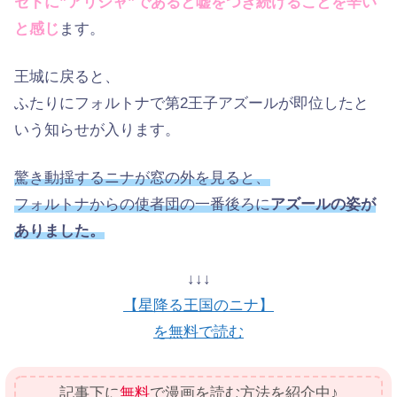
セトに”アリシャ”であると嘘をつき続けることを辛い
と感じ
ます。
王城に戻ると、
ふたりにフォルトナで第2王子アズールが即位したと
いう知らせが入ります。
驚き動揺するニナが窓の外を見ると、
フォルトナからの使者団の一番後ろに
アズールの姿が
ありました。
↓↓↓
【星降る王国のニナ】
を無料で読む
記事下に
無料
で漫画を読む方法を紹介中♪